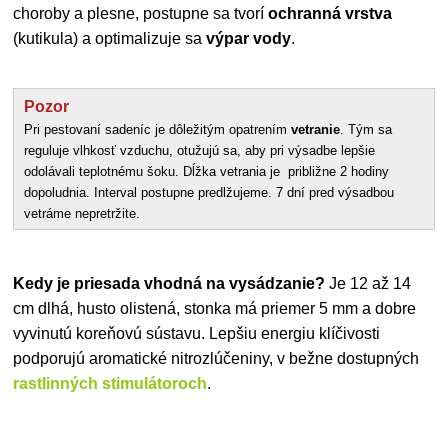
choroby a plesne, postupne sa tvorí
ochranná vrstva
(kutikula) a optimalizuje sa
výpar vody
.
Pozor
Pri pestovaní sadeníc je dôležitým opatrením
vetranie
. Tým sa
reguluje vlhkosť vzduchu, otužujú sa, aby pri výsadbe lepšie
odolávali teplotnému šoku. Dĺžka vetrania je približne 2 hodiny
dopoludnia. Interval postupne predlžujeme. 7 dní pred výsadbou
vetráme nepretržite.
Kedy je priesada vhodná na vysádzanie?
Je 12 až 14
cm dlhá, husto olistená, stonka má priemer 5 mm a dobre
vyvinutú koreňovú sústavu. Lepšiu energiu klíčivosti
podporujú aromatické nitrozlúčeniny, v bežne dostupných
rastlinných stimulátoroch
.