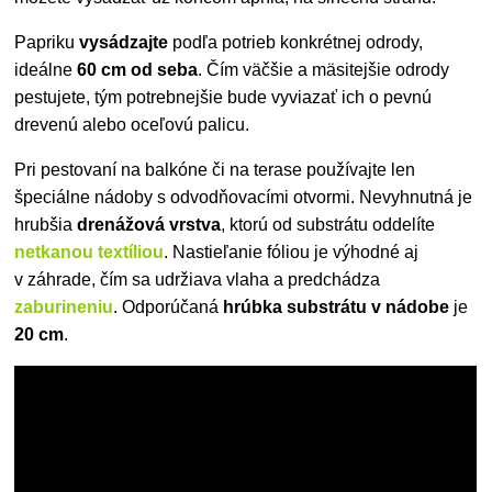
Papriku
vysádzajte
podľa potrieb konkrétnej odrody,
ideálne
60 cm od seba
. Čím väčšie a mäsitejšie odrody
pestujete, tým potrebnejšie bude vyviazať ich o pevnú
drevenú alebo oceľovú palicu.
Pri pestovaní na balkóne či na terase používajte len
špeciálne nádoby s odvodňovacími otvormi. Nevyhnutná je
hrubšia
drenážová vrstva
, ktorú od substrátu oddelíte
netkanou textíliou
. Nastieľanie fóliou je výhodné aj
v záhrade, čím sa udržiava vlaha a predchádza
zaburineniu
. Odporúčaná
hrúbka substrátu v nádobe
je
20 cm
.