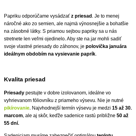
Papriku odporúčame vysádzať
z priesad
. Je to menej
náročné ako zo semien, ale najmä výnosnejšie a bohatšie
na zásobné látky. S priamou sejbou papriky sa u nás
stretnete len veľmi ojedinelo. Aby ste na jar mohli sadiť
svoje vlastné priesady do záhonov, je
polovička januára
ideálnym obdobím na vysievanie paprík
.
Kvalita priesad
Priesady
pestujte v dobre izolovanom, ideálne vo
vyhrievanom fóliovníku z priameho výsevu. Nie je nutné
pikírovanie
. Najvhodnejší termín výsevu je medzi
15 až 30.
marcom
, ale aj skôr, keďže sadenice rastú približne
50 až
55 dní.
Sadeniciam musíme zabezpečiť
optimálnu
teplotu