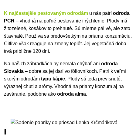
K najčastejšie pestovaným odrodám
u nás patrí
odroda
PCR
– vhodná na poľné pestovanie i rýchlenie. Plody má
žltozelené, kosákovito prehnuté. Sú mierne pálivé, ale zato
šťavnaté. Používa sa predovšetkým na priamu konzumáciu.
Citlivo však reaguje na zmeny teplôt. Jej vegetačná doba
trvá približne 120 dní.
Na našich záhradkách by nemala chýbať ani
odroda
Slovakia
– dobre sa jej darí vo fóliovníkoch. Patrí k veľmi
skorým odrodám
typu kápie
. Plody sú teda previsnuté,
výraznej chuti a arómy. Vhodná na priamy konzum aj na
zaváranie, podobne ako
odroda alma
.
Predpestovanie