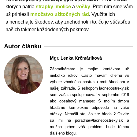
ktorých patria
strapky
,
molice
a
vošky
. Proti nim sme vám
už priniesli
množstvo užitočných rád
. Využite ich
a nenechajte škodcov, aby znehodnotili to, čo je súčasťou
našich takmer každodenných pokrmov.
Autor článku
Mgr. Lenka Krčmáriková
Záhradkárstvo je mojím koníčkom už
niekoľko rokov. Často mávam dilemu vo
výbere vhodného postreku proti škodcom v
našej záhrade. S eshopom lacnepostreky.sk
som začala spolupracovať v septembri 2019
ako obsahový manager. S mojím tímom
hľadáme komplexné odpovede na vaše
otázky. Nenašli ste, čo ste hľadali? Ozvite
sa mi na poradna@lacnepostreky.sk a
možno práve váš problém bude témou
ďalšieho blogu.