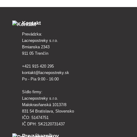
pred
Kontakt
Prevádzka:
Lacnepostreky s.r.o.
Brnianska 2343
911 05 Trenčín
+421 915 420 295
kontakt@lacnepostreky.sk
Po - Pia 9:00 - 16:00
Sídlo firmy:
Lacnepostreky s.r.o.
Malokrasňanská 10137/8
831 54 Bratislava, Slovensko
IČO: 51474751
IČ DPH: SK2120731437
Pre zákazníkov