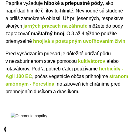
Paprika vyžaduje
hlboké a priepustné pôdy
, ako
napríklad hlinité či ílovito-hlinité. Nevhodné sú studené
a príliš zamokrené oblasti. Už pri jesenných, respektíve
skorých
jarných prácach na záhrade
môžete do pôdy
zapracovať
maštaľný hnoj
. O 3 až 4 týždne použite
priemyselné
hnojivá s postupným uvoľňovaním živín
.
Pred vysádzaním priesad je dôležité udržať pôdu
v nezaburinenom stave pomocou
kultivátorov
alebo
rotavátorov. Podľa potrieb ďalej používame
herbicídy -
Agil 100 EC
, počas vegetácie občas prihnojíme
síranom
amónnym - Forestina
, no zároveň ich chránime pred
prehnojením dusíkom a draslíkom.
Ochorenia