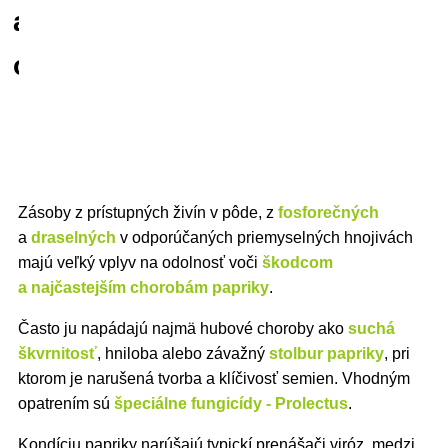
a
ochrana
Zásoby z prístupných živín v pôde, z
fosforečných
a
draselných
v odporúčaných priemyselných hnojivách
majú veľký vplyv na odolnosť voči
škodcom
a najčastejším chorobám papriky
.
Často ju napádajú najmä hubové choroby ako
suchá
škvrnitosť
, hniloba alebo závažný
stolbur papriky
, pri
ktorom je narušená tvorba a klíčivosť semien. Vhodným
opatrením sú
špeciálne fungicídy - Prolectus
.
Kondíciu papriky narúšajú typickí prenášači viróz, medzi