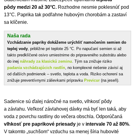
pôdy medzi 20 až 30°C.
Rozhodne nesmie poklesnúť pod
13°C. Paprika tak podľahne hubovým chorobám a zastaví
sa klíčenie.
Naša rada
Vzchádzanie papriky dokážeme urýchliť namočením semien do
teplej vody
, približne pri teplote 25 °C. Po napučaní semien si až
takto predklíčené osivo umiestnime do pripraveného substrátu alebo
do inej
náhrady za klasickú zeminu
. Tým sa znižuje riziko
padania vzchádzajúcich rastlín
, no komplexné riešenie závisí aj
od ďalších podmienok – svetlo, teplota a voda. Riziko ochorení sa
znižuje preventívnymi zálievkami prípravku
Previcur
(na jeseň).
Sadenice sú ďalej náročné na svetlo, vlhkosť pôdy
a závlahu. Veľkosť závlahovej dávky má byť len taká, aby
voda z povrchu rastliny do večera obschla. Odporúčaná
vlhkosť pre paprikové priesady
je
v
intervale 70 až 80%
.
V takomto „suchšom“ vzduchu sa menej šíria hubovité