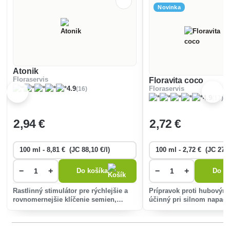
Novinka
Atonik
Floraservis
Floravita coco
(16)
4.9
Floraservis
(17)
4.9
2
,94 €
2
,72 €
−
+
−
+
Do košíka
Do ko
Rastlinný stimulátor pre rýchlejšie a
Prípravok proti hubovým
rovnomernejšie klíčenie semien,
účinný pri silnom napadn
lepšie zakoreňovanie a intenzívny rast,
múčnatkou.
tvorbu kvetných orgánov, opelenie a
oplodnenie, väčšiu násadu plodov,