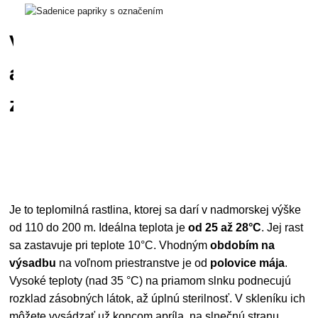
Výsadba
a
zalievanie
Je to teplomilná rastlina, ktorej sa darí v nadmorskej výške
od 110 do 200 m. Ideálna teplota je
od 25 až 28°C
. Jej rast
sa zastavuje pri teplote 10°C. Vhodným
obdobím na
výsadbu
na voľnom priestranstve je od
polovice mája
.
Vysoké teploty (nad 35 °C) na priamom slnku podnecujú
rozklad zásobných látok, až úplnú sterilnosť. V skleníku ich
môžete vysádzať už koncom apríla, na slnečnú stranu.