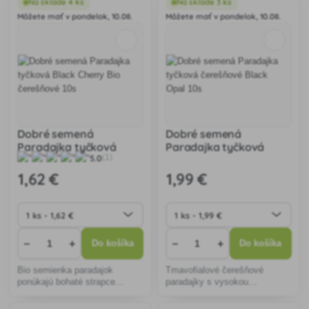
záhonoch, poskytuje vysoký
záhrade alebo kvetináčoch,
Na sklade 4 ks
Na sklade 3 ks
výnos a výbornú odolnosť.
skvelá do šalátov a ako
Môžete mať v pondelok, 10.08.
Môžete mať v pondelok, 10.08.
dekorácia jedál.
Dobré semená
Dobré semená
Paradajka tyčková
Paradajka tyčková
5.0
(1)
Black Cherry Bio
čerešňové Black Opal
čerešňové 10s
10s
1
,62 €
1
,99 €
−
+
−
+
Do košíka
Do košíka
Bio semienka paradajok
Tmavofialové čerešňové
ponúkajú bohaté strapce
paradajky s vysokou
tmavočervených plodov s
výnosnosťou a odolnosťou,
vyváženou sladkokyslou
ideálne pre čerstvé šaláty a