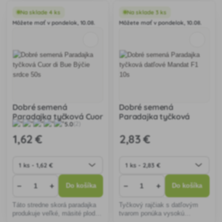
Ideálne na šaláty, odolné voči
príťažlivosť. Ideálna na
chorobám, poskytujú bohatú
omáčky a kečupy, vhodná pre
Na sklade 4 ks
Na sklade 3 ks
úrodu a jednoduchú
záhrady aj skleníky.
Môžete mať v pondelok, 10.08.
Môžete mať v pondelok, 10.08.
starostlivosť.
Dobré semená
Dobré semená
Paradajka tyčková Cuor
Paradajka tyčková
5.0
(2)
di Bue Býčie srdce 50s
datľové Mandat F1 10s
1
,62 €
2
,83 €
−
+
−
+
Do košíka
Do košíka
Táto stredne skorá paradajka
Tyčkový rajčiak s datľovým
produkuje veľké, mäsité plody
tvarom ponúka vysokú
ideálne na prípravu šalátov a
úrodnosť a odolnosť voči