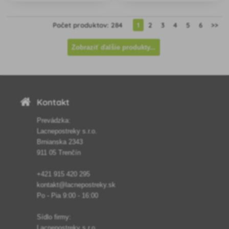
omáčok, je vysoko výnosná a
chorobám. Intenzívne červené
odolná voči chorobám, ideálna
a sladké plody sú ideálne na
Počet produktov: 284
1
2
3
4
5
6
>>
pre záhradkárov.
priamu konzumáciu či do
šalátov.
Zobraziť ďalšie produkty...
Kontakt
Prevádzka:
Lacnepostreky s.r.o.
Brnianska 2343
911 05 Trenčín
+421 915 420 295
kontakt@lacnepostreky.sk
Po - Pia 9:00 - 16:00
Sídlo firmy:
Lacnepostreky s.r.o.