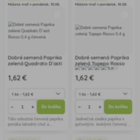
do šalátov či na grilovanie.
jedlá.
Môžete mať v pondelok, 10.08.
Môžete mať v pondelok, 10.08.
Dobré semená Paprika
Dobré semená Paprika
zelená Quadrato D´asti
zelená Topepo Rosso
5.0
(2)
Rosso 0,4 g červená
0,4 g
1
,62 €
1
,62 €
−
+
−
+
Do košíka
Do košíka
Táto robustná červená paprika
Jedinečná sladká paprika s
ponúka lahodnú chuť a
guľovitými, lesklými červenými
všestranné využitie. Ideálna na
plodmi. Odolná voči chorobám,
pestovanie v skleníkoch či
ideálna na pestovanie v