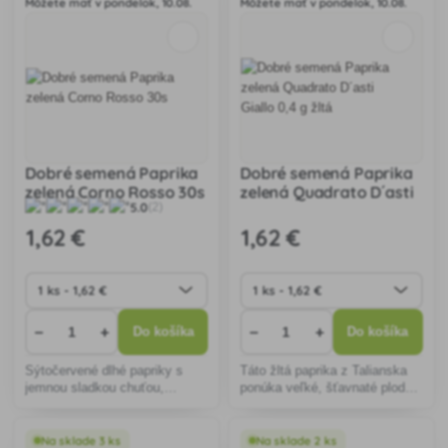
Môžete mať v pondelok, 10.08.
Môžete mať v pondelok, 10.08.
podmienkach.
Dobré semená Paprika
Dobré semená Paprika
zelená Corno Rosso 30s
zelená Quadrato D´asti
5.0
(2)
Giallo 0,4 g žltá
1
,62 €
1
,62 €
−
+
−
+
Do košíka
Do košíka
Sýtočervené dlhé papriky s
Táto žltá paprika z Talianska
jemnou sladkou chuťou,
ponúka veľké, šťavnaté plody
ideálne pre záhradkárov.
so sladkastou chuťou. Ľahko
Jednoduché pestovanie
sa pestuje, odoláva chorobám
prináša bohatú úrodu, vhodnú
a je ideálna na surové aj teplé
Na sklade 3 ks
Na sklade 2 ks