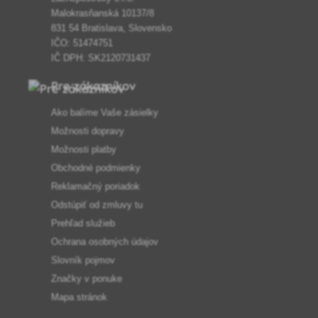
Malokrasňanská 10137/8
831 54 Bratislava, Slovensko
IČO: 51474751
IČ DPH: SK2120731437
Pre zákazníkov
Ako balíme Vaše zásielky
Možnosti dopravy
Možnosti platby
Obchodné podmienky
Reklamačný poriadok
Odstúpiť od zmluvy tu
Prehľad služieb
Ochrana osobných údajov
Slovník pojmov
Značky v ponuke
Mapa stránok