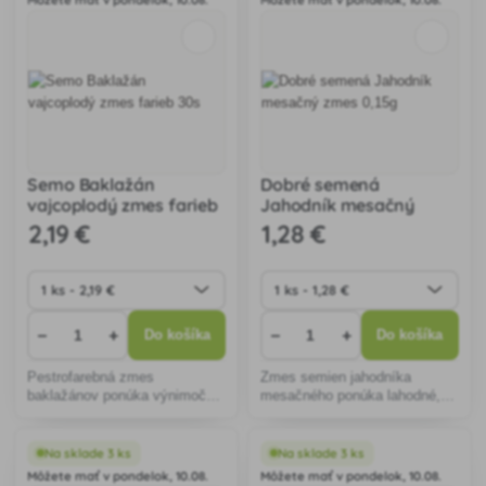
zapekanie.
Semo Baklažán
Dobré semená
vajcoplodý zmes farieb
Jahodník mesačný
30s
zmes 0,15g
2
,19 €
1
,28 €
−
+
−
+
Do košíka
Do košíka
Pestrofarebná zmes
Zmes semien jahodníka
baklažánov ponúka výnimočné
mesačného ponúka lahodné,
chute a estetiku pre vašu
drobnoplodé jahody počas celej
záhradu. Ideálna na kulinárske
sezóny. Ideálna pre záhrady,
experimenty, klíči spoľahlivo aj
balkóny či kvetináče,
Na sklade 3 ks
Na sklade 3 ks
v menej priaznivých
nenáročná na pestovanie.
Môžete mať v pondelok, 10.08.
Môžete mať v pondelok, 10.08.