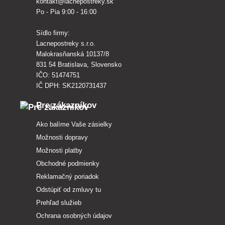
kontakt@lacnepostreky.sk
Po - Pia 9:00 - 16:00
Sídlo firmy:
Lacnepostreky s.r.o.
Malokrasňanská 10137/8
831 54 Bratislava, Slovensko
IČO: 51474751
IČ DPH: SK2120731437
Pre zákazníkov
Ako balíme Vaše zásielky
Možnosti dopravy
Možnosti platby
Obchodné podmienky
Reklamačný poriadok
Odstúpiť od zmluvy tu
Prehľad služieb
Ochrana osobných údajov