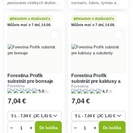
pestovanie všetkých druhov
rozmarín, šalviu, tymián a
vodných a bahenných rastlín,
ďalšie stredomorské druhy
najmä lekien.
byliniek je pripravený zo zmesi
rašelín, lávy, tehlovej drviny,
Skladom u dodávateľa
Skladom u dodávateľa
kremičitého piesku, drveného
Môžete mať o 7 dní, 14.08.
Môžete mať o 7 dní, 14.08.
vápenca (frakc
Forestina Profík
Forestina Profík
substrát pre bonsaje
substrát pre kaktusy a
Forestina
Forestina
sukulenty
(1)
(3)
5.0
4.7
7
,04 €
7
,04 €
−
+
−
+
Do košíka
Do košíka