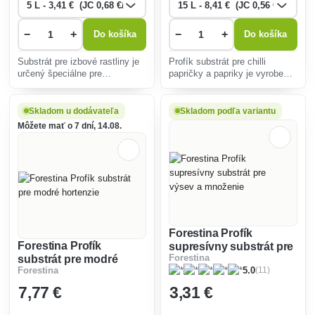
−
+
−
+
Do košíka
Do košíka
Substrát pre izbové rastliny je
Profík substrát pre chilli
určený špeciálne pre
papričky a papriky je vyrobený
vysádzanie a presádzanie
zo zmesi vytriedenej svetlej a
všetkých druhov izbových
tmavej rašeliny, perlitu, jemne
rastlín a paliem.
drveného zeolitu a ílovité
Skladom u dodávateľa
Skladom podľa variantu
zložky.
Môžete mať o 7 dní, 14.08.
Forestina Profík
Forestina Profík
supresívny substrát pre
substrát pre modré
Forestina
výsev a množenie
(11)
Forestina
5.0
hortenzie
7
,77 €
3
,31 €