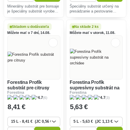
Minerálny substrát pre bonsaje
Špeciálny substrát určený na
je špeciálny substrát vyrobený
presádzanie a pestovanie
zo zmesi granulovaného a
všetkých suchomilných rastlín.
prepáleného diatomitu a ílu),
pemzy, lávy a zeolitu.
Skladom u dodávateľa
Na sklade 2 ks
Môžete mať o 7 dní, 14.08.
Môžete mať v utorok, 11.08.
Forestina Profík
Forestina Profík
substrát pre citrusy
supresívny substrát na
Forestina
Forestina
orchidee
(6)
(3)
4.7
4.7
8
,41 €
5
,63 €