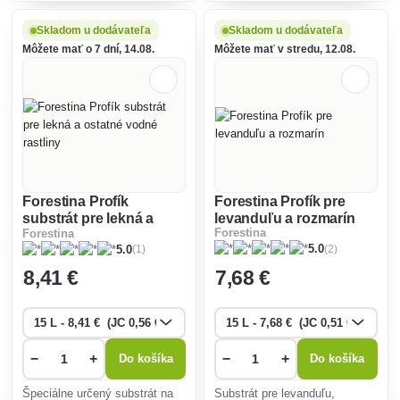
substrátov pre izbové,
vhodný na hydroponické
balkónové kvety a na
pestovanie rastlín.
Skladom u dodávateľa
Skladom u dodávateľa
predpestovanie priesad.
Môžete mať o 7 dní, 14.08.
Môžete mať v stredu, 12.08.
Forestina Profík
Forestina Profík pre
substrát pre lekná a
levanduľu a rozmarín
Forestina
Forestina
ostatné vodné rastliny
(2)
(1)
5.0
5.0
8
,41 €
7
,68 €
−
+
−
+
Do košíka
Do košíka
Špeciálne určený substrát na
Substrát pre levanduľu,