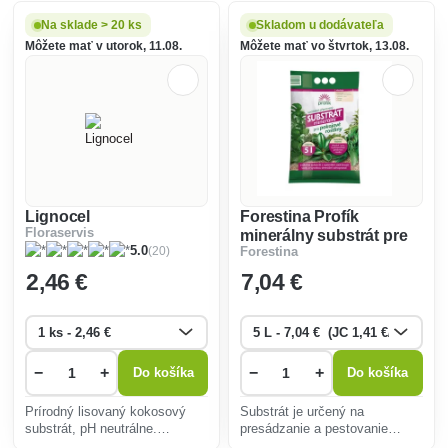
Na sklade > 20 ks
Skladom u dodávateľa
Môžete mať v utorok, 11.08.
Môžete mať vo štvrtok, 13.08.
Lignocel
Forestina Profík
Floraservis
minerálny substrát pre
(20)
5.0
Forestina
izbové rastliny
2
,46 €
7
,04 €
−
+
−
+
Do košíka
Do košíka
Prírodný lisovaný kokosový
Substrát je určený na
substrát, pH neutrálne.
presádzanie a pestovanie
Používa sa na prípravu
rastlín v interiéri a je tiež veľmi