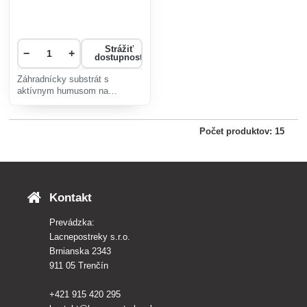
Strážiť
−
+
dostupnosť
Záhradnícky substrát s
aktívnym humusom na
výsadby v záhradách, na
pestovanie kvetín a zeleniny v
záhonoch a v skleníkoch.
Počet produktov: 15
Kontakt
Prevádzka:
Lacnepostreky s.r.o.
Brnianska 2343
911 05 Trenčín
+421 915 420 295