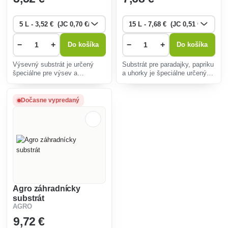
−
+
−
+
Do košíka
Do košíka
Výsevný substrát je určený
Substrát pre paradajky, papriku
špeciálne pre výsev a
a uhorky je špeciálne určený
množenie rastlín s upravenou
pre pestovanie uvedených
pH reakciou a perlitom.
plodín najmä v
pestovateľských nádobách
Dočasne vypredaný
alebo na záhonoch a v
skleníkoch.
Agro záhradnícky
substrát
AGRO
9
,72 €