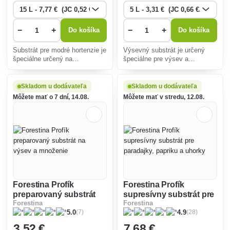
−
+
−
+
Do košíka
Do košíka
Substrát pre modré hortenzie je
Výsevný substrát je určený
špeciálne určený na
špeciálne pre výsev a
pestovanie kyslomilných
množenie rastlín.
rastlín.
Skladom u dodávateľa
Skladom u dodávateľa
Môžete mať o 7 dní, 14.08.
Môžete mať v stredu, 12.08.
Forestina Profík
Forestina Profík
preparovaný substrát
supresívny substrát pre
Forestina
Forestina
na výsev a množenie
paradajky, papriku a
(7)
(28)
5.0
4.9
uhorky
3
,52 €
7
,68 €