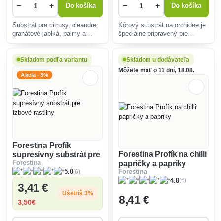
−
+
−
+
Do košíka
Do košíka
Substrát pre citrusy, oleandre,
Kôrový substrát na orchidee je
granátové jablká, palmy a
špeciálne pripravený pre
všeobecne rastliny v
presádzanie a pestovanie
kvetináčoch počas leta na
izbových orchideí a ostatných
záhrade je pripravený zo zmesi
epifytických rastlín.
Skladom podľa variantu
Skladom u dodávateľa
rašelín, tehlovej drviny, zeolitu
Môžete mať o 11 dní, 18.08.
a kremičitého pi
Akcia −3%
Forestina Profík
Forestina Profík na chilli
supresívny substrát pre
papričky a papriky
Forestina
izbové rastliny
(6)
Forestina
5.0
(6)
4.8
3
,41 €
Ušetríš 3%
8
,41 €
3
,50€