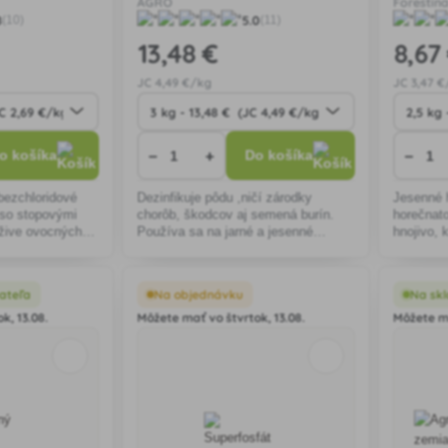
AGRO
Forestin
8
5.0
(10)
(11)
13
,48 €
8
,67
JC
4
,49 €/kg
JC
3
,47 
−
+
−
o košíka
Do košíka
bezchloridové
Dezinfikuje pôdu ,ničí zárodky
Jesenné h
 so stopovými
chorôb, škodcov aj semená burín.
horečnato
ýžive ovocných
Používa sa na jarné a jesenné
hnojivo, 
hnojenie, najneskôr 14 dní pred
iným okr
výsadbou.
živiny pr
ateľa
Na objednávku
Na skl
k, 13.08.
Môžete mať vo štvrtok, 13.08.
Môžete ma