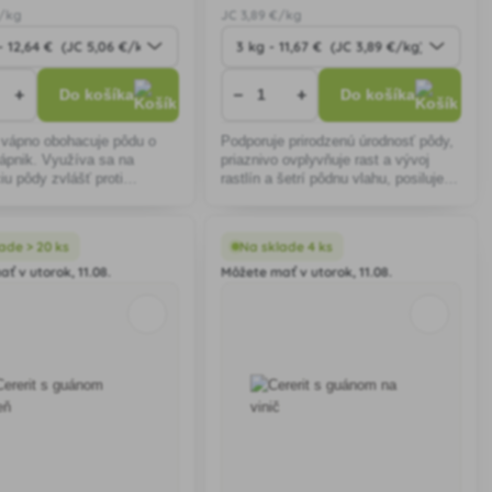
€/kg
JC
3
,89 €/kg
+
−
+
Do košíka
Do košíka
 vápno obohacuje pôdu o
Podporuje prirodzenú úrodnosť pôdy,
ápnik. Využíva sa na
priaznivo ovplyvňuje rast a vývoj
iu pôdy zvlášť proti
rastlín a šetrí pôdnu vlahu, posiluje
chorobám a tým zabraňuje
rastlinám odolnosť voči poľahnutiu a
osti hlúbovín a brukvovin.
napadnutiu plesňami, likviduje
ičí aj v
slimákov
ade > 20 ks
Na sklade 4 ks
ť v utorok, 11.08.
Môžete mať v utorok, 11.08.