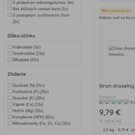
ktoré je vhodné pre 
S prídavkom mikroorganizmov (4x)
výnimkou kyslomilný
Bez klíčivých semien burín (1x)
Na objednávku
S postupným uvoľňovaním živín
Môžete mať vo štvrto
(3x)
Dĺžka účinku
Krátkodobé (5x)
Strednodobé (23x)
Dlhodobé (42x)
Zloženie
Síran draselný
Dusíkaté (N) (31x)
Fosforečné (P) (25x)
Forestina
Draselné (K) (28x)
5.
Vápnik (Ca) (13x)
9
,79 €
Horčík (Mg) (33x)
Komplexné (NPK) (65x)
JC
3
,92 €/kg
Mikroelementy (Fe, Zn, Cu) (16x)