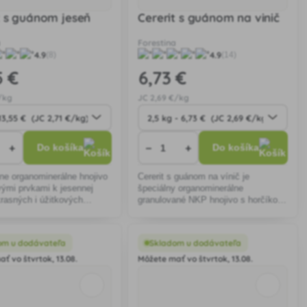
t s guánom jeseň
Cererit s guánom na vinič
a
Forestina
4.9
4.9
(8)
(14)
5 €
6
,73 €
/kg
JC
2
,69 €/kg
+
−
+
Do košíka
Do košíka
ne organominerálne hnojivo
Cererit s guánom na vínič je
vými prvkami k jesennej
špeciálny organominerálne
rasných i úžitkových
granulované NKP hnojivo s horčíkom
a sírou, ktoré ďalej obsahuje železo
aj ďalšie stopové prvky.
om u dodávateľa
Skladom u dodávateľa
ť vo štvrtok, 13.08.
Môžete mať vo štvrtok, 13.08.