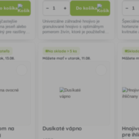
−
+
−
o košíka
Do košíka
jčastejšie
Univerzálne záhradné hnojivo je
Špeciálne
 na jeseň alebo
granulované hnojivo s optimálnym
hortenzi
ný pre rastliny
pomerom živín, ktoré je použiteľné
kvitnutie
ako jedno hnojivo pre celú záhradu.
pH pôdy, 
Je vhodné k výžive od jahôd,
kvetov a 
drobného ovocia,
rastliny.
ateľa
Na sklade > 5 ks
Sklad
k, 13.08.
Môžete mať v utorok, 11.08.
Môžete ma
nom na
Dusíkaté vápno
Hnojiv
y
pre ih