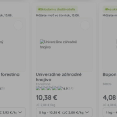
všetky plodiny s
ch r
Skladom u dodávateľa
Na skl
k, 13.08.
Môžete mať vo štvrtok, 13.08.
Môžete ma
 forestina
Univerzálne záhradné
Bopon 
hnojivo
Forestina
BROS
0
4.9
(6)
(14)
10
,38 €
4
,08
JC
2
,08 €/kg
JC
4
,08 