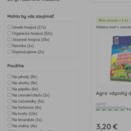
Mohlo by vás zaujímať
Na sklade > 5 ks
Môžete mať v utorok,
Umelé hnojivá (17x)
Organické hnojivá (52x)
Jesenné hnojivá (18x)
Novinka (1x)
Doporučujeme (2x)
Použitie
Na jahody (8x)
Na uhorky (9x)
Na papriku (6x)
Agro vápnitý 
Na cesnak/cibuľu (2x)
Na čučoriedky (5x)
AGRO
Na hortenzie (4x)
5.
Na kvety (13x)
Na levandule (1x)
3
,20 €
Na maliny (4x)