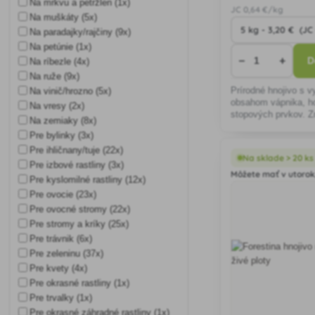
Na mrkvu a petržlen (1x)
JC
0
,64 €/kg
Na muškáty (5x)
Na paradajky/rajčiny (9x)
Na petúnie (1x)
−
+
D
Na ríbezle (4x)
Na ruže (9x)
Prírodné hnojivo s 
Na vinič/hrozno (5x)
obsahom vápnika, h
Na vresy (2x)
stopových prvkov. Z
Na zemiaky (8x)
Pre bylinky (3x)
Pre ihličnany/tuje (22x)
Na sklade > 20 ks
Pre izbové rastliny (3x)
Môžete mať v utorok,
Pre kyslomilné rastliny (12x)
Pre ovocie (23x)
Pre ovocné stromy (22x)
Pre stromy a kríky (25x)
Pre trávnik (6x)
Pre zeleninu (37x)
Pre kvety (4x)
Pre okrasné rastliny (1x)
Pre trvalky (1x)
Pre okrasné záhradné rastliny (1x)