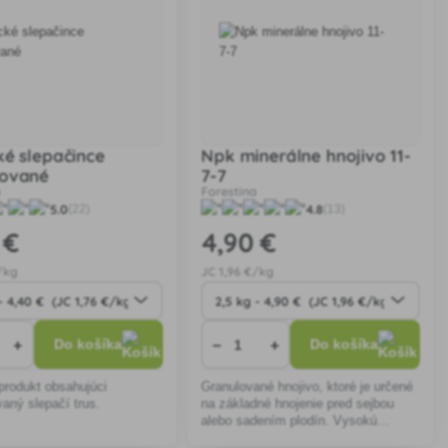
ké slepačince
Npk minerálne hnojivo 11-
lované
7-7
a
Forestina
5.0
4.8
(22)
(13)
 €
4
,90 €
/kg
JC
1
,96 €/kg
+
−
+
Do košíka
Do košíka
produkt obsahujúci
Granulované hnojivo, ktoré je určené
aný slepačí trus.
na základné hnojenie pred sejbou
alebo sadením plodín. Vysokú
účinnosť možno očakávať na slabo