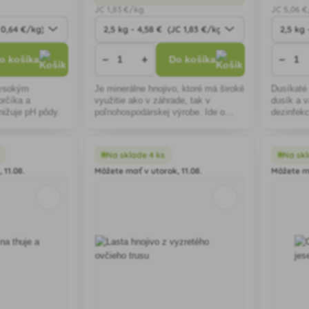
JC
1
,83 €/kg
JC
5
,06 
−
+
−
o košíka
Do košíka
vysokým
Je minerálne hnojivo, ktoré má široké
Dusíkaté
orčíka a
využitie ako v záhrade, tak v
dusík a v
nižuje pH pôdy.
poľnohospodárskej výrobe. Ide o
dezinfekc
typické hnojivo "na list" s rýchlym
hubovým 
účinkom.
nádorovit
Výrazne n
Na sklade 4 ks
Na skl
 11.08.
Môžete mať v utorok, 11.08.
Môžete ma