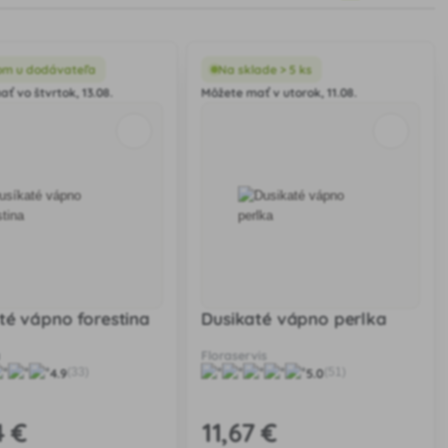
om u dodávateľa
Na sklade > 5 ks
ť vo štvrtok, 13.08.
Môžete mať v utorok, 11.08.
té vápno forestina
Dusikaté vápno perlka
a
Floraservis
4.9
5.0
(33)
(51)
4 €
11
,67 €