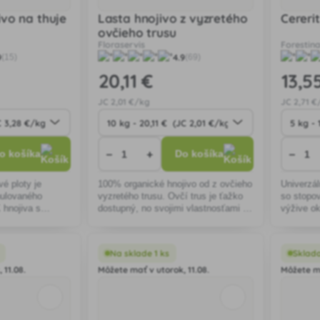
ivo na thuje
Lasta hnojivo z vyzretého
Cereri
ovčieho trusu
Floraservis
Forestin
9
4.9
(15)
(69)
20
,11 €
13
,5
JC
2
,01 €/kg
JC
2
,71 €
−
+
−
o košíka
Do košíka
vé ploty je
100% organické hnojivo od z ovčieho
Univerzál
nulovaného
vyzretého trusu. Ovčí trus je ťažko
so stopo
 hnojiva s
dostupný, no svojimi vlastnosťami a
výžive ok
ojivo je vhodné
obsahom živín, jedinečný na svete.
rastlín.
v z thují,
 a po
Na sklade 1 ks
Sklad
 11.08.
Môžete mať v utorok, 11.08.
Môžete ma