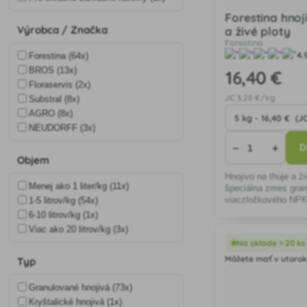
Forestina hnoj
Výrobca / Značka
a živé ploty
Forestina
4.
Forestina (64x)
BROS (13x)
16
,40 €
Floraservis (2x)
JC
3
,28 €/kg
Substral (8x)
AGRO (8x)
NEUDORFF (3x)
−
+
D
Objem
Hnojivo na thuje a ži
Menej ako 1 liter/kg (11x)
špeciálna zmes gra
1-5 litrov/kg (54x)
viaczložkového NPK
horčíkom a sírou. Hn
6-10 litrov/kg (1x)
k výžive živých ploto
Viac ako 20 litrov/kg (3x)
cypruštekov, hrabov
Na sklade > 20 ks
Môžete mať v utorok,
Typ
Granulované hnojivá (73x)
Kryštalické hnojivá (1x)