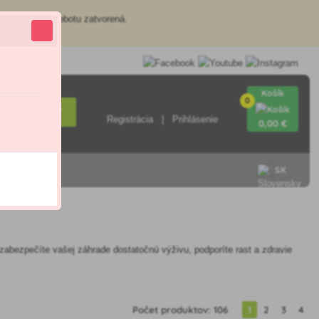
redajňa je v sobotu zatvorená.
Košík
0
Hľadať
Registrácia
Prihlásenie
0
,00 €
SK
zabezpečíte vašej záhrade dostatočnú výživu, podporíte rast a zdravie
Počet produktov: 106
1
2
3
4