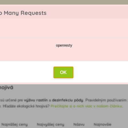
z objednávky. Tovar skladom pripravíme do 30 min na základe objednávky. P
o Many Requests
openresty
škodcov
Kalendár postrekov
Veľkoobchod
Kontakt
OK
ojivá
výživu rastlín
dezinfekciu pôdy
sú určené pre
a
. Pravidelným používaním 
Prečítajte si o nich viac v našom článku
dy. Hľadáte ekologické hnojivá?
.
Najnižšej ceny
Najvyššej ceny
Názvu
Najnovšie