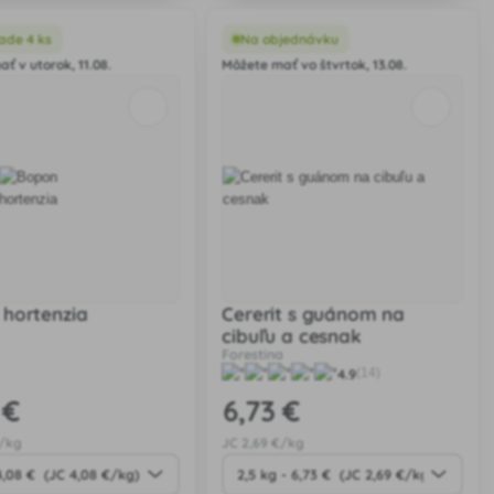
kyslých a neutrálnych pôdach.
ade 4 ks
Na objednávku
ť v utorok, 11.08.
Môžete mať vo štvrtok, 13.08.
hortenzia
Cererit s guánom na
cibuľu a cesnak
Forestina
4.9
(14)
 €
6
,73 €
€/kg
JC
2
,69 €/kg