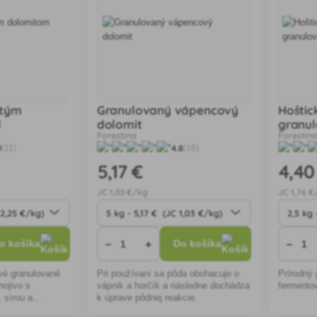
itým
Granulovaný vápencový
Hoštic
1
dolomit
granu
Forestina
Forestin
9
4.8
(11)
(16)
5
,17 €
4
,40
JC
1
,03 €/kg
JC
1
,76 €
−
+
−
o košíka
Do košíka
vé granulované
Pri používaní sa pôda obohacuje o
Prírodný 
ojivo s
vápnik a horčík a následne dochádza
fermentov
 sírou a
k úprave pôdnej reakcie.
B, Cu Mo, Zn),