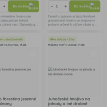
+
−
+
Do košíka
Do košíka
 minerálne hnojivo pre
Cererit s guánom je bezchloridové
e zabezpečuje bohaté
granulované hnojivo so stopovými
 a zdravý rast. Optimalizuje
prvkami určené k výžive cibule a
podporuje farebnú pestrosť
cesnaku.
je ideálne pre kyslomilné
om u dodávateľa
Na sklade > 5 ks
ť vo štvrtok, 13.08.
Môžete mať v utorok, 11.08.
o forestina jesenné
Juhočeské hnojivo na
ličnany
jahody a iné drobné