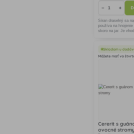
−
+
D
Síran draselný sa na
používa na hnojenie
skoro na jar. Je vhod
citlivejšie na chlór.
Skladom u dodáv
Môžete mať vo štvrto
Cererit s guá
ovocné strom