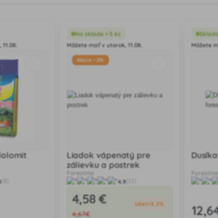
Na sklade > 5 ks
Sklad
 11.08.
Môžete mať v utorok, 11.08.
Môžete ma
Akcia −2%
dolomit
Liadok vápenatý pre
Dusíka
zálievku a postrek
Forestina
Forestin
0
4.9
(9)
(11)
4
,58 €
Ušetríš 2%
12
,6
4
,67€