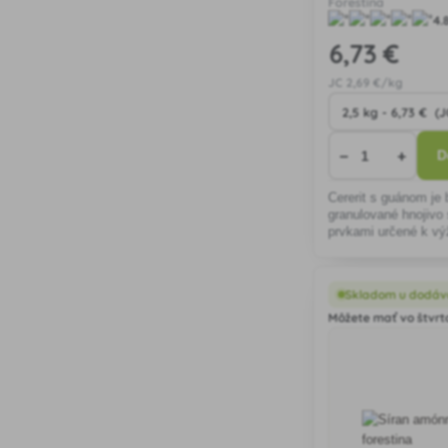
Forestina
4.
6
,73 €
JC
2
,69 €/kg
−
+
D
Cererit s guánom je 
granulované hnojivo
prvkami určené k v
stromov.
Skladom u dodáv
Môžete mať vo štvrto