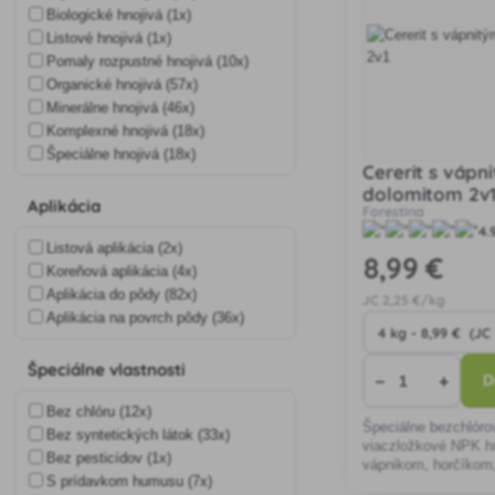
Biologické hnojivá (1x)
Listové hnojivá (1x)
Pomaly rozpustné hnojivá (10x)
Organické hnojivá (57x)
Minerálne hnojivá (46x)
Komplexné hnojivá (18x)
Špeciálne hnojivá (18x)
Cererit s vápn
dolomitom 2v
Aplikácia
Forestina
4.
Listová aplikácia (2x)
8
,99 €
Koreňová aplikácia (4x)
Aplikácia do pôdy (82x)
JC
2
,25 €/kg
Aplikácia na povrch pôdy (36x)
Špeciálne vlastnosti
−
+
D
Bez chlóru (12x)
Špeciálne bezchlóro
Bez syntetických látok (33x)
viaczložkové NPK hn
Bez pesticídov (1x)
vápnikom, horčíkom,
S prídavkom humusu (7x)
stopovými prvkami (