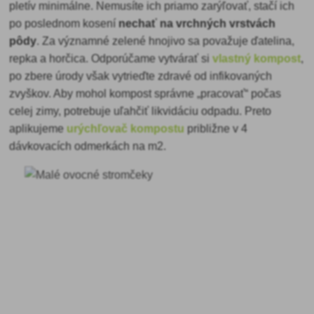
pletív minimálne. Nemusíte ich priamo zarýľovať, stačí ich
po poslednom kosení
nechať na vrchných vrstvách
pôdy
. Za významné zelené hnojivo sa považuje ďatelina,
repka a horčica. Odporúčame vytvárať si
vlastný kompost
,
po zbere úrody však vytrieďte zdravé od infikovaných
zvyškov. Aby mohol kompost správne „pracovať“ počas
celej zimy, potrebuje uľahčiť likvidáciu odpadu. Preto
aplikujeme
urýchľovač kompostu
približne v 4
dávkovacích odmerkách na m2.