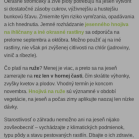
Okrasné stromčeky a živé ploty potrebujú
na jeseň vytvoriť
si dostatočné zásoby cukrov, výživnejšiu a hustejšiu
bunkovú šťavu. Zmiernite tým riziko vymŕzania, opadávania
a ich hnednutia. Jemné rozhádzanie
jesenného hnojiva
na ihličnany a iné okrasné rastliny
sa odporúča na
prelome septembra a októbra. Možno použiť aj na iné
rastliny, nie však pri zvýšenej citlivosti na chlór (jadroviny,
vinič a ríbezle).
Čo platí na
ruže
? Menej je viac, a preto sa na jeseň
zamerajte na
rez len v hornej časti
, čím skrátite výhonky,
zvyšky kvetov a plodov. Vhodný termín je koncom
novembra.
Hnojivá na ruže
sú významné v období
vegetácie, na jeseň a počas zimy aplikujte naozaj len nízke
dávky.
Starostlivosť o záhradu nemožno ani na jeseň nijako
zovšeobecniť – vychádzajte z klimatických podmienok,
typu pôdy a stavu pestovaných rastlín. Dbajte o ich zdravie,