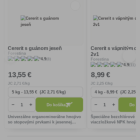
Cererit s guánom jeseň
Cererit s vápnitým d
Forestina
2v1
(8)
4.9
Forestina
(11)
4.9
13
,55 €
8
,99 €
JC
2
,71 €/kg
JC
2
,25 €/kg
−
+
−
+
Do košíka
Do ko
Univerzálne organominerálne hnojivo
Špeciálne bezchlórové g
so stopovými prvkami k jesennej
viaczložkové NPK hnojiv
výžive okrasných i úžitkových rastlín.
vápnikom, horčíkom, sír
stopovými prvkami (B, Cu
ktoré je vhodné pre všetk