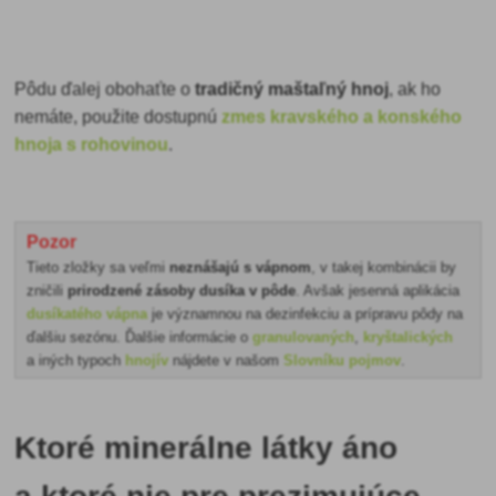
Pôdu ďalej obohaťte o
tradičný maštaľný hnoj
, ak ho
nemáte, použite dostupnú
zmes kravského a konského
hnoja s rohovinou
.
Pozor
Tieto zložky sa veľmi
neznášajú s vápnom
, v takej kombinácii by
zničili
prirodzené zásoby dusíka
v pôde
. Avšak jesenná aplikácia
dusíkatého vápna
je významnou na dezinfekciu a prípravu pôdy na
ďalšiu sezónu. Ďalšie informácie o
granulovaných
,
kryštalických
a iných typoch
hnojív
nájdete v našom
Slovníku pojmov
.
Ktoré minerálne látky áno