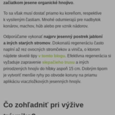
začiatkom jesene organické hnojivo
.
To sa však musí dostať priamo ku koreňom, respektíve
k vysileným častiam. Mnohé odumierajú pre nadbytok
konárov, machov, húb alebo pre vznik nádorov.
Odporúčame vykonať
najprv jesenný postrek jabloní
a iných starých stromov
. Dokonalú regeneráciu často
naplní až rez ovocných stromčekov a viniča, o ktorom
nájdete skvelé tipy
v tomto blogu
. Efektívna regenerácia si
vyžaduje zapravenie
slepačieho trusu
a iných
prirodzených hnojív do hĺbky aspoň 15 cm. Dobrým tipom
je vytvoriť menšie ryhy po obvode koruny na priamu
aplikáciu viaczložkových jesenných hnojív.
Čo zohľadniť pri výžive