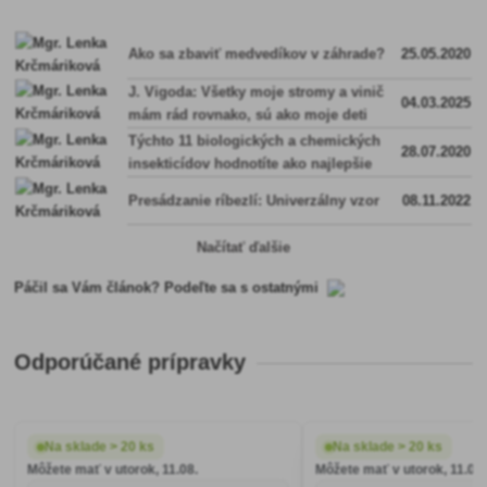
Ako sa zbaviť medvedíkov v záhrade?
25.05.2020
J. Vigoda: Všetky moje stromy a vinič
04.03.2025
mám rád rovnako, sú ako moje deti
Týchto 11 biologických a chemických
28.07.2020
insekticídov hodnotíte ako najlepšie
Presádzanie ríbezlí: Univerzálny vzor
08.11.2022
Načítať ďalšie
Páčil sa Vám článok? Podeľte sa s ostatnými
Odporúčané prípravky
Na sklade > 20 ks
Na sklade > 20 ks
Môžete mať v utorok, 11.08.
Môžete mať v utorok, 11.08.