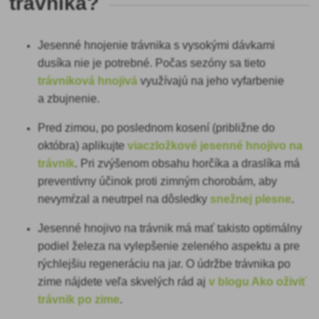
trávnika?
Jesenné hnojenie trávnika s vysokými dávkami
dusíka nie je potrebné. Počas sezóny sa tieto
trávniková hnojivá
využívajú na jeho vyfarbenie
a zbujnenie.
Pred zimou, po poslednom kosení (približne do
októbra) aplikujte
viaczložkové jesenné hnojivo na
trávnik
. Pri zvýšenom obsahu horčíka a draslíka má
preventívny účinok proti zimným chorobám, aby
nevymŕzal a neutrpel na dôsledky
snežnej plesne
.
Jesenné hnojivo na trávnik má mať takisto optimálny
podiel železa na vylepšenie zeleného aspektu a pre
rýchlejšiu regeneráciu na jar. O údržbe trávnika po
zime nájdete veľa skvelých rád aj
v blogu Ako oživiť
trávnik po zime
.