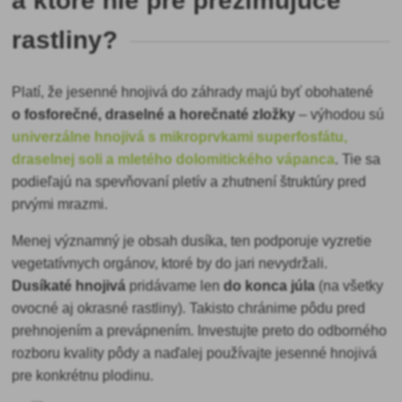
a ktoré nie pre prezimujúce
rastliny?
Platí, že jesenné hnojivá do záhrady majú byť obohatené
o fosforečné, draselné a horečnaté zložky
– výhodou sú
univerzálne hnojivá s mikroprvkami superfosfátu,
draselnej soli a mletého dolomitického vápanca
. Tie sa
podieľajú na spevňovaní pletív a zhutnení štruktúry pred
prvými mrazmi.
Menej významný je obsah dusíka, ten podporuje vyzretie
vegetatívnych orgánov, ktoré by do jari nevydržali.
Dusíkaté hnojivá
pridávame len
do konca júla
(na všetky
ovocné aj okrasné rastliny). Takisto chránime pôdu pred
prehnojením a prevápnením. Investujte preto do odborného
rozboru kvality pôdy a naďalej používajte jesenné hnojivá
pre konkrétnu plodinu.