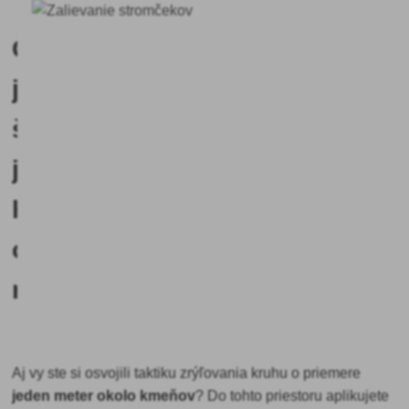
Čím
je
špecifické
jesenné
hnojenie
ovocných
rastlín?
Aj vy ste si osvojili taktiku zrýľovania kruhu o priemere
jeden meter okolo kmeňov
? Do tohto priestoru aplikujete