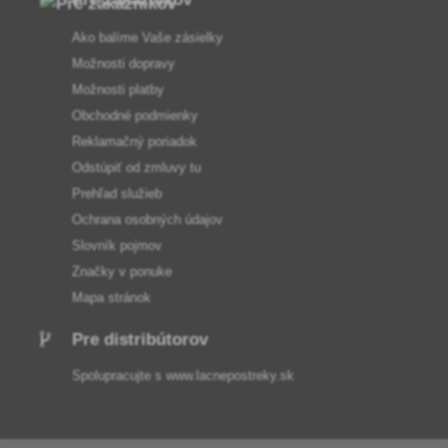
Ako balíme Vaše zásielky
Možnosti dopravy
Možnosti platby
Obchodné podmienky
Reklamačný poriadok
Odstúpiť od zmluvy tu
Prehľad služieb
Ochrana osobných údajov
Slovník pojmov
Značky v ponuke
Mapa stránok
Pre distribútorov
Spolupracujte s
www.lacnepostreky.sk