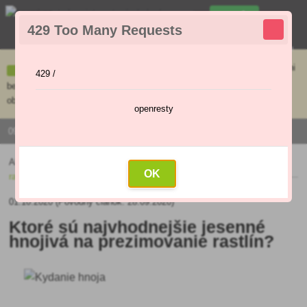
0
429 Too Many Requests
0
,00 €
Menu
Ceny uvedené na e-shope sa môžu líšiť od cien v kamennej predajni
429 /
bez objednávky. Tovar skladom pripravíme do 30 min na základe
objednávky. Predajňa je v sobotu zatvorená.
openresty
0915 / 420 295 | PO - PI 9:00 - 16:00
Aktuality
»
Ktoré sú najvhodnejšie jesenné hnojivá na prezimovanie
OK
rastlín?
01.10.2020 (Pôvodný článok: 28.09.2020)
Ktoré sú najvhodnejšie jesenné
hnojivá na prezimovanie rastlín?