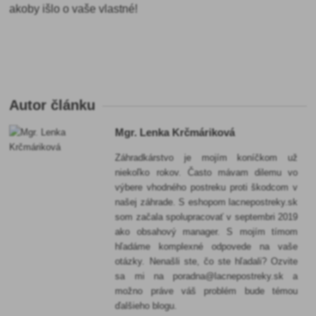
akoby išlo o vaše vlastné!
Autor článku
Mgr. Lenka Krčmáriková
Záhradkárstvo je mojím koníčkom už
niekoľko rokov. Často mávam dilemu vo
výbere vhodného postreku proti škodcom v
našej záhrade. S eshopom lacnepostreky.sk
som začala spolupracovať v septembri 2019
ako obsahový manager. S mojím tímom
hľadáme komplexné odpovede na vaše
otázky. Nenašli ste, čo ste hľadali? Ozvite
sa mi na poradna@lacnepostreky.sk a
možno práve váš problém bude témou
ďalšieho blogu.