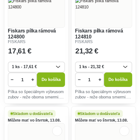
Fiskars pílka rámová
Fiskars pílka rámová
124800
124810
FISKARS
FISKARS
17
,61 €
21
,32 €
−
+
−
+
Do košíka
Do košíka
Pílka so špeciálnym výbrusom
Pílka so špeciálnym výbrusom
zubov - reže oboma smermi.
zubov - reže oboma smermi.
Ideálna na rezanie kmeňov a
Ideálna na rezanie kmeňov a
silných konárov s priemerom
silných konárov.
10 - 20 cm.
Skladom u dodávateľa
Skladom u dodávateľa
Môžete mať vo štvrtok, 13.08.
Môžete mať vo štvrtok, 13.08.