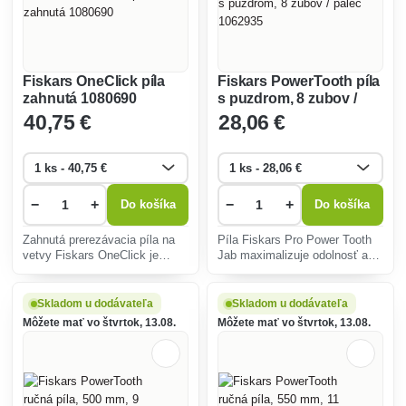
Fiskars OneClick píla
Fiskars PowerTooth píla
zahnutá 1080690
s puzdrom, 8 zubov /
palec 1062935
40
,75 €
28
,06 €
−
+
−
+
Do košíka
Do košíka
Zahnutá prerezávacia píla na
Píla Fiskars Pro Power Tooth
vetvy Fiskars OneClick je
Jab maximalizuje odolnosť a
určená pre rýchly rez
bezpečnosť vďaka priloženému
čerstvých vetiev do 20cm.
odolnému a robustnému
plášťu.
Skladom u dodávateľa
Skladom u dodávateľa
Môžete mať vo štvrtok, 13.08.
Môžete mať vo štvrtok, 13.08.