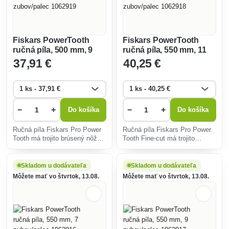
Fiskars PowerTooth
Fiskars PowerTooth
ručná píla, 500 mm, 9
ručná píla, 550 mm, 11
zubov/palec 1062919
zubov/palec 1062918
37
,91 €
40
,25 €
−
+
−
+
Do košíka
Do košíka
Ručná píla Fiskars Pro Power
Ručná píla Fiskars Pro Power
Tooth má trojito brúsený nôž
Tooth Fine-cut má trojito
pre rýchlejšie a výkonnejšie
brúsený nôž pre rýchlejšie a
rezy.
výkonnejšie rezy.
Skladom u dodávateľa
Skladom u dodávateľa
Môžete mať vo štvrtok, 13.08.
Môžete mať vo štvrtok, 13.08.