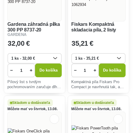
Gardena záhradná pílka
Fiskars Kompaktná
300 PP 8737-20
skladacia píla, 2 listy
GARDENA
1062934
32
,00 €
35
,21 €
−
+
−
+
Do košíka
Do košíka
Pílový list s tvrdým
Kompaktná píla Fiskars Pro
pochromovaním zaručuje dlhú
Compact je navrhnutá tak, aby
životnosť bez výskytu hrdze.
zvyšovala produktivitu na
stavenisku jednoduchým
uložením na opasok.
Skladom u dodávateľa
Skladom u dodávateľa
Môžete mať vo štvrtok, 13.08.
Môžete mať vo štvrtok, 13.08.