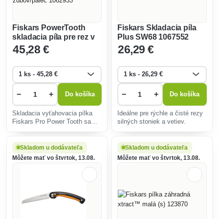
Fiskars PowerTooth
Fiskars Skladacia píla
skladacia píla pre rez v
Plus SW68 1067552
ťahu, 250 mm, 13
45
,28 €
26
,29 €
zubov/palec 1062933
−
+
−
+
Do košíka
Do košíka
Skladacia vyťahovacia pílka
Ideálne pre rýchle a čisté rezy
Fiskars Pro Power Tooth sa
silných stoniek a vetiev.
skladá a zaisťuje pre
vynikajúcu ochranu a
bezpečnosť čepele.
Skladom u dodávateľa
Skladom u dodávateľa
Môžete mať vo štvrtok, 13.08.
Môžete mať vo štvrtok, 13.08.