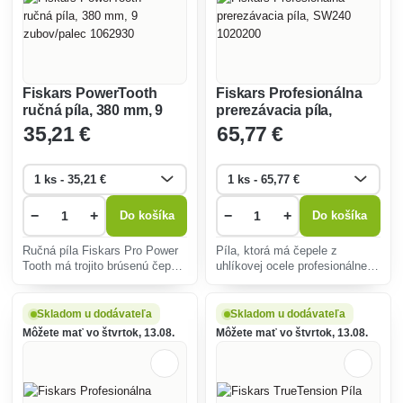
Fiskars PowerTooth
Fiskars Profesionálna
ručná píla, 380 mm, 9
prerezávacia píla,
zubov/palec 1062930
SW240 1020200
35
,21 €
65
,77 €
−
+
−
+
Do košíka
Do košíka
Ručná píla Fiskars Pro Power
Píla, ktorá má čepele z
Tooth má trojito brúsenú čepeľ
uhlíkovej ocele profesionálnej
pre rýchlejšie a výkonnejšie
kvality.
rezy.
Skladom u dodávateľa
Skladom u dodávateľa
Môžete mať vo štvrtok, 13.08.
Môžete mať vo štvrtok, 13.08.