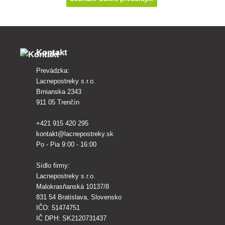
Kontakt
Prevádzka:
Lacnepostreky s.r.o.
Brnianska 2343
911 05 Trenčín
+421 915 420 295
kontakt@lacnepostreky.sk
Po - Pia 9:00 - 16:00
Sídlo firmy:
Lacnepostreky s.r.o.
Malokrasňanská 10137/8
831 54 Bratislava, Slovensko
IČO: 51474751
IČ DPH: SK2120731437