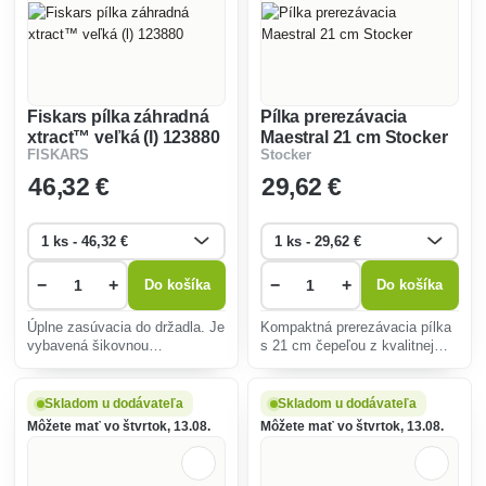
Fiskars pílka záhradná
Pílka prerezávacia
xtract™ veľká (l) 123880
Maestral 21 cm Stocker
FISKARS
Stocker
46
,32 €
29
,62 €
−
+
−
+
Do košíka
Do košíka
Úplne zasúvacia do držadla. Je
Kompaktná prerezávacia pílka
vybavená šikovnou
s 21 cm čepeľou z kvalitnej
karabínkou. Pílka sa ľahko a
ocele pre jednoduché a presné
pohodlne drží v ruke. Jej list s
rezy. Ideálna na úpravu
perfektne vybrúseným tvarom
stromov, kríkov a živých
Skladom u dodávateľa
Skladom u dodávateľa
zubov umožňuje účinný rez
plotov. Ergonomická rukoväť
Môžete mať vo štvrtok, 13.08.
Môžete mať vo štvrtok, 13.08.
ťahom s nepatrnou
zabezpečuje pohodlie