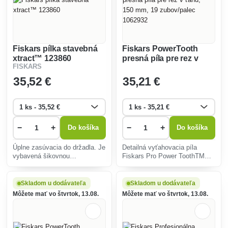
Fiskars pílka stavebná
Fiskars PowerTooth
xtract™ 123860
presná píla pre rez v
FISKARS
ťahu, 150 mm, 19
zubov/palec 1062932
35
,52 €
35
,21 €
−
+
−
+
Do košíka
Do košíka
Úplne zasúvacia do držadla. Je
Detailná vyťahovacia píla
vybavená šikovnou
Fiskars Pro Power ToothTM
karabínkou. Pílka sa ľahko a
Folding sa skladá a zaisťuje
pohodlne drží v ruke. Jej list s
pre vynikajúcu ohcranu čepele
perfektne vybrúseným tvarom
bez toho, aby bol obetovaný
Skladom u dodávateľa
Skladom u dodávateľa
zubov umožňuje účinný rez
výkon.
Môžete mať vo štvrtok, 13.08.
Môžete mať vo štvrtok, 13.08.
ťahom s nepatrnou