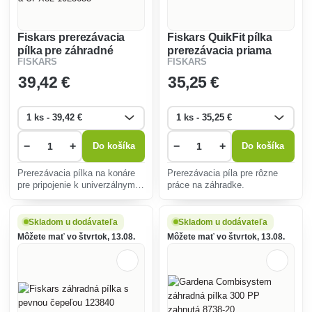
Fiskars prerezávacia
Fiskars QuikFit pílka
pílka pre záhradné
prerezávacia priama
FISKARS
FISKARS
univerzálne nožnice
1000692
UPX86 a UPX82
39
,42 €
35
,25 €
1023633
−
+
−
+
Do košíka
Do košíka
Prerezávacia pílka na konáre
Prerezávacia píla pre rôzne
pre pripojenie k univerzálnym
práce na záhradke.
záhradným nožniciam Fiskars
bez použitia náradia.
Skladom u dodávateľa
Skladom u dodávateľa
Môžete mať vo štvrtok, 13.08.
Môžete mať vo štvrtok, 13.08.