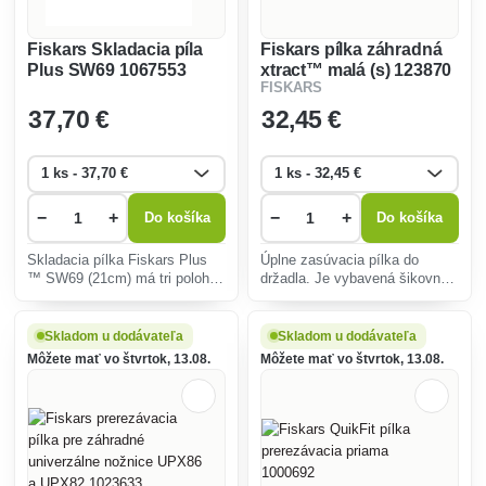
Fiskars Skladacia píla
Fiskars pílka záhradná
Plus SW69 1067553
xtract™ malá (s) 123870
FISKARS
37
,70 €
32
,45 €
−
+
−
+
Do košíka
Do košíka
Skladacia pílka Fiskars Plus
Úplne zasúvacia pílka do
™ SW69 (21cm) má tri polohy
držadla. Je vybavená šikovnou
rezu s aretáciou čepele a
karabínkou. Pílka sa ľahko a
umožňuje pristupovať ku
pohodlne drží v ruke. Jej list s
každému rezu z toho
perfektne vybrúseným tvarom
Skladom u dodávateľa
Skladom u dodávateľa
najlepšieho uhla. Ideálne pre
zubov umožňuje účinný rez
Môžete mať vo štvrtok, 13.08.
Môžete mať vo štvrtok, 13.08.
rýchle a čisté rezy silnýc
ťahom s ne