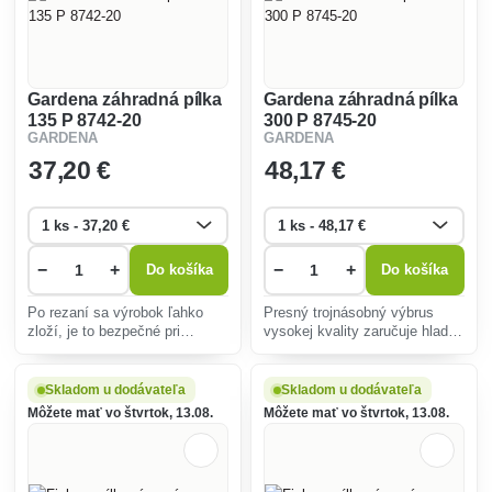
Gardena záhradná pílka
Gardena záhradná pílka
135 P 8742-20
300 P 8745-20
GARDENA
GARDENA
37
,20 €
48
,17 €
−
+
−
+
Do košíka
Do košíka
Po rezaní sa výrobok ľahko
Presný trojnásobný výbrus
zloží, je to bezpečné pri
vysokej kvality zaručuje hladký
prenášaní i skladovaní.
a čistý rez.
Skladom u dodávateľa
Skladom u dodávateľa
Môžete mať vo štvrtok, 13.08.
Môžete mať vo štvrtok, 13.08.