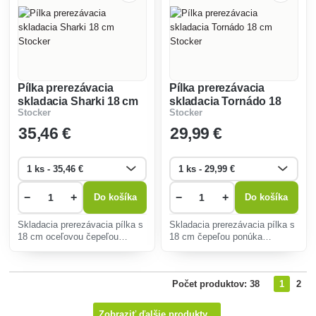
Pílka prerezávacia
Pílka prerezávacia
skladacia Sharki 18 cm
skladacia Tornádo 18
Stocker
Stocker
Stocker
cm Stocker
35
,46 €
29
,99 €
−
+
−
+
Do košíka
Do košíka
Skladacia prerezávacia pílka s
Skladacia prerezávacia pílka s
18 cm oceľovou čepeľou
18 cm čepeľou ponúka
poskytuje efektívne a presné
precízne rezy konárov.
rezanie. Ergonomická rukoväť
Ergonomická rukoväť
zaručuje pohodlné používanie
zabezpečuje pohodlie, zatiaľ
Počet produktov: 38
1
2
a kompaktný dizajn uľahčuje
čo kvalitný materiál zaručuje
prenášanie.
odolnosť a dlhú životnosť.
Zobraziť ďalšie produkty...