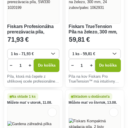
Fiskars Profesionálna
Fiskars TrueTension
prerezávacia píla,
Píla na železo, 300 mm,
SW330 1020199
24 zubov/palec 1062931
71
,93 €
59
,81 €
−
+
−
+
Do košíka
Do košíka
Píla, ktorá má čepele z
Píla na kov Fiskars Pro
uhlíkovej ocele profesionálnej
TrueTension™ má intuitívny
kvality.
mechanizmus napínania, ktorý
„zacvakne“, keď je dosiahnuté
optimálne napnutie.
Na sklade 1 ks
Skladom u dodávateľa
Môžete mať v utorok, 11.08.
Môžete mať vo štvrtok, 13.08.