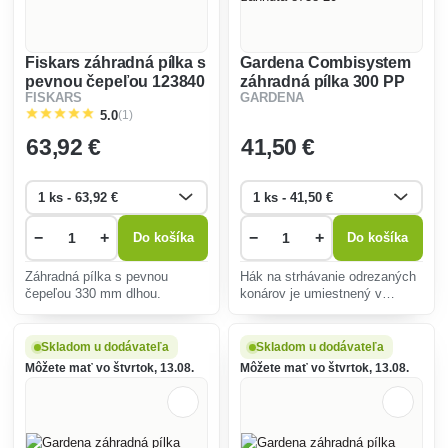
Fiskars záhradná pílka s
Gardena Combisystem
pevnou čepeľou 123840
záhradná pílka 300 PP
FISKARS
GARDENA
zahnutá 8738-20
(1)
5.0
63
,92 €
41
,50 €
−
+
−
+
Do košíka
Do košíka
Záhradná pílka s pevnou
Hák na strhávanie odrezaných
čepeľou 330 mm dlhou.
konárov je umiestnený v
prednej časti pílového listu a
uľahčuje ich sťahovanie do
dostupnej vzdialenosti.
Skladom u dodávateľa
Skladom u dodávateľa
Môžete mať vo štvrtok, 13.08.
Môžete mať vo štvrtok, 13.08.