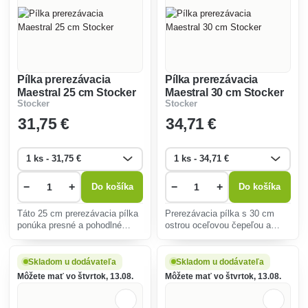
Pílka prerezávacia
Pílka prerezávacia
Maestral 25 cm Stocker
Maestral 30 cm Stocker
Stocker
Stocker
31
,75 €
34
,71 €
−
+
−
+
Do košíka
Do košíka
Táto 25 cm prerezávacia pílka
Prerezávacia pílka s 30 cm
ponúka presné a pohodlné
ostrou oceľovou čepeľou a
prerezávanie živých a suchých
ergonomickou rukoväťou je
vetiev. Ergonomická rukoväť
ideálnym nástrojom pre
minimalizuje únavu, ideálna na
precízne prerezávanie konárov
Skladom u dodávateľa
Skladom u dodávateľa
záhradnú údržbu.
a menších stromov s
Môžete mať vo štvrtok, 13.08.
Môžete mať vo štvrtok, 13.08.
minimálnym poškodením
dreva.