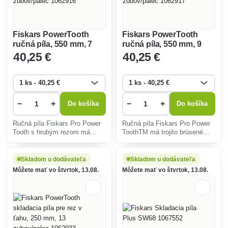
Fiskars PowerTooth
Fiskars PowerTooth
ručná píla, 550 mm, 7
ručná píla, 550 mm, 9
zubov/palec 1062916
zubov/palec 1062917
40
,25 €
40
,25 €
−
+
−
+
Do košíka
Do košíka
Ručná píla Fiskars Pro Power
Ručná píla Fiskars Pro Power
Tooth s hrubým rezom má
ToothTM má trojito brúsené
trojito brúsené ostrie pre
ostrie pre rýchlejšie a
rýchlejšie a výkonnejšie rezy.
výkonnejšie rezy.
Skladom u dodávateľa
Skladom u dodávateľa
Môžete mať vo štvrtok, 13.08.
Môžete mať vo štvrtok, 13.08.