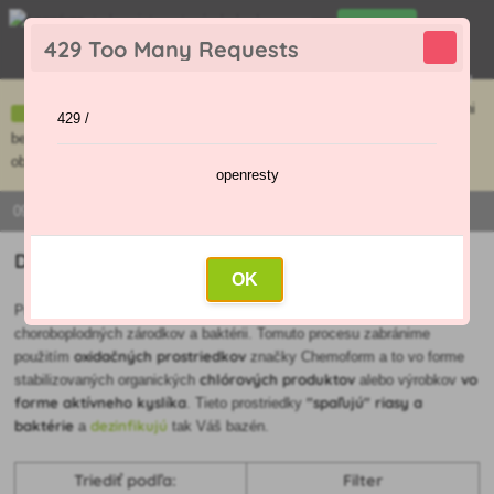
0
429 Too Many Requests
0
,00 €
Menu
Ceny uvedené na e-shope sa môžu líšiť od cien v kamennej predajni
429 /
bez objednávky. Tovar skladom pripravíme do 30 min na základe
objednávky. Predajňa je v sobotu zatvorená.
openresty
0915 / 420 295 | PO - PI 9:00 - 16:00
Dezinfekcia
OK
Pri teplotách vyšších ako 20 °C dochádza k rýchlejšiemu rozmnoženiu
choroboplodných zárodkov a baktérii. Tomuto procesu zabránime
oxidačných prostriedkov
použitím
značky Chemoform a to vo forme
chlórových produktov
vo
stabilizovaných organických
alebo výrobkov
forme aktívneho kyslíka
"spaľujú" riasy a
. Tieto prostriedky
baktérie
dezinfikujú
a
tak Váš bazén.
Triediť podľa:
Filter