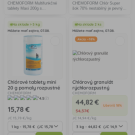
CHEMOFORM Multifunkčné
CHEMOFORM Chlór Super
tablety Maxi 200g s
šok 70% nestabilný je pevný
niekoľkonásobným účinkom
chlórový granulát s cca 68%
určené ku komfortnej údržbe
aktívneho chlóru.
bazénovej vody.
Na sklade > 5 kg
Na sklade 2 ks
Môžete mať zajtra, 07.08.
Môžete mať zajtra, 07.08.
Akcia −18%
Chlórové tablety mini
Chlórový granulát
20 g pomaly rozpustné
rýchlorozpustný
CHEMOFORM
CHEMOFORM
4.5
(2)
44
,82 €
Ušetríš 18%
15
,78 €
54
,37€
JC
15
,78 €/kg
JC
14
,94 €/kg