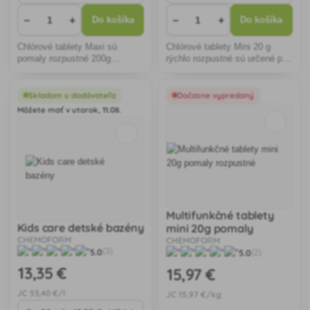
−
+
−
+
Do košíka
Do košíka
Chlórové tablety Maxi sú
Chlórové tablety Mini 20 g
pomaly rozpustné 200g
rýchlo rozpustné sú určené pre
chlórové tablety určené k
rýchlu dezinfekciu a šokové
dezinfekcii vody v bazénoch.
zachlórovanie.
Skladom u dodávateľa
Dočasne vypredaný
Môžete mať v utorok, 11.08.
Multifunkčné tablety
Kids care detské bazény
mini 20g pomaly
CHEMOFORM
rozpustné
CHEMOFORM
5.0
(3)
5.0
(2)
13
,35 €
15
,97 €
JC
53
,40 €/l
JC
15
,97 €/kg