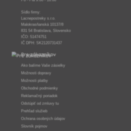
Sídlo firmy:
Lacnepostreky s.r.o.
Malokrasňanská 10137/8
831 54 Bratislava, Slovensko
IČO: 51474751
IČ DPH: SK2120731437
Pre zákazníkov
Ako balíme Vaše zásielky
Možnosti dopravy
Možnosti platby
Obchodné podmienky
Reklamačný poriadok
Odstúpiť od zmluvy tu
Prehľad služieb
Ochrana osobných údajov
Slovník pojmov