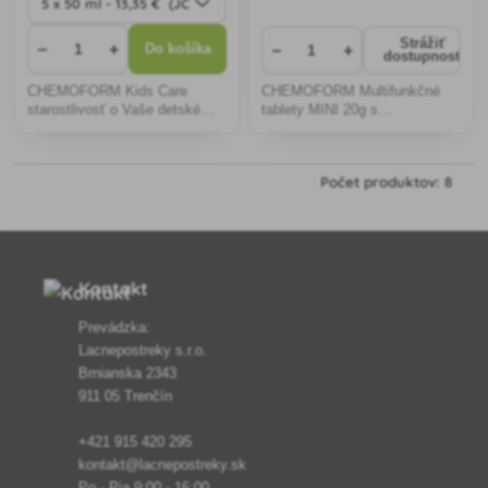
Strážiť
−
+
−
+
Do košíka
dostupnosť
CHEMOFORM Kids Care
CHEMOFORM Multifunkčné
starostlivosť o Vaše detské
tablety MINI 20g s
bazény.
niekoľkonásobným účinkom
určené ku komfortnej údržbe
bazénovej vody.
Počet produktov: 8
Kontakt
Prevádzka:
Lacnepostreky s.r.o.
Brnianska 2343
911 05 Trenčín
+421 915 420 295
kontakt@lacnepostreky.sk
Po - Pia 9:00 - 16:00