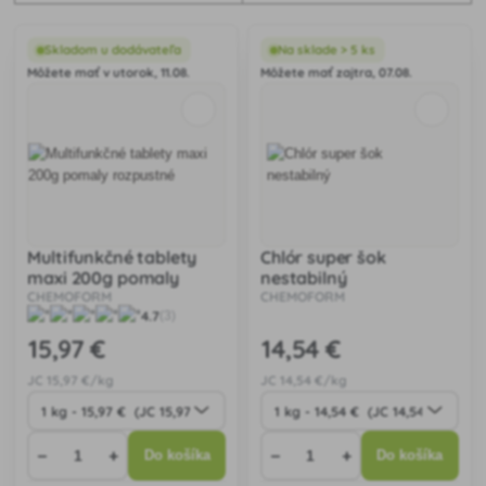
Skladom u dodávateľa
Na sklade > 5 ks
Môžete mať v utorok, 11.08.
Môžete mať zajtra, 07.08.
Multifunkčné tablety
Chlór super šok
maxi 200g pomaly
nestabilný
rozpustné
CHEMOFORM
CHEMOFORM
4.7
(3)
15
,97 €
14
,54 €
JC
15
,97 €/kg
JC
14
,54 €/kg
−
+
−
+
Do košíka
Do košíka