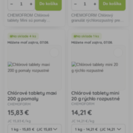
−
+
−
+
Do košíka
Do košíka
CHEMOFROM Chlórové
CHEMOFORM Chlórový
tablety Mini sú pomaly
granulát rýchlorozpustný pre
rozpustné 20g chlórové tablety
rýchlu dezinfekciu a šokové
určené k dezinfekcii vody v
zachlórovanie.
bazénoch.
Na sklade 4 ks
Na sklade 1 ks
Môžete mať zajtra, 07.08.
Môžete mať zajtra, 07.08.
Chlórové tablety maxi
Chlórové tablety mini
200 g pomaly
20 g rýchlo rozpustné
rozpustné
CHEMOFORM
CHEMOFORM
15
,83 €
14
,21 €
JC
15
,83 €/kg
JC
14
,21 €/kg