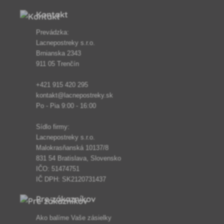
Kontakt
Prevádzka:
Lacnepostreky s.r.o.
Brnianska 2343
911 05 Trenčín
+421 915 420 295
kontakt@lacnepostreky.sk
Po - Pia 9:00 - 16:00
Sídlo firmy:
Lacnepostreky s.r.o.
Malokrasňanská 10137/8
831 54 Bratislava, Slovensko
IČO: 51474751
IČ DPH: SK2120731437
Pre zákazníkov
Ako balíme Vaše zásielky