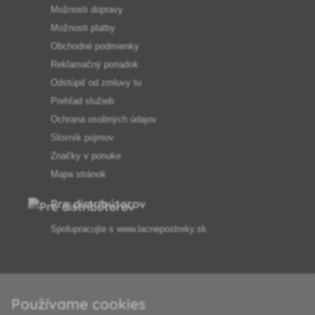
Možnosti dopravy
Možnosti platby
Obchodné podmienky
Reklamačný poriadok
Odstúpiť od zmluvy tu
Prehľad služieb
Ochrana osobných údajov
Slovník pojmov
Značky v ponuke
Mapa stránok
Pre distribútorov
Spolupracujte s
www.lacnepostreky.sk
Používame cookies
Vždy vám odborne poradíme