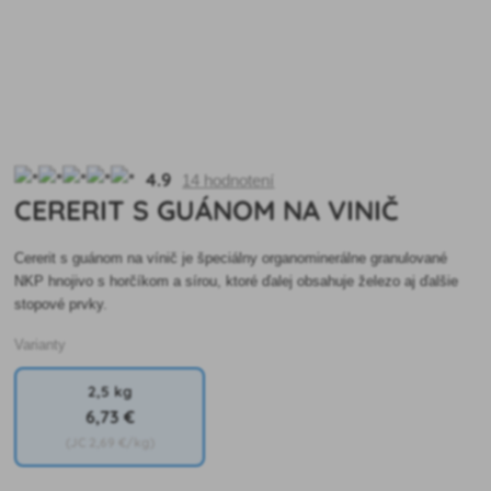
4.9
14 hodnotení
CERERIT S GUÁNOM NA VINIČ
Cererit s guánom na vínič je špeciálny organominerálne granulované
NKP hnojivo s horčíkom a sírou, ktoré ďalej obsahuje železo aj ďalšie
stopové prvky.
Varianty
2,5 kg
6
,73 €
(JC
2
,69 €/kg)