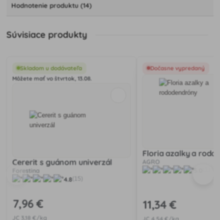
Hodnotenie produktu (14)
Súvisiace produkty
Skladom u dodávateľa
Dočasne vypredaný
Môžete mať vo štvrtok, 13.08.
Floria azalky a rod
Cererit s guánom univerzál
AGRO
Forestina
5.0
(1)
4.8
(15)
7
,96 €
11
,34 €
JC
3
,18 €/kg
JC
4
,54 €/kg