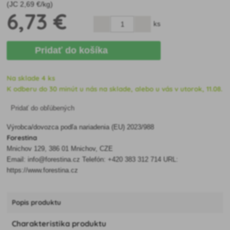
(JC
2
,69 €/kg)
6
,73 €
ks
Pridať do košíka
Na sklade 4 ks
K odberu do 30 minút u nás na sklade, alebo u vás v utorok, 11.08.
Pridať do obľúbených
Výrobca/dovozca podľa nariadenia (EU) 2023/988
Forestina
Mnichov 129, 386 01 Mnichov, CZE
Email: info@forestina.cz Telefón: +420 383 312 714 URL:
https://www.forestina.cz
Popis produktu
Charakteristika produktu