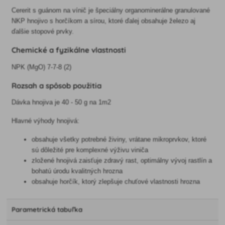
Cererit s guánom na vínič je špeciálny organominerálne granulované
NKP hnojivo s horčíkom a sírou, ktoré ďalej obsahuje železo aj
ďalšie stopové prvky.
Chemické a fyzikálne vlastnosti
NPK (MgO) 7-7-8 (2)
Rozsah a spôsob použitia
Dávka hnojiva je 40 - 50 g na 1m2
Hlavné výhody hnojivá:
obsahuje všetky potrebné živiny, vrátane mikroprvkov, ktoré
sú dôležité pre komplexné výživu viniča
zložené hnojivá zaisťuje zdravý rast, optimálny vývoj rastlín a
bohatú úrodu kvalitných hrozna
obsahuje horčík, ktorý zlepšuje chuťové vlastnosti hrozna
Parametrická tabuľka