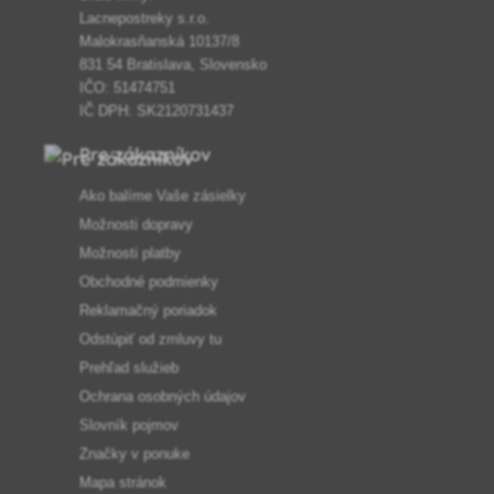
Lacnepostreky s.r.o.
Malokrasňanská 10137/8
831 54 Bratislava, Slovensko
IČO: 51474751
IČ DPH: SK2120731437
Pre zákazníkov
Ako balíme Vaše zásielky
Možnosti dopravy
Možnosti platby
Obchodné podmienky
Reklamačný poriadok
Odstúpiť od zmluvy tu
Prehľad služieb
Ochrana osobných údajov
Slovník pojmov
Značky v ponuke
Mapa stránok