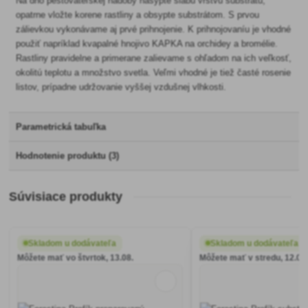
Na dno pestovateľskej nádoby nasypte slabú vrstvu substrátu,
opatrne vložte korene rastliny a obsypte substrátom. S prvou
zálievkou vykonávame aj prvé prihnojenie. K prihnojovaníu je vhodné
použiť napríklad kvapalné hnojivo KAPKA na orchidey a bromélie.
Rastliny pravidelne a primerane zalievame s ohľadom na ich veľkosť,
okolitú teplotu a množstvo svetla. Veľmi vhodné je tiež časté rosenie
listov, prípadne udržovanie vyššej vzdušnej vlhkosti.
Parametrická tabuľka
Hodnotenie produktu (3)
Súvisiace produkty
Skladom u dodávateľa
Skladom u dodávateľa
Môžete mať vo štvrtok, 13.08.
Môžete mať v stredu, 12.08