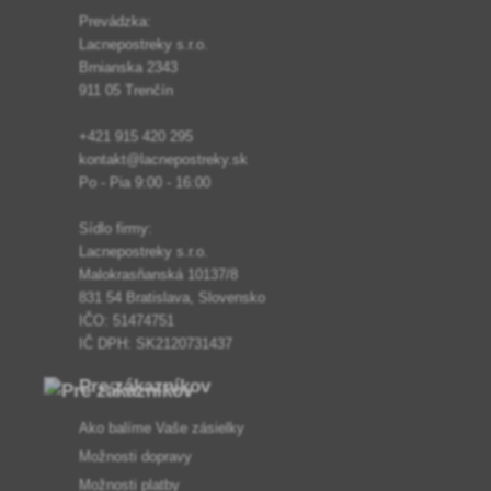
Prevádzka:
Lacnepostreky s.r.o.
Brnianska 2343
911 05 Trenčín
+421 915 420 295
kontakt@lacnepostreky.sk
Po - Pia 9:00 - 16:00
Sídlo firmy:
Lacnepostreky s.r.o.
Malokrasňanská 10137/8
831 54 Bratislava, Slovensko
IČO: 51474751
IČ DPH: SK2120731437
Pre zákazníkov
Ako balíme Vaše zásielky
Možnosti dopravy
Možnosti platby