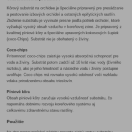
Kôrový substrát na orchidee je špeciálne pripravený pre presádzanie
a pestovanie izbových orchideí a ostatných epifytických rastlín.
Zloženie substrátu je vyvinuté presne podľa potrieb orchideí, ktoré
vyžadujú vysoký obsah vzduchu v koreňovej zóne. Je pripravený z
kvalitnej píniové kôry a špeciálne upravených kokosových šupiek
(coco-Chips). Substrát nie je obohatený o živiny.
Coco-chips
Prítomnosť coco-chips zaisťuje vysokú absorpčnú schopnosť pre
vodu a živiny. Substrát potom zadrží až 10 krát viac vody (živného
roztoku), ako je jeho hmotnosť a následne vodu i živiny postupne
uvoľňuje. Coco-chips má rovnako vysokú odolnosť voči rozkladu
vďaka prirodzenému obsahu trieslovín.
Píniové kôra
Obsah píniové kôry zaručuje vysokú vzdušnosť substrátu, čo
napomáha dobrému rozvoju koreňového systému aj
celkovému zdravotnému stavu rastliny.
Použitie