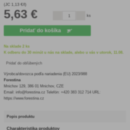
(JC
1
,13 €/l)
5
,63 €
ks
Pridať do košíka
Na sklade 2 ks
K odberu do 30 minút u nás na sklade, alebo u vás v utorok, 11.08.
Pridať do obľúbených
Výrobca/dovozca podľa nariadenia (EU) 2023/988
Forestina
Mnichov 129, 386 01 Mnichov, CZE
Email: info@forestina.cz Telefón: +420 383 312 714 URL:
https://www.forestina.cz
Popis produktu
Charakteristika produktov