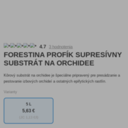
4.7
3 hodnotenia
FORESTINA PROFÍK SUPRESÍVNY
SUBSTRÁT NA ORCHIDEE
Kôrový substrát na orchidee je špeciálne pripravený pre presádzanie a
pestovanie izbových orchideí a ostatných epifytických rastlín.
Varianty
5 L
5
,63 €
(JC
1
,13 €/l)