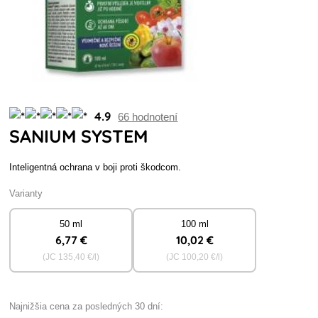
4.9
66 hodnotení
SANIUM SYSTEM
Inteligentná ochrana v boji proti škodcom.
Varianty
50 ml
100 ml
6
,77 €
10
,02 €
(JC
135
,40 €/l)
(JC
100
,20 €/l)
Najnižšia cena za posledných 30 dní: