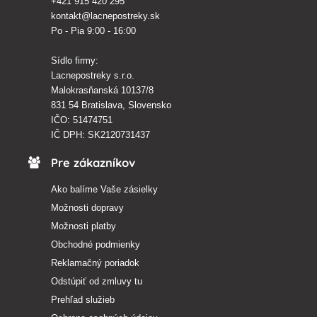
+421 915 420 295
kontakt@lacnepostreky.sk
Po - Pia 9:00 - 16:00
Sídlo firmy:
Lacnepostreky s.r.o.
Malokrasňanská 10137/8
831 54 Bratislava, Slovensko
IČO: 51474751
IČ DPH: SK2120731437
Pre zákazníkov
Ako balíme Vaše zásielky
Možnosti dopravy
Možnosti platby
Obchodné podmienky
Reklamačný poriadok
Odstúpiť od zmluvy tu
Prehľad služieb