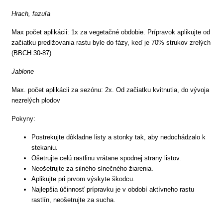
Hrach, fazuľa
Max počet aplikácii: 1x za vegetačné obdobie. Prípravok aplikujte od
začiatku predlžovania rastu byle do fázy, keď je 70% strukov zrelých
(BBCH 30-87)
Jablone
Max. počet aplikácii za sezónu: 2x. Od začiatku kvitnutia, do vývoja
nezrelých plodov
Pokyny:
Postrekujte dôkladne listy a stonky tak, aby nedochádzalo k
stekaniu.
Ošetrujte celú rastlinu vrátane spodnej strany listov.
Neošetrujte za silného slnečného žiarenia.
Aplikujte pri prvom výskyte škodcu.
Najlepšia účinnosť prípravku je v období aktívneho rastu
rastlín, neošetrujte za sucha.