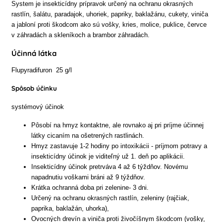
System je insekticídny prípravok určený na ochranu okrasných
rastlín, šalátu, paradajok, uhoriek, papriky, baklažánu, cukety, viniča
a jabloní proti škodcom ako sú vošky, kries, molice, puklice, červce
v záhradách a skleníkoch a brambor záhradách.
Účinná látka
Flupyradifuron 25 g/l
Spôsob účinku
systémový účinok
Pôsobí na hmyz kontaktne, ale rovnako aj pri príjme účinnej
látky cicaním na ošetrených rastlinách.
Hmyz zastavuje 1-2 hodiny po intoxikácii - príjmom potravy a
insekticídny účinok je viditeľný už 1. deň po aplikácii.
Insekticídny účinok pretrváva 4 až 6 týždňov. Novému
napadnutiu voškami bráni až 9 týždňov.
Krátka ochranná doba pri zelenine- 3 dni.
Určený na ochranu okrasných rastlín, zeleniny (rajčiak,
paprika, baklažán, uhorka),
Ovocných drevín a viniča proti živočíšnym škodcom (vošky,