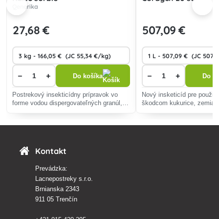
Qenerika
27
,68 €
507
,09 €
−
+
−
+
Do košíka
Do ko
Postrekový insekticídny prípravok vo
Nový insketicíd pre použitie
forme vodou dispergovateľných granúl,
škodcom kukurice, zemiako
určený na ochranu obilnín, repy cukrovej,
viniča proti žravým škodc
repy kŕmnej a repky proti cicavému a
žravému hmyzu.
Kontakt
Prevádzka:
Lacnepostreky s.r.o.
Brnianska 2343
911 05 Trenčín