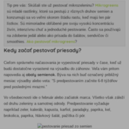
Mikrogreens
Tip pre vás: Skúšali ste už pestovať mikrozeleninu?
sú mladé rastlinky, ktoré sa pestujú z rôznych druhov semien a
konzumujú sa vo veľmi skorom štádiu rastu, keď majú len pár
lístkov. Sú mimoriadne obľúbené pre svoju vysokú koncentráciu
živín, intenzívnu chuť a jednoduché pestovanie. Často sa používajú
na zdobenie jedál alebo ako prísada do šalátov, sendvičov či
Ako pestovať mikrogreens
smoothies.
?
Kedy začať pestovať priesady?
Cieľom správneho načasovania je vypestovať priesady v čase, keď už
budú dostatočne vyrastené na výsadbu do záhonov. Veľa vám pritom
obaly semienok.
napovedia aj
Býva na nich buď označený približný
mesiac výsadby alebo veta: “S predpestovaním začnite 6-8 týždňov
pred poslednými mrazmi.”
Vo všeobecnosti ide o február alebo začiatok marca. Všetko však záleží
od druhu zeleniny a samotnej odrody. Predpestovanie vyžaduje
napríklad zeler, kaleráb, kapusta, karfiol, paradajky, paprika, kel,
brokolica, paprika, hlávkový šalát, pažítka či pór.