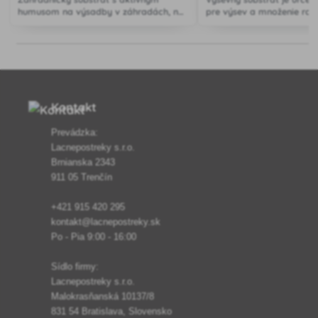
humusom na výsadby v záhradách, na
pre výsev a množenie rast
pestovanie kvetín a zeleniny v
upravenou pH reakciou a 
záhonoch a v skleníkoch.
Kontakt
Prevádzka:
Lacnepostreky s.r.o.
Brnianska 2343
911 05 Trenčín
+421 915 420 295
kontakt@lacnepostreky.sk
Po - Pia 9:00 - 16:00
Sídlo firmy:
Lacnepostreky s.r.o.
Malokrasňanská 10137/8
831 54 Bratislava, Slovensko