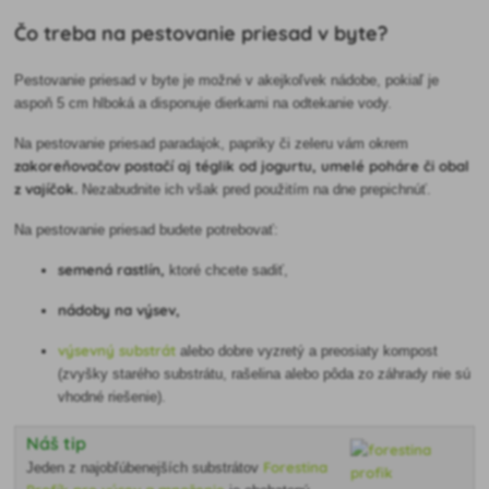
Čo treba na pestovanie priesad v byte?
Pestovanie priesad v byte je možné v akejkoľvek nádobe, pokiaľ je
aspoň 5 cm hlboká a disponuje dierkami na odtekanie vody.
Na pestovanie priesad paradajok, papriky či zeleru vám okrem
zakoreňovačov postačí aj téglik od jogurtu, umelé poháre či obal
z vajíčok.
Nezabudnite ich však pred použitím na dne prepichnúť.
Na pestovanie priesad budete potrebovať:
semená rastlín,
ktoré chcete sadiť,
nádoby na výsev
,
výsevný substrát
alebo dobre vyzretý a preosiaty kompost
(zvyšky starého substrátu, rašelina alebo pôda zo záhrady nie sú
vhodné riešenie).
Náš tip
Forestina
Jeden z najobľúbenejších substrátov