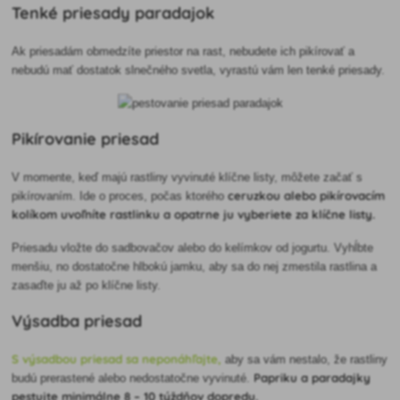
Tenké priesady paradajok
Ak priesadám obmedzíte priestor na rast, nebudete ich pikírovať a
nebudú mať dostatok slnečného svetla, vyrastú vám len tenké priesady.
Pikírovanie priesad
V momente, keď majú rastliny vyvinuté klíčne listy, môžete začať s
ceruzkou alebo pikírovacím
pikírovaním. Ide o proces, počas ktorého
kolíkom uvoľníte rastlinku a opatrne ju vyberiete za klíčne listy.
Priesadu vložte do sadbovačov alebo do kelímkov od jogurtu. Vyhĺbte
menšiu, no dostatočne hlbokú jamku, aby sa do nej zmestila rastlina a
zasaďte ju až po klíčne listy.
Výsadba priesad
S výsadbou priesad sa neponáhľajte,
aby sa vám nestalo, že rastliny
Papriku a paradajky
budú prerastené alebo nedostatočne vyvinuté.
pestujte minimálne 8
–
10 týždňov dopredu.