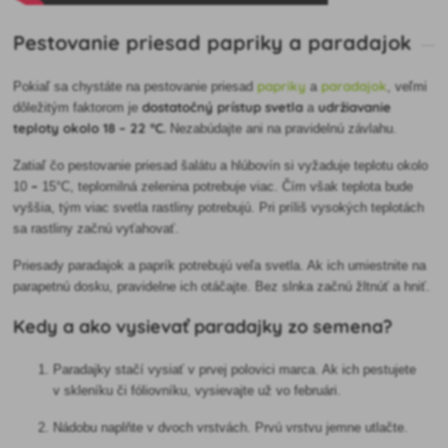
Pestovanie priesad papriky a paradajok
papriky
paradajok
Pokiaľ sa chystáte na pestovanie priesad
a
, veľmi
dostatočný prístup svetla
udržiavanie
dôležitým faktorom je
a
teploty okolo 18 – 22 °C.
Nezabúdajte ani na pravidelnú závlahu.
Zatiaľ čo pestovanie priesad šalátu a hlúbovín si vyžaduje teplotu okolo
–
10
15°C, teplomilná zelenina potrebuje viac. Čím však teplota bude
vyššia, tým viac svetla rastliny potrebujú. Pri príliš vysokých teplotách
sa rastliny začnú vyťahovať.
Priesady paradajok a paprík potrebujú veľa svetla. Ak ich umiestnite na
parapetnú dosku, pravidelne ich otáčajte. Bez slnka začnú žltnúť a hniť.
Kedy a ako vysievať paradajky zo semena?
Paradajky stačí vysiať v prvej polovici marca. Ak ich pestujete
v skleníku či fóliovníku, vysievajte už vo februári.
Nádobu naplňte v dvoch vrstvách. Prvú vrstvu jemne utlačte.