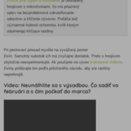
Profík pre výsev a množenie
je obohatený
hnojivom s mikroživinami, čo má priaznivý
vplyv na bezproblémové zakoreňovanie
odrezkov a klíčenie výsevov. Potláča tiež
významné hubové ochorenia, kvôli ktorým
odumierajú klíčiace rastliny.
Pri pestovaní priesad myslite na vyvážený pomer
živín. Samotný substrát ich má zvyčajne dostatok. Preto s hnojivom
kokosové vlákno,
zbytočne neexperimentujte. Ak použijete na výsev
živiny pridávajte len podľa priloženého návodu, aby ste rastliny
neprehnojili.
Video: Neunálhlite sa s výsadbou. Čo sadiť vo
februári a s čím počkať do marca?