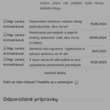
možno práve váš problém bude témou
ďalšieho blogu.
Pestovanie melónov nebolo nikdy
13.08.2024
jednoduchšie. Ako na to?
Pestovanie paradajok a paprík:
známy zeleninár radí, ako na to
09.05.2024
(+video)
Semená microgreens: Vypestujte si
26.11.2021
zdravú zeleninu za 14 dní
9 tipov od profi záhradkárov pre
19.05.2020
vylepšenie pestovania paradajok
Načítať ďalšie
Páčil sa Vám článok? Podeľte sa s ostatnými
Odporúčané prípravky