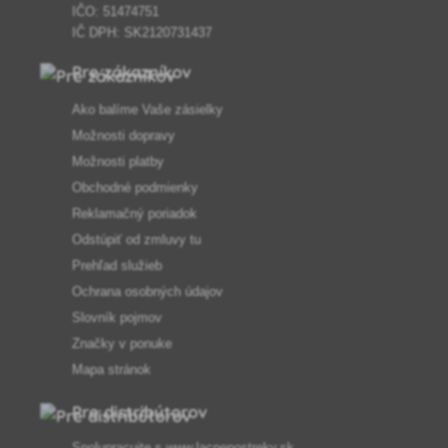
IČO: 51474751
IČ DPH: SK2120731437
Pre zákazníkov
Ako balíme Vaše zásielky
Možnosti dopravy
Možnosti platby
Obchodné podmienky
Reklamačný poriadok
Odstúpiť od zmluvy tu
Prehľad služieb
Ochrana osobných údajov
Slovník pojmov
Značky v ponuke
Mapa stránok
Pre distribútorov
Spolupracujte s
www.lacnepostreky.sk