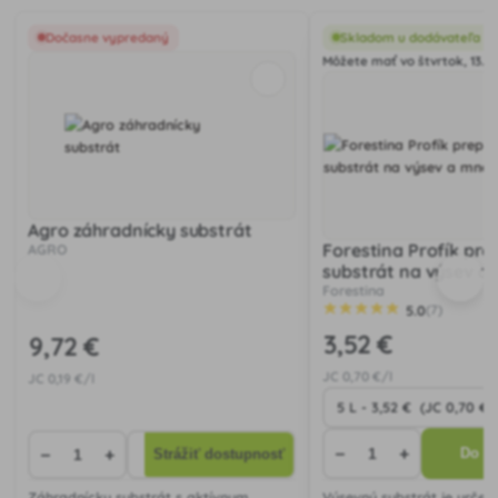
Dočasne vypredaný
Skladom u dodávateľa
Môžete mať vo štvrtok, 13.08
Agro záhradnícky substrát
Forestina Profík pr
AGRO
substrát na výsev a
Forestina
5.0
(7)
3
,52 €
9
,72 €
JC
0
,70 €/l
JC
0
,19 €/l
−
+
−
+
Do ko
Strážiť dostupnosť
Záhradnícky substrát s aktívnym
Výsevný substrát je určen