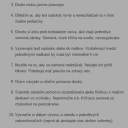
Druhú vrstvu jemne preosejte.
Dôležité je, aby bol substrát rovný a nenachádzali sa v ňom
žiadne preliačiny.
Overte si ešte pred rozbalením osiva, aké majú jednotlivé
semená nároky. Semená, ktoré klíčia na svetle, nezasypávajte.
Vysievajte buď naširoko alebo do riadkov. Vzdialenosť medzi
jednotlivými riadkami by mala byť minimálne 5 cm.
Myslite na to, aby sa semená nedotýkali. Nesejte ich príliš
hlboko. Potrebujú mať priestor na zdravý rast.
Osivo zasypte a utlačte pomocou dosky.
Substrát zavlažte pomocou rozprašovača alebo fľaškou s malými
dierkami vo vrchnáku. Nepremočte ich. Klíčiace semená sú
chúlostivé na premokrenie.
Vyznačte si dátum výsevu a odrodu v jednotlivých
zakoreňovačoch (najmä ak pestujete viac druhov zeleniny).