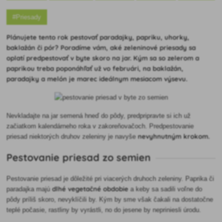
#Priesady
Plánujete tento rok pestovať paradajky, papriku, uhorky,
baklažán či pór? Poradíme vám, aké zeleninové priesady sa
oplatí predpestovať v byte skoro na jar. Kým sa so zelerom a
paprikou treba poponáhľať už vo februári, na baklažán,
paradajky a melón je marec ideálnym mesiacom výsevu.
Nevkladajte na jar semená hneď do pôdy, predpripravte si ich už
začiatkom kalendárneho roka v zakoreňovačoch. Predpestovanie
nevyhnutným krokom.
priesad niektorých druhov zeleniny je navyše
Pestovanie priesad zo semien
Pestovanie priesad je dôležité pri viacerých druhoch zeleniny. Paprika či
dlhé vegetačné obdobie
paradajka majú
a keby sa sadili voľne do
pôdy príliš skoro, nevyklíčili by. Kým by sme však čakali na dostatočne
teplé počasie, rastliny by vyrástli, no do jesene by nepriniesli úrodu.