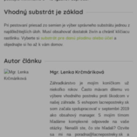
Vhodný substrát je základ
Pri pestovaní priesad zo semien je výber správneho substrátu jednou z
najdôležitejších úloh. Musí obsahovať dostatok živín a chrániť klíčiacu
substrát pre danú plodinu alebo účel
rastlinku. Vyberte si
a
objednajte si ho až k vám domov.
Autor článku
Mgr. Lenka Krčmáriková
Záhradkárstvo je mojím koníčkom už
niekoľko rokov. Často mávam dilemu vo
výbere vhodného postreku proti škodcom v
našej záhrade. S eshopom lacnepostreky.sk
som začala spolupracovať v septembri 2019
ako obsahový manager. S mojím tímom
hľadáme komplexné odpovede na vaše
otázky. Nenašli ste, čo ste hľadali? Ozvite
sa mi na poradna@lacnepostreky.sk a