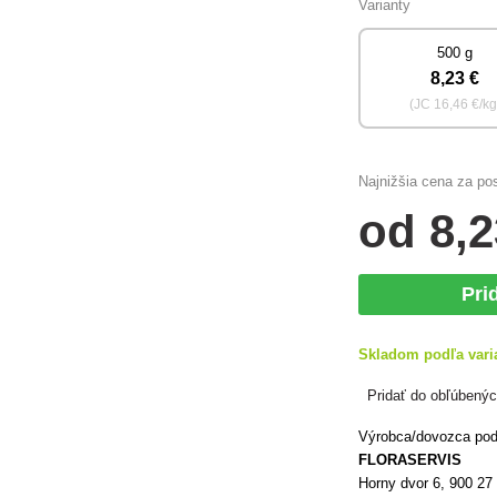
Varianty
500 g
8
,23 €
(JC
16
,46 €/kg
Najnižšia cena za po
od
8
,2
Pri
Skladom podľa vari
Pridať do obľúbený
Výrobca/dovozca podľ
FLORASERVIS
Horny dvor 6, 900 2