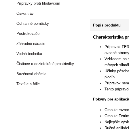
Prípravky proti hlodavcom
Osivá tráv
Ochranné pomôcky
Popis produktu
Postrekovače
Charakteristika p
Záhradné náradie
Prípravok FERR
ovocné stromy,
Vodná technika
Vzhľadom na s
Čistiace a dezinfekčné prostriedky
mŕtvych slimá
Účinky pôsobe
Bazénová chémia
plodín.
Prípravok nem
Textílie a fólie
Tento príprav
Pokyny pre aplikaci
Granule rovno
Granule Ferri
Najlepšie výs
Ručná aplikáci