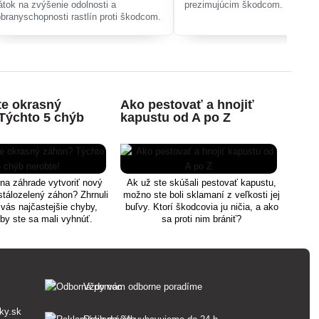
látok na zvýšenie odolnosti a
prezimujúcim škodcom.
obranyschopnosti rastlín proti škodcom.
te okrasný
Ako pestovať a hnojiť
Ako 
Týchto 5 chýb
kapustu od A po Z
záh
!
 na záhrade vytvoriť nový
Ak už ste skúšali pestovať kapustu,
Sli
 stálozelený záhon? Zhrnuli
možno ste boli sklamaní z veľkosti jej
pra
vás najčastejšie chyby,
buľvy. Ktorí škodcovia ju ničia, a ako
záh
by ste sa mali vyhnúť.
sa proti nim brániť?
tým
po
škodc
Vždy vám odborne poradíme
ky.sk