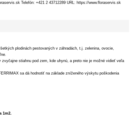
oraservis.sk Telefón: +421 2 43712289 URL: https://www.floraservis.sk
etkých plodinách pestovaných v záhradách, t.j. zelenina, ovocie,
ľne.
zvyčajne stiahnu pod zem, kde uhynú, a preto nie je možné vidieť veľa
u FERRIMAX sa dá hodnotiť na základe zníženého výskytu poškodenia
a 1m2.