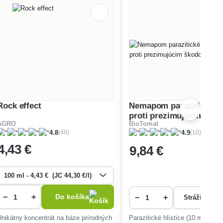
Rock effect
Nemapom parazitické hl
proti prezimujúcim šk
AGRO
BioTomal
(48)
(10)
4.8
4.9
4
,43 €
9
,84 €
−
+
Do košíka
−
+
Strážiť dos
Unikátny koncentrát na báze prírodných
Parazitické hlístice (10 milionov)