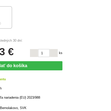
)
sledných 30 dní:
3 €
ks
dať do košíka
antu
ch
a nariadenia (EU) 2023/988
7 Bernolakovo, SVK