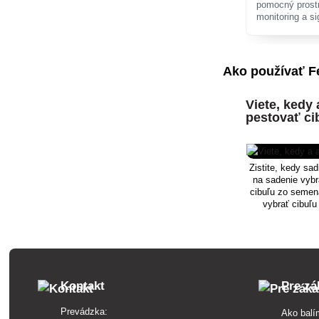
pomocný prostr
monitoring a s
škodlivého le
Ako používať F
Viete, kedy 
pestovať ci
Zistite, kedy sad
na sadenie vybr
cibuľu zo semen
vybrať cibuľu
správne
Kontakt
Pre zá
Prevádzka:
Ako balí