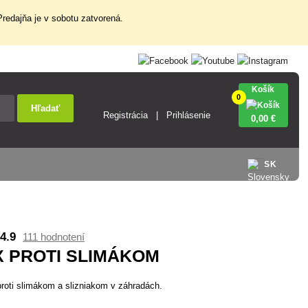
redajňa je v sobotu zatvorená.
Košík
0
Hľadať
Registrácia
Prihlásenie
0
,00 €
SK
4.9
111 hodnotení
 PROTI SLIMÁKOM
roti slimákom a slizniakom v záhradách.