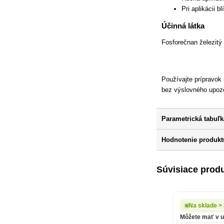
Pri aplikácii b
Účinná látka
Fosforečnan železitý 
Používajte prípravok
bez výslovného upozo
Parametrická tabuľk
Hodnotenie produktu
Súvisiace prod
Na sklade >
Môžete mať v ut