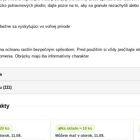
lízko potravinových plodín, dajte pozor na to, aby sa granule nezachytili alebo 
bežne sa vyskytujúci vo voľnej prírode
 na ochranu rastlín bezpečným spôsobom. Pred použitím si vždy prečítajte et
rnenia. Obrázky majú iba informatívny charakter.
a
 (111)
ukty
 20 ks
Na sklade > 10 ks
orok, 11.08.
Môžete mať v utorok, 11.08.