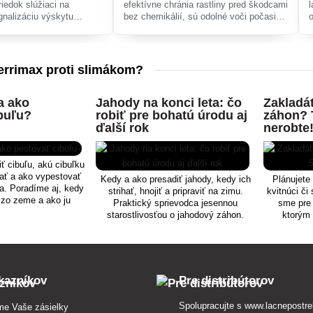
iedok slúžiaci na
efektívne chránia rastliny pred škodcami
ignalizáciu výskytu
bez chemikálií, sú odolné voči počasiu
zúceho hmyzu.
a ľahko sa inštalujú, ideálne pre záhrady
a sady.
errimax proti slimákom?
a ako
Jahody na konci leta: čo
Zakladá
buľu?
robiť pre bohatú úrodu aj
záhon? 
ďalší rok
nerobte
iť cibuľu, akú cibuľku
ať a ako vypestovať
Kedy a ako presadiť jahody, kedy ich
Plánujete
a. Poradíme aj, kedy
strihať, hnojiť a pripraviť na zimu.
kvitnúci či
 zo zeme a ako ju
Praktický sprievodca jesennou
sme pre 
 skladovať.
starostlivosťou o jahodový záhon.
ktorým 
kazníkov
Pre distribútorov
Spolupracujte s
www.lacnepostre
me Vaše zásielky