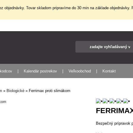
z objednávky. Tovar skladom pripravíme do 30 min na základe objednávky. P
škodcov
Kalendár postrekov
Veľkoobchod
Kontakt
om
»
Biologické
»
Ferrimax proti slimákom
FERRIMAX
Bezpečný prípravok p