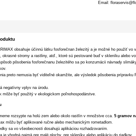
Email: floraservis@fl
roduktu
IMAX obsahuje účinnú látku fosforečnan železitý a je možné ho použiť vo vš
 okrasné stromy a rastliny, atď., ktoré sú pestované buď v skleníku alebo vo
pôsob pôsobenia fosforečnanu železitého sa po konzumácii návnady slimáky 
kov.
nia preto nemusia byť viditeľné okamžite, ale výsledok pôsobenia prípravk
á negatívny vplyv na úrodu.
ok môže byť použitý v ekologickom poľnohospodárstve.
u
merne rozsypte na holú zem alebo okolo rastlín v množstve cca.
5 gramov n
max môžu byť aplikované ručne alebo mechanickým rometadlom.
ledky sa vo všeobecnosti dosahujú aplikáciou rozhadzovaním.
a je vhodná najmä pre malé plochy, pre skleníky alebo aplikáciu do riadkov.