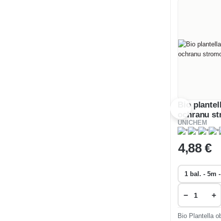
Bio plantel
ochranu s
UNICHEM
4
,88 €
−
+
Bio Plantella obojstranný lepiaci pás je