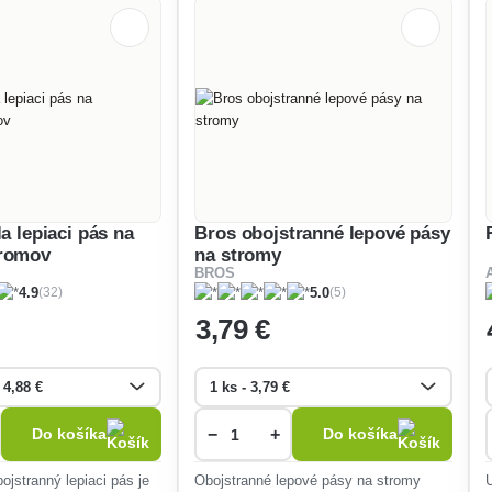
la lepiaci pás na
Bros obojstranné lepové pásy
tromov
na stromy
BROS
(32)
(5)
4.9
5.0
3
,79 €
−
+
Do košíka
Do košíka
Obojstranné lepové pásy na stromy