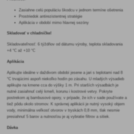
Zasiahne celú populáciu škodcu v jednom termíne ošetrenia
Prostriedok antirezistentnej stratégie
Aplikácia v období mimo hlavnej sezóny
Skladovať v chladničke!
Skladovateľnosť: 6 týždňov od dátumu výroby, teplota skladovania
+4 °C až +10 °C
Aplikácia
Aplikujte ideálne v daždivom období jesene a jari s teplotami nad 8
°C trvajúcimi aspoň niekoľko hodín po zásahu. U mladých výsadieb
aplikujte na kmene cca do výšky 1 m. Pri starších výsadbách je
nutné zasiahnuť celý kmeň, korunu i kostrové vetvy. Pokryte
postrekom aj bambusové opory, v prípade, že ich v sade používate a
tiež pôdu okolo stromov. K správnej aplikácii je nutný vysoký objem
vody, minimálna veľkosť otvorov v tryskách 0,8 mm, tlak nesmie
presiahnuť 5 barov a nutnosťou je aj vybratie filtrov a sitiek.
Dávka