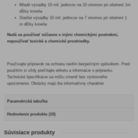
Mladé výsadby 10 mil. jedincov na 10 stromov pri ošetrení 1m
dĺžky kmeňa
Staršie výsadby 10 mil. jedincov na 7 stromov pri ošetrení 1
m dĺžky kmeňa
Nedá sa používať súčasne s inými chemickými postrekmi,
nepoužívať toxické a chemické prostriedky.
Používajte prípravok na ochranu rastlín bezpečným spôsobom. Pred
použitím si vždy prečítajte etiketu a informácie o prípravku.
Technické špecifikácie sa môžu zmeniť bez výslovného
upozornenia. Obrázky majú iba informatívny charakter.
Parametrická tabuľka
Hodnotenie produktu (10)
Súvisiace produkty