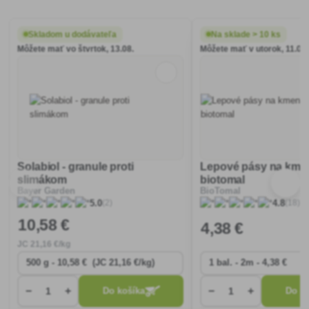
Skladom u dodávateľa
Na sklade > 10 ks
Môžete mať vo štvrtok, 13.08.
Môžete mať v utorok, 11.08.
Solabiol - granule proti
Lepové pásy na kme
slimákom
biotomal
Bayer Garden
BioTomal
(2)
(18)
5.0
4.8
10
,58 €
4
,38 €
JC
21
,16 €/kg
−
+
−
+
Do košíka
Do ko