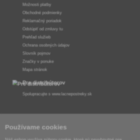
Možnosti platby
Obchodné podmienky
Reklamačný poriadok
Odstúpiť od zmluvy tu
Prehľad služieb
Ochrana osobných údajov
Slovník pojmov
Značky v ponuke
Mapa stránok
Pre distribútorov
Spolupracujte s
www.lacnepostreky.sk
Používame cookies
Vždy vám odborne poradíme
Náš eshop využíva súbory cookie, ktoré sú nevyhnutné pre