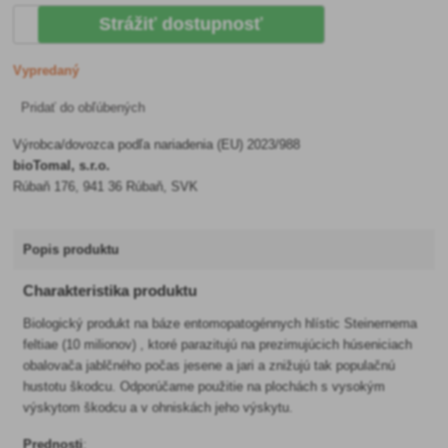
Strážiť dostupnosť
Vypredaný
Pridať do obľúbených
Výrobca/dovozca podľa nariadenia (EU) 2023/988
bioTomal, s.r.o.
Rúbaň 176, 941 36 Rúbaň, SVK
Popis produktu
Charakteristika produktu
Biologický produkt na báze entomopatogénnych hlístic Steinernema
feltiae (10 milionov) , ktoré parazitujú na prezimujúcich húseniciach
obalovača jablčného počas jesene a jari a znižujú tak populačnú
hustotu škodcu. Odporúčame použitie na plochách s vysokým
výskytom škodcu a v ohniskách jeho výskytu.
Prednosti
: