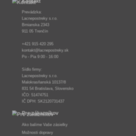
Kontakt
Prevádzka:
Lacnepostreky s.r.o.
Brnianska 2343
911 05 Trenčín
+421 915 420 295
kontakt@lacnepostreky.sk
Po - Pia 9:00 - 16:00
Sídlo firmy:
Lacnepostreky s.r.o.
Malokrasňanská 10137/8
831 54 Bratislava, Slovensko
IČO: 51474751
IČ DPH: SK2120731437
Pre zákazníkov
Ako balíme Vaše zásielky
Možnosti dopravy