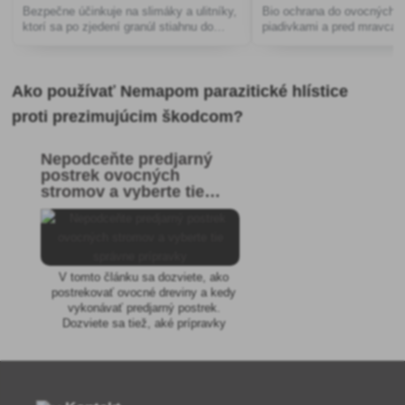
Bezpečne účinkuje na slimáky a ulitníky,
Bio ochrana do ovocných 
ktorí sa po zjedení granúl stiahnu do
piadivkami a pred mravcam
svojich podzemných úkrytov, kde uhynú.
Neškodný pre domácich miláčikov,
ježkov, vtákov ani iné užito�
Ako používať Nemapom parazitické hlístice
proti prezimujúcim škodcom?
Nepodceňte predjarný
postrek ovocných
stromov a vyberte tie
správne prípravky
V tomto článku sa dozviete, ako
postrekovať ovocné dreviny a kedy
vykonávať predjarný postrek.
Dozviete sa tiež, aké prípravky
používať.