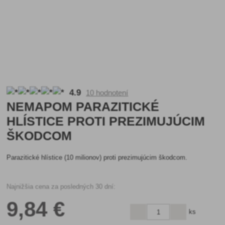
4.9
10 hodnotení
NEMAPOM PARAZITICKÉ
HLÍSTICE PROTI PREZIMUJÚCIM
ŠKODCOM
Parazitické hlístice (10 milionov) proti prezimujúcim škodcom.
Najnižšia cena za posledných 30 dní:
9
,84 €
ks