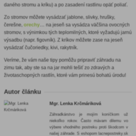
daného stromu a kríku) a po zasadení rastlinu opäť poliať.
Zo stromov
môžete vysádzať jablone, slivky, hrušky,
čerešne,
orechy
… na jeseň sa vysádza väčšina ovocných
stromov, s výnimkou tých teplomilných, ktoré vyžadujú jarnú
výsadbu (napr. figovník). Z kríkov môžete zase na jeseň
vysádzať čučoriedky, kivi, rakytník.
Veríme, že vám naše tipy pomôžu pripraviť záhradu na
zimu tak, aby ste sa na jar mohli tešiť zo zdravých a
životaschopných rastlín, ktoré vám prinesú bohatú úrodu!
Autor článku
Mgr. Lenka Krčmáriková
Záhradkárstvo je mojím koníčkom už
niekoľko rokov. Často mávam dilemu vo
výbere vhodného postreku proti škodcom v
našej záhrade. S eshopom lacnepostreky.sk