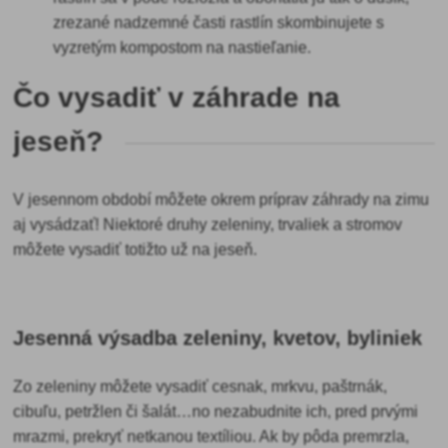
zrezané nadzemné časti rastlín skombinujete s
vyzretým kompostom na nastieľanie.
Čo vysadiť v záhrade na
jeseň?
V jesennom období môžete
okrem príprav záhrady na zimu
aj vysádzať! Niektoré druhy zeleniny, trvaliek a stromov
môžete vysadiť totižto už na jeseň.
Jesenná výsadba zeleniny, kvetov, byliniek
Zo
zeleniny môžete vysadiť cesnak, mrkvu, paštrnák,
cibuľu, petržlen či šalát…no nezabudnite ich, pred prvými
mrazmi, prekryť netkanou textíliou. Ak by pôda premrzla,