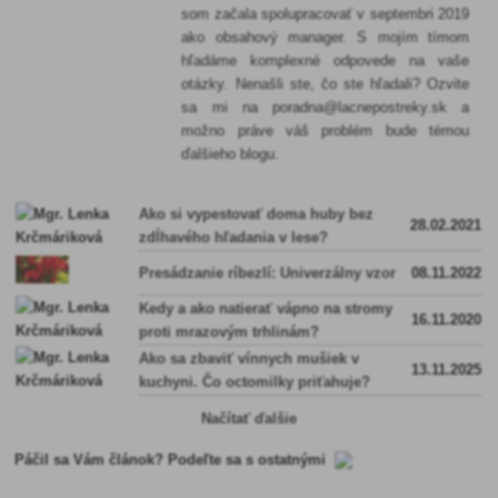
som začala spolupracovať v septembri 2019
ako obsahový manager. S mojím tímom
hľadáme komplexné odpovede na vaše
otázky. Nenašli ste, čo ste hľadali? Ozvite
sa mi na poradna@lacnepostreky.sk a
možno práve váš problém bude témou
ďalšieho blogu.
Ako si vypestovať doma huby bez
28.02.2021
zdĺhavého hľadania v lese?
Presádzanie ríbezlí: Univerzálny vzor
08.11.2022
Kedy a ako natierať vápno na stromy
16.11.2020
proti mrazovým trhlinám?
Ako sa zbaviť vínnych mušiek v
13.11.2025
kuchyni. Čo octomilky priťahuje?
Načítať ďalšie
Páčil sa Vám článok? Podeľte sa s ostatnými