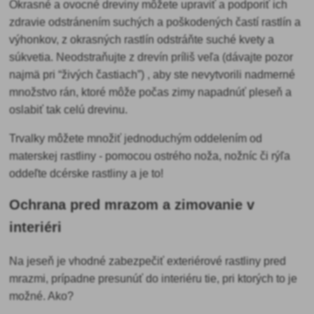
Okrasné a ovocné dreviny môžete upraviť a podporiť ich
zdravie
odstránením suchých a poškodených častí rastlín a
výhonkov, z okrasných rastlín odstráňte suché kvety a
súkvetia. Neodstraňujte z drevín príliš veľa (dávajte pozor
najmä pri “živých častiach”) , aby ste nevytvorili nadmerné
množstvo rán, ktoré môže počas zimy napadnúť pleseň a
oslabiť tak celú drevinu.
Trvalky môžete
množiť jednoduchým oddelením od
materskej rastliny - pomocou ostrého noža, nožníc či rýľa
oddeľte dcérske rastliny a je to!
Ochrana pred mrazom a zimovanie v
interiéri
Na jeseň je vhodné
zabezpečiť exteriérové rastliny pred
mrazmi, prípadne presunúť do interiéru tie, pri ktorých to je
možné. Ako?