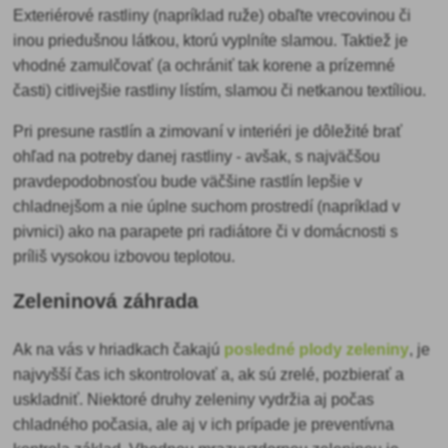
Exteriérové rastliny (napríklad ruže) obaľte vrecovinou či
inou priedušnou látkou, ktorú vyplníte slamou. Taktiež je
vhodné zamulčovať (a ochrániť tak korene a prízemné
časti) citlivejšie rastliny lístím, slamou či netkanou textíliou.
Pri presune rastlín a zimovaní v interiéri
je dôležité brať
ohľad na potreby danej rastliny - avšak, s najväčšou
pravdepodobnosťou bude väčšine rastlín lepšie v
chladnejšom a nie úplne suchom prostredí (napríklad v
pivnici) ako na parapete pri radiátore či v domácnosti s
príliš vysokou izbovou teplotou.
Zeleninová záhrada
Ak na vás v hriadkach čakajú
posledné plody zeleniny
, je
najvyšší čas ich skontrolovať a, ak sú zrelé, pozbierať a
uskladniť. Niektoré druhy zeleniny vydržia aj počas
chladného počasia, ale aj v ich prípade je preventívna