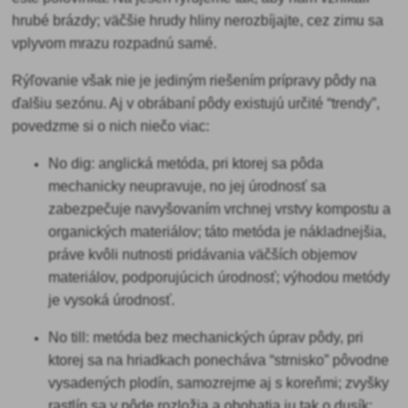
hrubé brázdy; väčšie hrudy hliny nerozbíjajte, cez zimu sa
vplyvom mrazu rozpadnú samé.
Rýľovanie však nie je jediným riešením
prípravy pôdy na
ďalšiu sezónu. Aj v obrábaní pôdy existujú určité “trendy”,
povedzme si o nich niečo viac:
No dig
: anglická metóda, pri ktorej sa pôda
mechanicky neupravuje, no jej úrodnosť sa
zabezpečuje navyšovaním vrchnej vrstvy kompostu a
organických materiálov; táto metóda je nákladnejšia,
práve kvôli nutnosti pridávania väčších objemov
materiálov, podporujúcich úrodnosť; výhodou metódy
je vysoká úrodnosť.
No till
: metóda bez mechanických úprav pôdy, pri
ktorej sa na hriadkach ponecháva “strnisko” pôvodne
vysadených plodín, samozrejme aj s koreňmi; zvyšky
rastlín sa v pôde rozložia a obohatia ju tak o dusík;