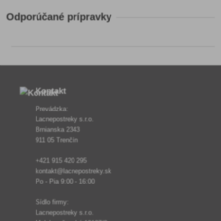
Odporúčané prípravky
Kontakt
Prevádzka:
Lacnepostreky s.r.o.
Brnianska 2343
911 05 Trenčín
+421 915 420 295
kontakt@lacnepostreky.sk
Po - Pia 9:00 - 16:00
Sídlo firmy:
Lacnepostreky s.r.o.