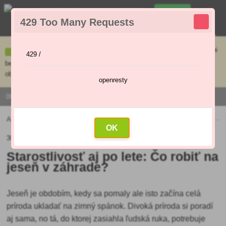
0
429 Too Many Requests
0
,00 €
Menu
Ceny uvedené na e-shope sa môžu líšiť od cien v kamennej predajni
429 /
bez objednávky. Tovar skladom pripravíme do 30 min na základe
objednávky. Predajňa je v sobotu zatvorená.
openresty
0915 / 420 295 | PO - PI 9:00 - 16:00
Aktuality
»
Starostlivosť aj po lete: Čo robiť na jeseň v záhrade?
OK
30.09.2023
Starostlivosť aj po lete: Čo robiť na
jeseň v záhrade?
Jeseň je obdobím, kedy sa pomaly ale isto začína celá
príroda ukladať na zimný spánok. Divoká príroda si poradí
aj sama, no tá, do ktorej zasiahla ľudská ruka, potrebuje