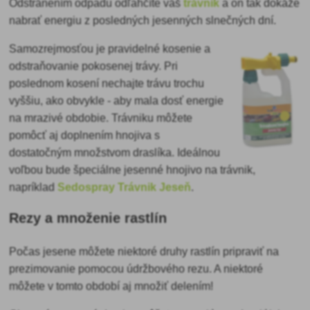
Odstránením odpadu odľahčíte váš
trávnik
a on tak dokáže
nabrať energiu z posledných jesenných slnečných dní.
Samozrejmosťou je
pravidelné kosenie a
odstraňovanie pokosenej trávy. Pri
poslednom kosení nechajte trávu trochu
vyššiu, ako obvykle - aby mala dosť energie
na mrazivé obdobie. Trávniku môžete
pomôcť aj doplnením hnojiva s
dostatočným množstvom draslíka. Ideálnou
voľbou bude špeciálne jesenné hnojivo na trávnik,
napríklad
Sedospray Trávnik Jeseň
.
Rezy a množenie rastlín
Počas jesene môžete niektoré druhy rastlín pripraviť na
prezimovanie
pomocou údržbového rezu. A niektoré
môžete v tomto období aj množiť delením!