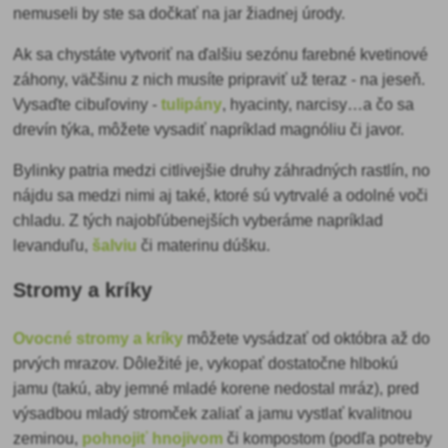
nemuseli by ste sa dočkať na jar žiadnej úrody.
Ak sa chystáte vytvoriť na ďalšiu sezónu farebné
kvetinové
záhony, väčšinu z nich musíte pripraviť už teraz - na jeseň.
Vysaďte cibuľoviny -
tulipány
, hyacinty, narcisy…a čo sa
drevín týka, môžete vysadiť napríklad magnóliu či javor.
Bylinky
patria medzi citlivejšie druhy záhradných rastlín, no
nájdu sa medzi nimi aj také, ktoré sú vytrvalé a odolné voči
chladu. Z tých najobľúbenejších vyberáme napríklad
levanduľu,
šalviu
či materinu dúšku.
Stromy a kríky
Ovocné stromy a kríky
môžete vysádzať od októbra až do
prvých mrazov. Dôležité je, vykopať dostatočne hlbokú
jamu (takú, aby jemné mladé korene nedostal mráz), pred
výsadbou mladý stromček zaliať a jamu vystlať kvalitnou
zeminou,
pohnojiť hnojivom
či kompostom (podľa potreby