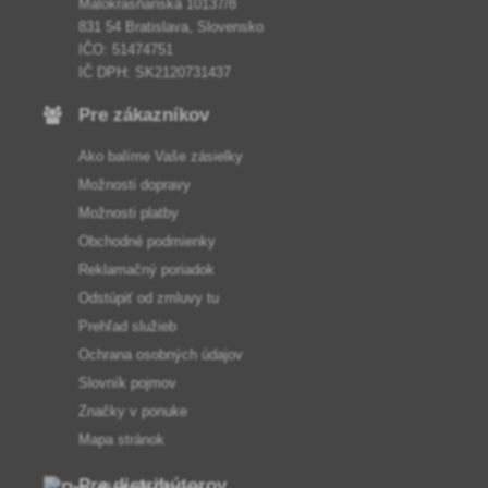
Malokrasňanská 10137/8
831 54 Bratislava, Slovensko
IČO: 51474751
IČ DPH: SK2120731437
Pre zákazníkov
Ako balíme Vaše zásielky
Možnosti dopravy
Možnosti platby
Obchodné podmienky
Reklamačný poriadok
Odstúpiť od zmluvy tu
Prehľad služieb
Ochrana osobných údajov
Slovník pojmov
Značky v ponuke
Mapa stránok
Pre distribútorov