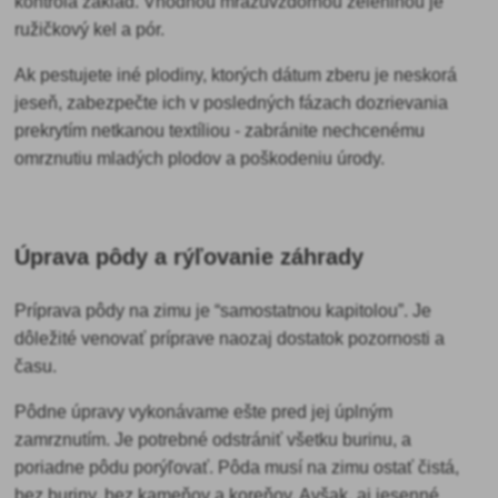
kontrola základ. Vhodnou mrazuvzdornou zeleninou je
ružičkový kel a pór.
Ak pestujete iné plodiny, ktorých dátum zberu je neskorá
jeseň, zabezpečte ich v posledných fázach dozrievania
prekrytím netkanou textíliou - zabránite nechcenému
omrznutiu mladých plodov a poškodeniu úrody.
Úprava pôdy a rýľovanie záhrady
Príprava pôdy na zimu je “samostatnou kapitolou”. Je
dôležité venovať príprave naozaj dostatok pozornosti a
času.
Pôdne úpravy vykonávame ešte pred jej úplným
zamrznutím. Je potrebné
odstrániť všetku burinu, a
poriadne pôdu porýľovať. Pôda musí na zimu ostať čistá,
bez buriny, bez kameňov a koreňov. Avšak, aj jesenné