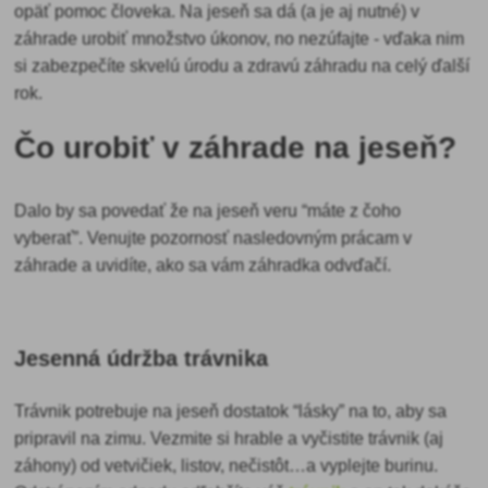
opäť pomoc človeka. Na jeseň sa dá (a je aj nutné) v
záhrade urobiť množstvo úkonov, no nezúfajte - vďaka nim
si zabezpečíte skvelú úrodu a zdravú záhradu na celý ďalší
rok.
Čo urobiť v záhrade na jeseň?
Dalo by sa povedať že na jeseň veru “máte z čoho
vyberať”. Venujte pozornosť nasledovným prácam v
záhrade a uvidíte, ako sa vám záhradka odvďačí.
Jesenná údržba trávnika
Trávnik potrebuje na jeseň dostatok “lásky” na to, aby sa
pripravil na zimu. Vezmite si hrable a
vyčistite trávnik (aj
záhony) od vetvičiek, listov, nečistôt…a vyplejte burinu.