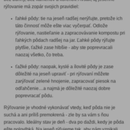
rýľovanie má zopár svojich pravidiel:
ľahké pôdy
: tie na jeseň radšej nerýľujte, pretože ich
táto činnosť môže ešte viac vyčerpať. Odlože
rýľovanie, nastieľanie a zapracovávanie kompostu pri
ľahkých pôdach radšej na jar. Ľahké pôdy rýľujte
plytšie, ťažké zase hlbšie - aby ste poprevracali
naozaj všetko, čo treba.
ťažké pôdy
: naopak, kyslé a ílovité pôdy je zase
dôležité na jeseň upraviť - pri rýľovaní môžete
zarýľovať zelené hnojenie, zapracovať piesok na
odľahčenie…a najmä je dôležité naozaj dobre
poprevracať pôdu.
Rýľovanie je vhodné vykonávať vtedy, keď
pôda nie je
suchá a ani príliš premokrená - zle by sa vám s ňou
pracovalo. Ideálny stav je deň - dva po daždi, kedy je pôda
ešte polovlhká. Na jeseň rýľujeme tak, aby nám vznikali