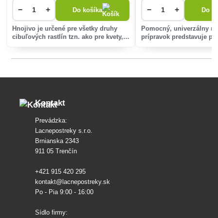
−
+
−
+
Do košíka
Do ko
Hnojivo je určené pre všetky druhy
Pomocný, univerzálny ra
cibuľových rastlín tzn. ako pre kvety,
prípravok predstavuje pr
tak cibuľovú zeleninu (cibuľu, cesnak,
humínové a fulvové látky
pór atď).
pomere.
Kontakt
Prevádzka:
Lacnepostreky s.r.o.
Brnianska 2343
911 05 Trenčín
+421 915 420 295
kontakt@lacnepostreky.sk
Po - Pia 9:00 - 16:00
Sídlo firmy: