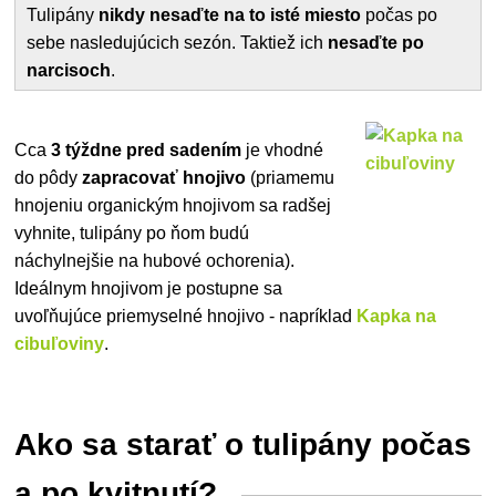
Tulipány
nikdy nesaďte na to isté miesto
počas po
sebe nasledujúcich sezón. Taktiež ich
nesaďte po
narcisoch
.
Cca
3 týždne pred sadením
je vhodné
do pôdy
zapracovať hnojivo
(priamemu
hnojeniu organickým hnojivom sa radšej
vyhnite, tulipány po ňom budú
náchylnejšie na hubové ochorenia).
Ideálnym hnojivom je postupne sa
uvoľňujúce priemyselné hnojivo - napríklad
Kapka na
cibuľoviny
.
Ako sa starať o tulipány počas
a po kvitnutí?