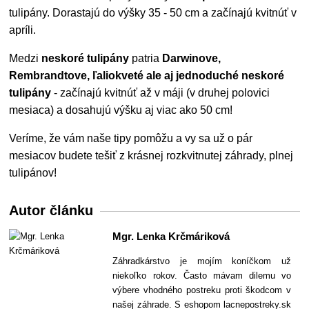
tulipány. Dorastajú do výšky 35 - 50 cm a začínajú kvitnúť v
apríli.
Medzi
neskoré tulipány
patria
Darwinove,
Rembrandtove, ľaliokveté ale aj jednoduché neskoré
tulipány
- začínajú kvitnúť až v máji (v druhej polovici
mesiaca) a dosahujú výšku aj viac ako 50 cm!
Veríme, že vám naše tipy pomôžu a vy sa už o pár
mesiacov budete tešiť z krásnej rozkvitnutej záhrady, plnej
tulipánov!
Autor článku
Mgr. Lenka Krčmáriková
Záhradkárstvo je mojím koníčkom už
niekoľko rokov. Často mávam dilemu vo
výbere vhodného postreku proti škodcom v
našej záhrade. S eshopom lacnepostreky.sk