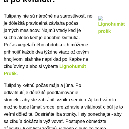
Tulipány nie sú náročné na starostlivosť, no
je dôležitá
pravidelná závlaha počas
jarných mesiacov. Najmú vtedy keď je
sucho alebo keď je obdobie kvitnutia.
Počas vegetačného obdobia ich môžeme
prihnojiť každé dva týždne viaczložkovým
hnojivom, siahnite napríklad po Kapke na
cibuľoviny alebo si vyberte
Lignohumát
Profík
.
Tulipány kvitnú počas
mája a júna. Po
odkvitnutí je dôležité poodlamovanie
stoniek - aby ste zabránili vzniku semien. Aj keď vám to
možno bude lámať srdce, pre zdravie a vitálnosť cibúľ je to
veľmi dôležité. Odstráňte iba stonky, listy ponechajte - aby
sa cibuľa dokázala vyživovať. Postupne obmedzte
zálievku. Keď listy zožltnú, vyberte cibule zo zeme,