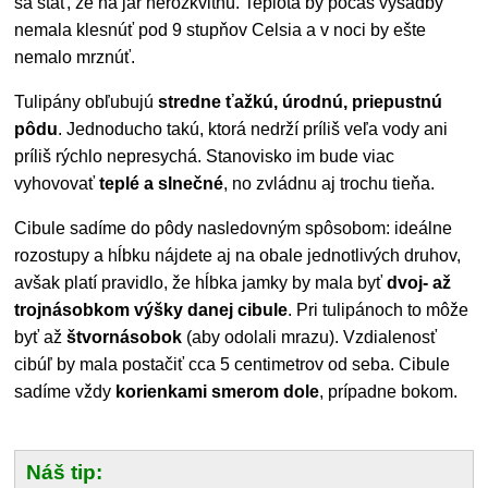
sa stať, že na jar nerozkvitnú. Teplota by počas výsadby
nemala klesnúť pod 9 stupňov Celsia a v noci by ešte
nemalo mrznúť.
Tulipány obľubujú
stredne ťažkú, úrodnú, priepustnú
pôdu
. Jednoducho takú, ktorá nedrží príliš veľa vody ani
príliš rýchlo nepresychá. Stanovisko im bude viac
vyhovovať
teplé a slnečné
, no zvládnu aj trochu tieňa.
Cibule sadíme do pôdy nasledovným spôsobom: ideálne
rozostupy a hĺbku nájdete aj na obale jednotlivých druhov,
avšak platí pravidlo, že
hĺbka jamky by mala byť
dvoj- až
trojnásobkom výšky danej cibule
. Pri tulipánoch to môže
byť až
štvornásobok
(aby odolali mrazu). Vzdialenosť
cibúľ by mala postačiť cca 5 centimetrov od seba. Cibule
sadíme vždy
korienkami smerom dole
, prípadne bokom.
Náš tip: