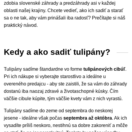
zdobia slovenské záhrady a predzáhrady asi v každej
oblasti našej krajiny. Chcete vedieť, ako ich sadiť a starať
sa o ne tak, aby vám prinášali iba radosť? Prečítajte si náš
praktický návod.
Kedy a ako sadiť tulipány?
Tulipány sadíme štandardne vo forme
tulipánových cibúľ
.
Pri ich nákupe si vyberajte starostlivo a ideálne u
overeného predajcu - aby ste zaistili, že sa vám do záhrady
dostanú iba naozaj zdravé a životaschopné kúsky. Čím
väčšie cibule kúpite, tým väčšie kvety vám z nich vyrastú.
Tulipány sadíme do zeme od septembra do neskorej
jesene - ideálne však počas
septembra až októbra
. Ak ich
vysadíte príliš neskoro, nestihnú sa dobre zakoreniť a môže