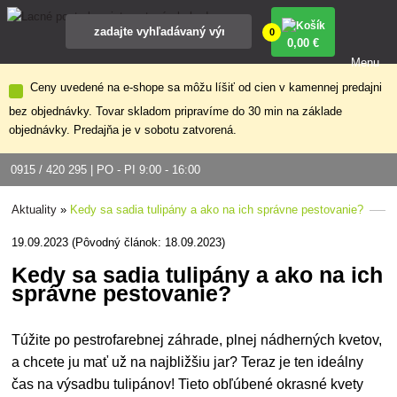
0
0
,00 €
Menu
Ceny uvedené na e-shope sa môžu líšiť od cien v kamennej predajni
bez objednávky. Tovar skladom pripravíme do 30 min na základe
objednávky. Predajňa je v sobotu zatvorená.
0915 / 420 295 | PO - PI 9:00 - 16:00
Aktuality
»
Kedy sa sadia tulipány a ako na ich správne pestovanie?
19.09.2023 (Pôvodný článok: 18.09.2023)
Kedy sa sadia tulipány a ako na ich
správne pestovanie?
Túžite po pestrofarebnej záhrade, plnej nádherných kvetov,
a chcete ju mať už na najbližšiu jar? Teraz je ten ideálny
čas na výsadbu
tulipánov! Tieto obľúbené okrasné kvety