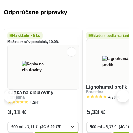
Odporúčané prípravky
Na sklade > 5 ks
Skladom podľa variantu
Môžete mať v pondelok, 10.08.
Lignohumát profík
Kapka na cibuľoviny
Forestina
(18)
Forestina
4.7
(4)
4.5
3
,11 €
5
,33 €