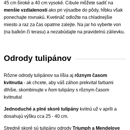
45 cm široké a 40 cm vysoké. Cibule môžete sadiť na
menšie vzdialenosti
ako pri výsadbe do pôdy, hĺbku však
ponechajte rovnakú. Kvetináč odložte na chladnejšie
miesto a raz za čas opatrne zalejte. Na jar ho vyberte von
(na balkón či terasu) a nezabúdajte na pravidelnú zálievku.
Odrody tulipánov
Rôzne odrody tulipánov sa líšia aj
rôznym časom
kvitnutia
- ak chcete, aby váš záhon prekvital farbami
dlhšie, skombinujte v ňom tulipány s rôznym časom
kvitnutia!
Jednoduché a plné skoré tulipány
kvitnú už v apríli a
dosahujú výšku cca 25 - 40 cm.
Stredné skoré
sú tulipány odrody
Triumph a Mendelove