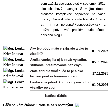
som začala spolupracovať v septembri 2019
ako obsahový manager. S mojím tímom
hľadáme komplexné odpovede na vaše
otázky. Nenašli ste, čo ste hľadali? Ozvite
sa mi na poradna@lacnepostreky.sk a
možno práve váš problém bude témou
ďalšieho blogu.
Aký typ pôdy máte v záhrade a ako ju
01.09.2025
zlepšiť?
Azalka vonkajšia aj izbová: výsadba,
05.05.2026
strihanie, prezimovanie bez chýb
Zlaté žltnutie viniča: čo to je a ako
17.11.2025
hrozno pred ochorením chrániť
Pestovanie jahôd: kompletný návod od
01.06.2026
výsadby po zber
Načítať ďalšie
Páčil sa Vám článok? Podeľte sa s ostatnými