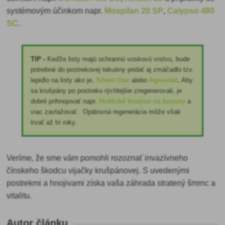
systémovým účinkom napr.
Mospilan 20 SP
,
Calypso 480
SC
.
TIP -
Keďže listy majú ochrannú voskovú vrstvu, bude
potrebné do postrekovej tekutiny pridať aj zmáčadlo tzv.
lepidlo na listy ako je,
Silwet Star
alebo
Agrovital
.
Aby
sa krušpány po postreku rýchlejšie zregenerovali, je
dobré prihnojovať napr.
Hoštické hnojivo na buxusy
a
viac
zavlažovať. Opätovná regenerácia môže však
trvať až tri roky.
Veríme, že sme vám pomohli rozoznať invazívneho
čínskeho škodcu vijačky krušpánovej. S uvedenými
postrekmi a hnojivami získa vaša záhrada stratený šmrnc a
vitalitu.
Autor článku