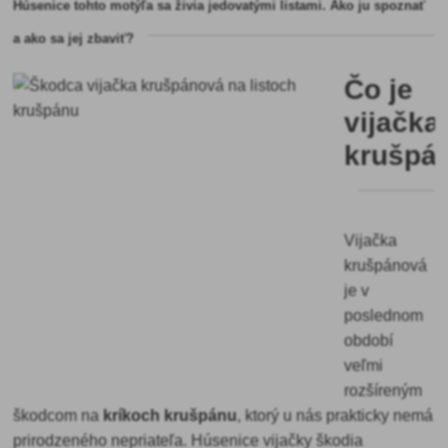
Húsenice tohto motýľa sa živia jedovatými listami. Ako ju spoznať
a ako sa jej zbaviť?
Čo je
vijačka
krušpá
Vijačka
krušpánová
je v
poslednom
období
veľmi
rozšíreným
škodcom na
kríkoch krušpánu
, ktorý u nás prakticky nemá
prirodzeného nepriateľa. Húsenice vijačky škodia