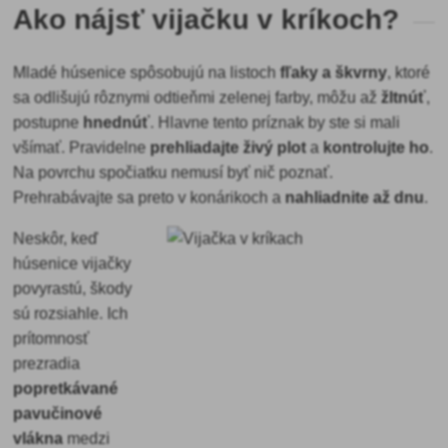
Ako nájsť vijačku v kríkoch?
Mladé húsenice spôsobujú na listoch
fľaky a škvrny
, ktoré
sa odlišujú rôznymi odtieňmi zelenej farby, môžu až
žltnúť
,
postupne
hnednúť
. Hlavne tento príznak by ste si mali
všímať. Pravidelne
prehliadajte živý plot
a
kontrolujte ho
.
Na povrchu spočiatku nemusí byť nič poznať.
Prehrabávajte sa preto v konárikoch a
nahliadnite až dnu
.
Neskôr, keď
húsenice vijačky
povyrastú, škody
sú rozsiahle. Ich
prítomnosť
prezradia
popretkávané
pavučinové
vlákna
medzi