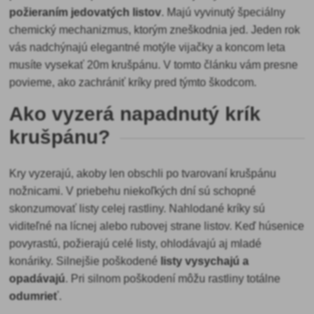
požieraním jedovatých listov
. Majú vyvinutý špeciálny
chemický mechanizmus, ktorým zneškodnia jed. Jeden rok
vás nadchýnajú elegantné motýle vijačky a koncom leta
musíte vysekať 20m krušpánu. V tomto článku vám presne
povieme, ako zachrániť kríky pred týmto škodcom.
Ako vyzerá napadnutý krík
krušpánu?
Kry vyzerajú, akoby len obschli po tvarovaní krušpánu
nožnicami. V priebehu niekoľkých dní sú schopné
skonzumovať listy celej rastliny. Nahlodané kríky sú
viditeľné na lícnej alebo rubovej strane listov. Keď húsenice
povyrastú, požierajú celé listy, ohlodávajú aj mladé
konáriky. Silnejšie poškodené
listy vysychajú a
opadávajú
. Pri silnom poškodení môžu rastliny totálne
odumrieť
.