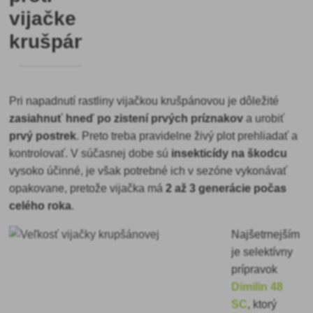
vijačke
krušpánovej
Pri napadnutí rastliny vijačkou krušpánovou je dôležité
zasiahnuť hneď po zistení prvých príznakov
a urobiť
prvý
postrek
. Preto treba pravidelne živý plot prehliadať a
kontrolovať. V súčasnej dobe sú
insekticídy na škodcu
vysoko účinné, je však potrebné ich v sezóne vykonávať
opakovane, pretože vijačka má
2 až 3 generácie počas
celého roka
.
Najšetrnejším
je selektívny
prípravok
Dimilin 48
SC
, ktorý