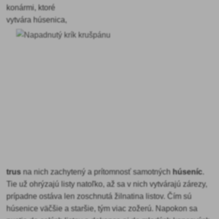
konármi, ktoré
vytvára húsenica,
trus
na nich zachytený a prítomnosť samotných
húseníc
.
Tie už ohrýzajú listy natoľko, až sa v nich vytvárajú zárezy,
prípadne ostáva len zoschnutá žilnatina listov. Čím sú
húsenice väčšie a staršie, tým viac zožerú. Napokon sa