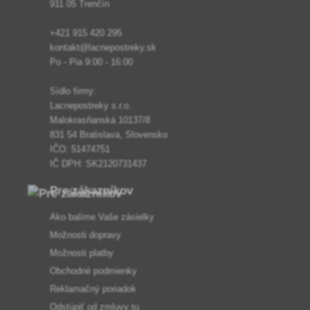
911 05 Trenčín
+421 915 420 295
kontakt@lacnepostreky.sk
Po - Pia 9:00 - 16:00
Sídlo firmy:
Lacnepostreky s.r.o.
Malokrasňanská 10137/8
831 54 Bratislava, Slovensko
IČO: 51474751
IČ DPH: SK2120731437
Pre zákazníkov
Ako balíme Vaše zásielky
Možnosti dopravy
Možnosti platby
Obchodné podmienky
Reklamačný poriadok
Odstúpiť od zmluvy tu