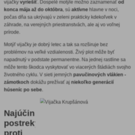
vijačky
vyriešiť
. Dospelé motýle možno zaznamenať
od
konca mája až do októbra
, sú
aktívne
hlavne v noci,
počas dňa sa ukrývajú v zeleni prakticky kdekoľvek v
záhrade, na verejných priestranstvách, ale aj vo voľnej
prírode.
Motýľ vijačky je dobrý letec a tak sa rozširuje bez
problémov na veľké vzdialenosti. Živý plot môže byť
napadnutý v podstate permanentne. Na jednej rastline sa
môže tento škodca vyskytovať vo viacerých štádiách svojho
životného cyklu. V sieti jemných
pavučinových vlákien -
zámotkoch
dokážu prežívať aj
niekoľko generácií
húseníc po sebe
.
Najúčinnejšie
postreky
proti