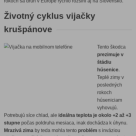
rokoch sa druh v Európe rýchlo rozšíril aj na Slovensko.
Životný cyklus vijačky
krušpánove
Tento škodca
prezimuje v
štádiu
húsenice
.
Teplé zimy v
posledných
rokoch
húseniciam
vyhovujú.
Potrebujú síce chlad, ale
ideálna teplota je okolo +2 až +3
stupne
počas poldruha mesiaca, inak dochádza k úhynu.
Mrazivá zima
by teda mohla tento
problém
s inváziou