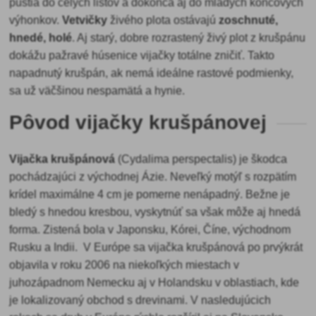
pustia do celých listov a dokonca aj do mladých koncových
výhonkov.
Vetvičky
živého plota ostávajú
zoschnuté,
hnedé, holé
. Aj starý, dobre rozrastený živý plot z krušpánu
dokážu pažravé húsenice vijačky totálne zničiť. Takto
napadnutý krušpán, ak nemá ideálne rastové podmienky,
sa už väčšinou nespamätá a hynie.
Pôvod vijačky krušpánovej
Vijačka krušpánová
(Cydalima perspectalis) je škodca
pochádzajúci z východnej Ázie. Neveľký motýľ s rozpätím
krídel maximálne 4 cm je pomerne nenápadný. Bežne je
bledý s hnedou kresbou, vyskytnúť sa však môže aj hnedá
forma. Zistená bola v Japonsku, Kórei, Číne, východnom
Rusku a Indii. V Európe sa vijačka krušpánová po prvýkrát
objavila v roku 2006 na niekoľkých miestach v
juhozápadnom Nemecku aj v Holandsku v oblastiach, kde
je lokalizovaný obchod s drevinami. V nasledujúcich