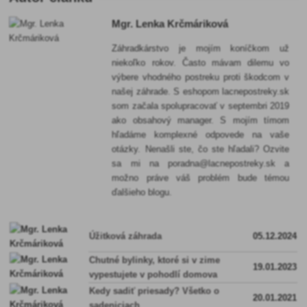
Mgr. Lenka Krčmáriková
Záhradkárstvo je mojím koníčkom už
niekoľko rokov. Často mávam dilemu vo
výbere vhodného postreku proti škodcom v
našej záhrade. S eshopom lacnepostreky.sk
som začala spolupracovať v septembri 2019
ako obsahový manager. S mojím tímom
hľadáme komplexné odpovede na vaše
otázky. Nenašli ste, čo ste hľadali? Ozvite
sa mi na poradna@lacnepostreky.sk a
možno práve váš problém bude témou
ďalšieho blogu.
Úžitková záhrada
05.12.2024
Chutné bylinky, ktoré si v zime
19.01.2023
vypestujete v pohodlí domova
Kedy sadiť priesady? Všetko o
20.01.2021
sadeniciach