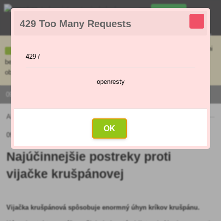
0
429 Too Many Requests
0
,00 €
Menu
Ceny uvedené na e-shope sa môžu líšiť od cien v kamennej predajni
429 /
bez objednávky. Tovar skladom pripravíme do 30 min na základe
objednávky. Predajňa je v sobotu zatvorená.
openresty
0915 / 420 295 | PO - PI 9:00 - 16:00
Aktuality
»
Najúčinnejšie postreky proti vijačke krušpánovej
OK
09.12.2019 (Pôvodný článok: 07.09.2018)
Najúčinnejšie postreky proti
vijačke krušpánovej
Vijačka krušpánová spôsobuje enormný úhyn kríkov krušpánu.