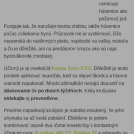
usmrcuje
húsenice ako
požerový jed.
Funguje tak, že narušuje tvorbu chitínu, takže húsenice
počas zvliekania hynú. Prípravok nie je systémový, čiže
nepreniká do rastlinných pletív, nepôsobí na vošky, roztoče
a čo je dôležité, ani na predátorov hmyzu ako sú napr.
bystruškovité chrobáky.
Účinný je aj insekticíd
Karate Zeon 5 CS
. Dôležité je tento
postrek aplikovať okamžite, keď sa objaví škodca a hlavne
viackrát zopakovať. Mnohí záhradkári nedajú dopustiť na
dávkovanie 3x po dvoch týždňoch
. Kríky krušpánu
striekajte
aj
preventívne
.
Priveľmi napadnutý krušpán je natoľko oslabený, že jeho
uhynutiu sa už nedá zabrániť. Efektívne je potom
kombinovať aspoň dva rôzne
insekticídy s kontaktným
účinkom napr.
Dursban 480 EC
,
Reldan 22
a prípravky so