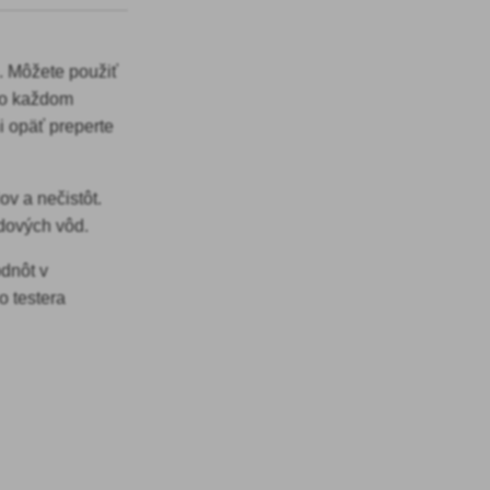
e. Môžete použiť
po každom
i opäť preperte
ov a nečistôt.
padových vôd.