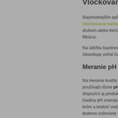
Vločkova
Najvhodnejším s
vločkovacie kart
druhom alebo treťo
filtráciu.
Na údržbu bazénov
Absorbuje voľné čas
Meranie pH
Na meranie kvality
používajú rôzne
pH
dispozícii aj produ
hladiny pH zmerajú a
bróm a tvrdosť vo
testerov zoženiete