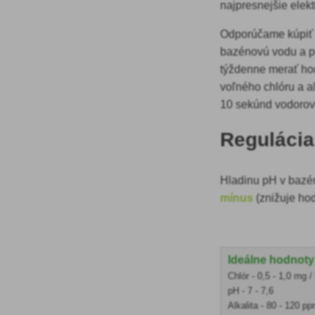
najpresnejšie elekt
Odporúčame kúpiť s
bazénovú vodu a p
týždenne merať ho
voľného chlóru a a
10 sekúnd vodorov
Regulácia
Hladinu pH v bazé
mínus
(znižuje ho
Ideálne hodnoty
Chlór - 0,5 - 1,0 mg / 
pH - 7 - 7,6
Alkalita - 80 - 120 p