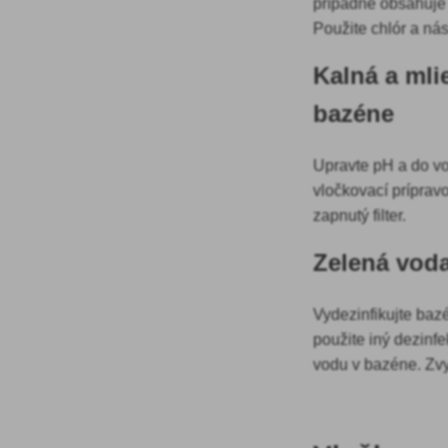
prípadne obsahuje 
Použite chlór a ná
Kalná a mli
bazéne
Upravte pH a do vo
vločkovací prípravo
zapnutý filter.
Zelená vod
Vydezinfikujte baz
použite iný dezinf
vodu v bazéne. Zv