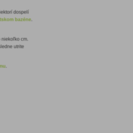
niektorí dospelí
detskom bazéne
.
.
 niekoľko cm.
ledne utrite
ému
.