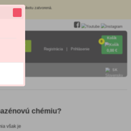
redajňa je v sobotu zatvorená.
Košík
0
Hľadať
Registrácia
Prihlásenie
0
,00 €
SK
 bazénovú chémiu?
ia však je