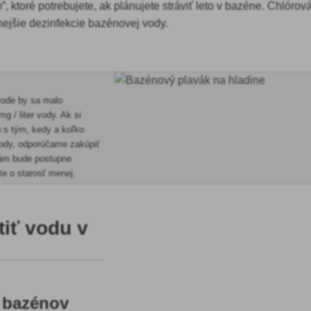
 ktoré potrebujete, ak plánujete stráviť leto v bazéne. Chlórov
nejšie dezinfekcie bazénovej vody.
vode by sa malo
g / liter vody. Ak si
 s tým, kedy a koľko
vody, odporúčame zakúpiť
ám bude postupne
te o starosť menej.
tiť vodu v
a bazénov