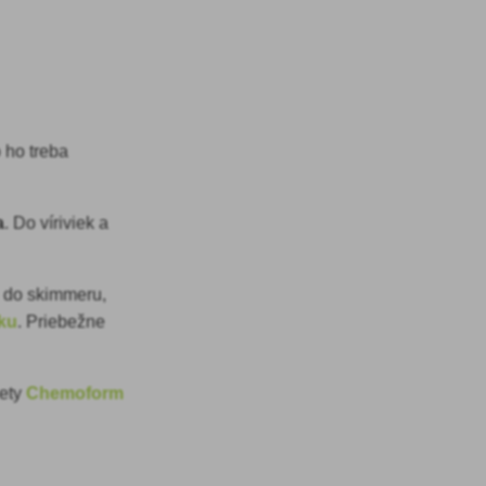
 ho treba
a
. Do víriviek a
h do skimmeru,
ku
. Priebežne
lety
Chemoform