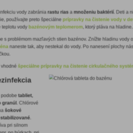
infekciu vody zabránia
rastu rias
a
množeniu baktérií
. Deti a 
jšie, používajte preto špeciálne
prípravky na čistenie vody v 
e teplotu vody
bazénovým teplomerom
, ktorý pláva na hladine
e s problémom mazľavých stien bazénov. Znížte hladinu vody o
zéna
naneste tak, aby nestekal do vody. Po nanesení plochy nás
čkou.
sú vhodné
špeciálne prípravky na čistenie cirkulačného syst
zinfekcia
v podobe
tabliet,
o granúl
. Chlórové
 na
šokové
 stabilizované
.
va pri silnom
apr. po búrkach, pri