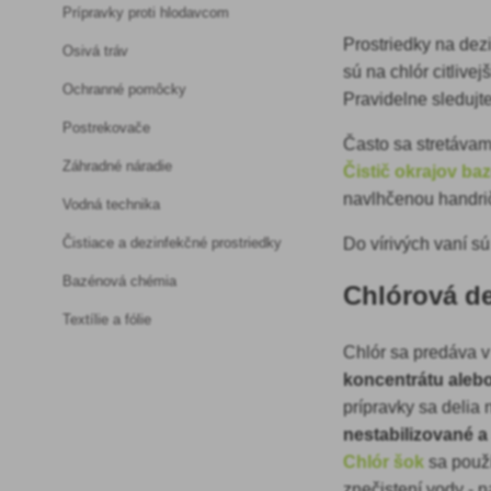
Prípravky proti hlodavcom
Prostriedky na dez
Osivá tráv
sú na chlór citlive
Ochranné pomôcky
Pravidelne sledujt
Postrekovače
Často sa stretávam
Záhradné náradie
Čistič okrajov ba
navlhčenou handri
Vodná technika
Do vírivých vaní 
Čistiace a dezinfekčné prostriedky
Bazénová chémia
Chlórová de
Textílie a fólie
Chlór sa predáva 
koncentrátu aleb
prípravky sa delia
nestabilizované a
Chlór šok
sa použí
znečistení vody - n