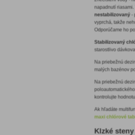
napadnutí riasami. 
nestabilizovaný
-
vyprchá, takže neh
Odporúčame ho použ
Stabilizovaný chl
starostlivo dávkov
Na priebežnú dezi
malých bazénov p
Na
priebežnú dezi
poloautomatického
kontrolujte hodnot
Ak hľadáte multifu
maxi chlórové tab
Klzké sten