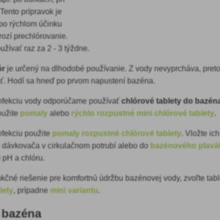
Tento prípravok je
 po rýchlom účinku
rozí prechlórovanie.
ívať raz za 2 - 3 týždne.
ór
je určený na dlhodobé používanie. Z vody nevyprcháva, preto
ať. Hodí sa hneď po prvom napustení bazéna.
nfekciu vody odporúčame používať
chlórové tablety do bazén
oužite
pomaly
alebo
rýchlo rozpustné mini chlórové tablety
.
nfekciu použite
pomaly rozpustné chlórové tablety
. Vložte ic
 dávkovača v cirkulačnom potrubí alebo do
bazénového plavá
u pH a chlóru.
nkčné riešenie pre komfortnú údržbu bazénovej vody, zvoľte tab
lety
, prípadne
mini variantu
.
y bazéna