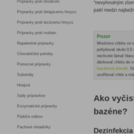
Prípravky proti škodcom
“nevyhnutným zlom”,
patrí medzi najbež
Prípravky proti lietajúcemu hmyzu
Prípravky proti lezúcemu hmyzu
Prípravky proti moliam
Pozor
Množstvo chlóru vo 
Repelentné prípravky
pohybovať okolo 0,5 m
Chovateľské potreby
nechcete lámať hlavu
dávkovať chlóru do 
Pomocné prípravky
bazénový plavák
. S
uvoľňovať chlór a má
Substráty
Hnojivá
Sady prípravkov
Ako vyčis
Enzymatické prípravky
bazéne?
Plašiče vtákov
Pachové ohradníky
Dezinfekci