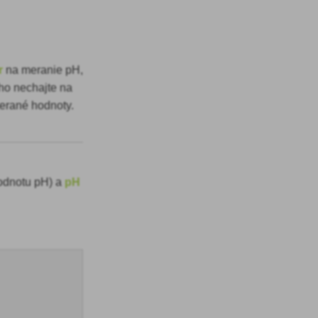
r
na meranie pH,
 ho nechajte na
merané hodnoty.
odnotu pH) a
pH