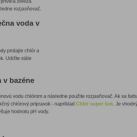
priveľa železa.
sledne rozjasňovač.
ečna voda v
dy pridajte chlór a
k. Udržte stále
a v bazéne
énovú vodu chlórom a následne použite rozjasňovač. Ak sa far
ekčný chlórový prípravok - napríklad
Chlór super šok
. Je vhodn
yšuje hodnotu pH vody.