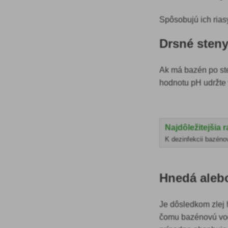
Spôsobujú ich rias
Drsné sten
Ak má bazén po ste
hodnotu pH udržte 
Najdôležitejšia 
K dezinfekcii bazénov
Hnedá alebo
Je dôsledkom zlej 
čomu bazénovú vo