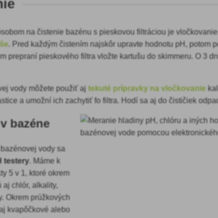
nie
pôsobom na
čistenie bazénu s pieskovou filtráciou je vločkovani
uše
. Pred každým čistením najskôr upravte hodnotu pH, potom 
m prepraní pieskového filtra vložte kartušu do skimmeru. O 3 dn
ej vody môžete použiť aj
tekuté prípravky na vločkovanie
kal
tice a umožní ich zachytiť fo filtra. Hodí sa aj do čističiek od
 v bazéne
 bazénovej vody sa
 testery
. Máme k
kty 5 v 1, ktoré okrem
j chlór, alkality,
dy. Okrem prúžkových
 aj kvapôčkové alebo