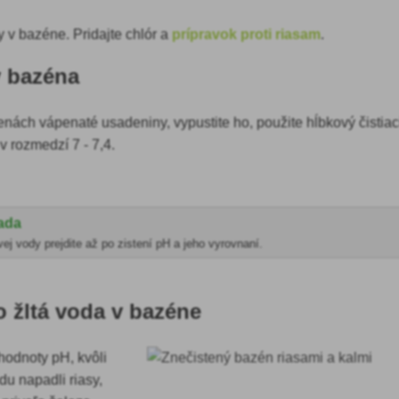
y v bazéne. Pridajte chlór a
prípravok proti riasam
.
y bazéna
nách vápenaté usadeniny, vypustite ho, použite hĺbkový čistiac
v rozmedzí 7 - 7,4.
rada
ej vody prejdite až po zistení pH a jeho vyrovnaní.
 žltá voda v bazéne
hodnoty pH, kvôli
du napadli
riasy,