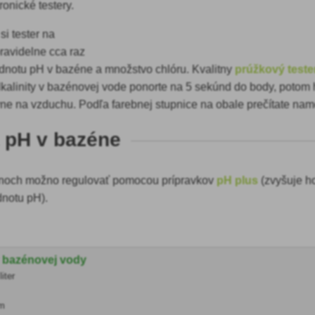
ronické testery.
i tester na
ravidelne cca raz
dnotu pH v bazéne a množstvo chlóru. Kvalitny
prúžkový teste
lkalinity v bazénovej vode ponorte na 5 sekúnd do body, potom
ne na vzduchu. Podľa farebnej stupnice na obale prečítate na
 pH v bazéne
noch možno regulovať pomocou prípravkov
pH plus
(zvyšuje h
dnotu pH).
 bazénovej vody
liter
pm