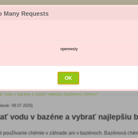
z objednávky. Tovar skladom pripravíme do 30 min na základe objednávky. P
o Many Requests
openresty
škodcov
Kalendár postrekov
Veľkoobchod
Kontakt
OK
ať vodu v bazéne a vybrať najlepšiu bazénovú chémiu?
lánok: 08.07.2020)
rať vodu v bazéne a vybrať najlepšiu
 používanie chémie v záhrade ani v bazénoch. Bazénová chém