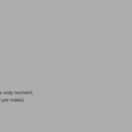
ba vody nezmení,
ý pre mäkkú