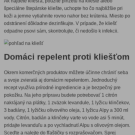
Ak nájdete kliešťa, použite pinzetu na kliešte alebo
špeciálne štepárske kliešte, uchopte ho čo najbližšie pri
koži a jemne vytiahnite rovno nahor bez krútenia. Miesto po
odstránení dôkladne dezinfikujte. V prípade, že kliešť
odpadne psovi sám, skontrolujte, či nedošlo k infekcii.
Domáci repelent proti kliešťom
Okrem komerčných produktov môžete účinne chrániť seba
a svoje zvieratá aj domácim repelentom. Jednoduchý
recept využíva prírodné ingrediencie a je bezpečný pre
pokožku. Na jeho prípravu budete potrebovať 1 citrón
nakrájaný na plátky, 1 zväzok levandule, 1 lyžicu klinčekov,
3 badiány, 1 lyžičku olivového oleja, 1 lyžicu Alpy a 300 ml
vody. Citrón, badián a klinčeky varte vo vode asi 5 minút,
pridajte levanduľu a po vychladnutí Alpu s olivovým olejom.
Sceďte a nalejte do fľaštičky s rozprašovačom. Sprej