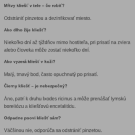
Mŕtvy kliešť v tele – čo robiť?
Odstrániť pinzetou a dezinfikovať miesto.
Ako dlho žije kliešť?
Niekoľko dní až týždňov mimo hostiteľa, pri prisatí na zviera
alebo človeka môže zostať niekoľko dní.
Ako vyzerá kliešť v koži?
Malý, tmavý bod, často opuchnutý po prisatí.
Čierny kliešť – je nebezpečný?
Áno, patrí k druhu Ixodes ricinus a môže prenášať lymskú
boreliózu a kliešťovú encefalitídu.
Odpadne psovi kliešť sám?
Väčšinou nie, odporúča sa odstrániť pinzetou.