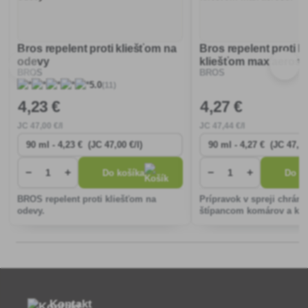
Bros repelent proti kliešťom na
Bros repelent proti 
odevy
kliešťom max aeroso
BROS
BROS
(11)
5.0
4
,23 €
4
,27 €
JC
47
,00 €/l
JC
47
,44 €/l
−
+
−
+
Do košíka
Do ko
BROS repelent proti kliešťom na
Prípravok v spreji chránia
odevy.
štípancom komárov a kli
Nezanecháva škvrny na o
nemastí.
Kontakt