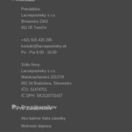
Prevádzka:
Lacnepostreky s.r.o.
Brnianska 2343
911 05 Trenčín
+421 915 420 295
kontakt@lacnepostreky.sk
Po - Pia 9:00 - 16:00
Sídlo firmy:
Lacnepostreky s.r.o.
Malokrasňanská 10137/8
831 54 Bratislava, Slovensko
IČO: 51474751
IČ DPH: SK2120731437
Pre zákazníkov
Ako balíme Vaše zásielky
Možnosti dopravy