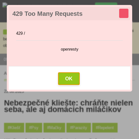
0
429 Too Many Requests
0
,00 €
Menu
Ceny uvedené na e-shope sa môžu líšiť od cien v kamennej predajni
429 /
bez objednávky. Tovar skladom pripravíme do 30 min na základe
objednávky. Predajňa je v sobotu zatvorená.
openresty
0915 / 420 295 | PO - PI 9:00 - 16:00
Aktuality
»
Nebezpečné kliešte: chráňte nielen seba, ale aj domácich
OK
miláčikov
22.08.2025
Nebezpečné kliešte: chráňte nielen
seba, ale aj domácich miláčikov
#Kliešť
#Psy
#Mačky
#Parazity
#Repelent