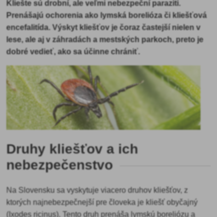
Kliešte sú drobní, ale veľmi nebezpeční paraziti.
Prenášajú ochorenia ako lymská borelióza či kliešťová
encefalitída. Výskyt kliešťov je čoraz častejší nielen v
lese, ale aj v záhradách a mestských parkoch, preto je
dobré vedieť, ako sa účinne chrániť.
Druhy kliešťov a ich
nebezpečenstvo
Na Slovensku sa vyskytuje viacero druhov kliešťov, z
ktorých najnebezpečnejší pre človeka je kliešť obyčajný
(Ixodes ricinus). Tento druh prenáša lymskú boreliózu a