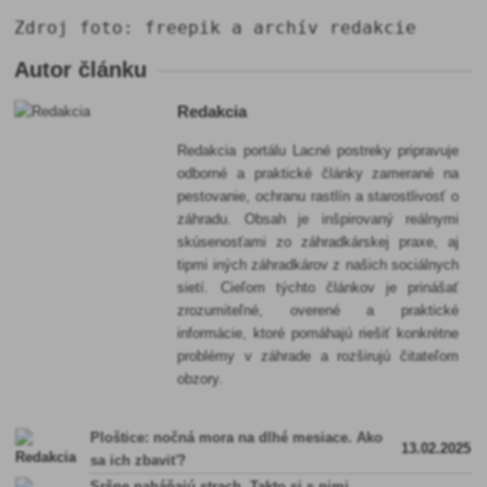
Zdroj foto: freepik a archív redakcie
Autor článku
Redakcia
Redakcia portálu Lacné postreky pripravuje
odborné a praktické články zamerané na
pestovanie, ochranu rastlín a starostlivosť o
záhradu. Obsah je inšpirovaný reálnymi
skúsenosťami zo záhradkárskej praxe, aj
tipmi iných záhradkárov z našich sociálnych
sietí. Cieľom týchto článkov je prinášať
zrozumiteľné, overené a praktické
informácie, ktoré pomáhajú riešiť konkrétne
problémy v záhrade a rozširujú čitateľom
obzory.
Ploštice: nočná mora na dlhé mesiace. Ako
13.02.2025
sa ich zbaviť?
Sršne naháňajú strach. Takto si s nimi