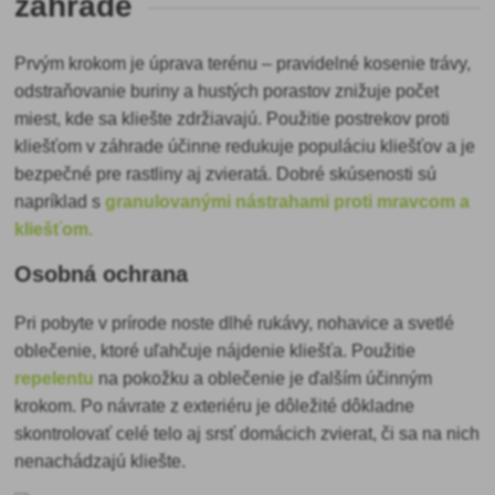
záhrade
Prvým krokom je úprava terénu – pravidelné kosenie trávy,
odstraňovanie buriny a hustých porastov znižuje počet
miest, kde sa kliešte zdržiavajú. Použitie postrekov proti
kliešťom v záhrade účinne redukuje populáciu kliešťov a je
bezpečné pre rastliny aj zvieratá. Dobré skúsenosti sú
napríklad s
granulovanými nástrahami proti mravcom a
kliešťom.
Osobná ochrana
Pri pobyte v prírode noste dlhé rukávy, nohavice a svetlé
oblečenie, ktoré uľahčuje nájdenie kliešťa. Použitie
repelentu
na pokožku a oblečenie je ďalším účinným
krokom. Po návrate z exteriéru je dôležité dôkladne
skontrolovať celé telo aj srsť domácich zvierat, či sa na nich
nenachádzajú kliešte.