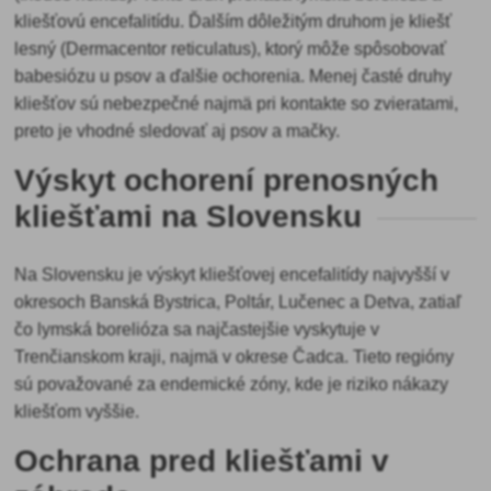
kliešťovú encefalitídu. Ďalším dôležitým druhom je kliešť
lesný (Dermacentor reticulatus), ktorý môže spôsobovať
babesiózu u psov a ďalšie ochorenia. Menej časté druhy
kliešťov sú nebezpečné najmä pri kontakte so zvieratami,
preto je vhodné sledovať aj psov a mačky.
Výskyt ochorení prenosných
kliešťami na Slovensku
Na Slovensku je výskyt kliešťovej encefalitídy najvyšší v
okresoch Banská Bystrica, Poltár, Lučenec a Detva, zatiaľ
čo lymská borelióza sa najčastejšie vyskytuje v
Trenčianskom kraji, najmä v okrese Čadca. Tieto regióny
sú považované za endemické zóny, kde je riziko nákazy
kliešťom vyššie.
Ochrana pred kliešťami v