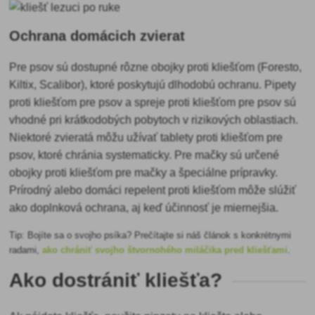
Ochrana domácich zvierat
Pre psov sú dostupné rôzne obojky proti kliešťom (Foresto,
Kiltix, Scalibor), ktoré poskytujú dlhodobú ochranu. Pipety
proti kliešťom pre psov a spreje proti kliešťom pre psov sú
vhodné pri krátkodobých pobytoch v rizikových oblastiach.
Niektoré zvieratá môžu užívať tablety proti kliešťom pre
psov, ktoré chránia systematicky. Pre mačky sú určené
obojky proti kliešťom pre mačky a špeciálne prípravky.
Prírodný alebo domáci repelent proti kliešťom môže slúžiť
ako doplnková ochrana, aj keď účinnosť je miernejšia.
Tip: Bojíte sa o svojho psíka? Prečítajte si náš článok s konkrétnymi
radami,
ako chrániť svojho štvornohého miláčika pred kliešťami
.
Ako dostrániť kliešťa?