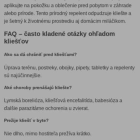
aplikujte na pokožku a oblečenie pred pobytom v záhrade
alebo prírode. Tento prírodný repelent odpudzuje kliešte a
je šetrný k životnému prostrediu aj domácim miláčikom.
FAQ – často kladené otázky ohľadom
kliešťov
Ako sa dá chrániť pred kliešťami?
Úprava terénu, postreky, obojky, pipety, tabletky a repelenty
sú najúčinnejšie.
Aké choroby prenášajú kliešte?
Lymská borelióza, kliešťová encefalitída, babesióza a
ďalšie parazitárne ochorenia u zvierat.
Prežije kliešť v byte?
Nie dlho, mimo hostiteľa prežíva krátko.