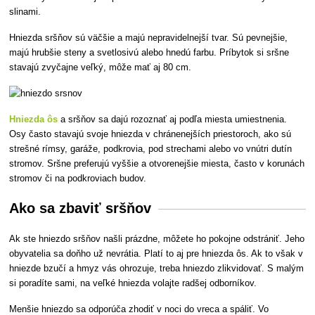
slinami.
Hniezda sršňov sú väčšie a majú nepravidelnejší tvar. Sú pevnejšie,
majú hrubšie steny a svetlosivú alebo hnedú farbu. Príbytok si sršne
stavajú zvyčajne veľký, môže mať aj 80 cm.
Hniezda ôs
a sršňov sa dajú rozoznať aj podľa miesta umiestnenia.
Osy často stavajú svoje hniezda v chránenejších priestoroch, ako sú
strešné rímsy, garáže, podkrovia, pod strechami alebo vo vnútri dutín
stromov. Sršne preferujú vyššie a otvorenejšie miesta, často v korunách
stromov či na podkroviach budov.
Ako sa zbaviť sršňov
Ak ste hniezdo sršňov našli prázdne,
môžete ho pokojne odstrániť. Jeho
obyvatelia sa doňho už nevrátia. Platí to aj pre hniezda ôs. Ak to však v
hniezde bzučí a hmyz vás ohrozuje, treba hniezdo zlikvidovať. S malým
si poradíte sami, na veľké hniezda volajte radšej odborníkov.
Menšie hniezdo sa odporúča zhodiť v noci do vreca a spáliť. Vo