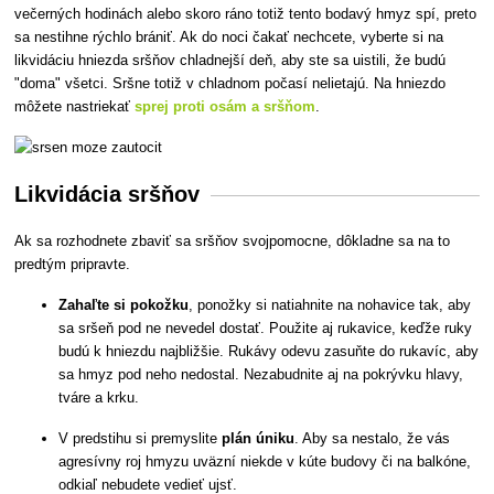
večerných hodinách alebo skoro ráno totiž tento bodavý hmyz spí, preto
sa nestihne rýchlo brániť. Ak do noci čakať nechcete, vyberte si na
likvidáciu hniezda sršňov chladnejší deň, aby ste sa uistili, že budú
"doma" všetci. Sršne totiž v chladnom počasí nelietajú. Na hniezdo
môžete nastriekať
sprej proti osám a sršňom
.
Likvidácia sršňov
Ak sa rozhodnete zbaviť sa sršňov svojpomocne, dôkladne sa na to
predtým pripravte.
Zahaľte si pokožku
, ponožky si natiahnite na nohavice tak, aby
sa sršeň pod ne nevedel dostať. Použite aj rukavice, keďže ruky
budú k hniezdu najbližšie. Rukávy odevu zasuňte do rukavíc, aby
sa hmyz pod neho nedostal. Nezabudnite aj na pokrývku hlavy,
tváre a krku.
V predstihu si premyslite
plán úniku
. Aby sa nestalo, že vás
agresívny roj hmyzu uväzní niekde v kúte budovy či na balkóne,
odkiaľ nebudete vedieť ujsť.