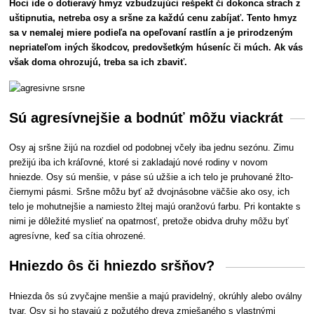
Hoci ide o dotieravý hmyz vzbudzujúci rešpekt či dokonca strach z
uštipnutia, netreba osy a sršne za každú cenu zabíjať. Tento hmyz
sa v nemalej miere podieľa na opeľovaní rastlín a je prirodzeným
nepriateľom iných škodcov, predovšetkým húseníc či múch. Ak vás
však doma ohrozujú, treba sa ich zbaviť.
Sú agresívnejšie a bodnúť môžu viackrát
Osy aj sršne žijú na rozdiel od podobnej včely iba jednu sezónu. Zimu
prežijú iba ich kráľovné, ktoré si zakladajú nové rodiny v novom
hniezde. Osy sú menšie, v páse sú užšie a ich telo je pruhované žlto-
čiernymi pásmi. Sršne môžu byť až dvojnásobne väčšie ako osy, ich
telo je mohutnejšie a namiesto žltej majú oranžovú farbu. Pri kontakte s
nimi je dôležité myslieť na opatrnosť, pretože obidva druhy môžu byť
agresívne, keď sa cítia ohrozené.
Hniezdo ôs či hniezdo sršňov?
Hniezda ôs sú zvyčajne menšie a majú pravidelný, okrúhly alebo oválny
tvar. Osy si ho stavajú z požutého dreva zmiešaného s vlastnými