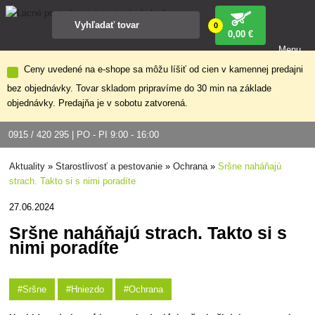
0
0
,00 €
Menu
Ceny uvedené na e-shope sa môžu líšiť od cien v kamennej predajni
bez objednávky. Tovar skladom pripravíme do 30 min na základe
objednávky. Predajňa je v sobotu zatvorená.
0915 / 420 295 | PO - PI 9:00 - 16:00
Aktuality
»
Starostlivosť a pestovanie
»
Ochrana
»
Sršne naháňajú
strach. Takto si s nimi poradíte
27.06.2024
Sršne naháňajú strach. Takto si s
nimi poradíte
#Sršne
#Hniezdo
#Ochrana