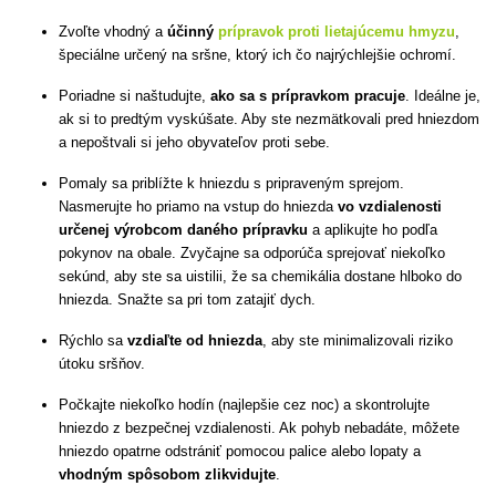
Zvoľte vhodný a
účinný
prípravok proti lietajúcemu hmyzu
,
špeciálne určený na sršne, ktorý ich čo najrýchlejšie ochromí.
Poriadne si naštudujte,
ako sa s prípravkom pracuje
. Ideálne je,
ak si to predtým vyskúšate. Aby ste nezmätkovali pred hniezdom
a nepoštvali si jeho obyvateľov proti sebe.
Pomaly sa priblížte k hniezdu s pripraveným sprejom.
Nasmerujte ho priamo na vstup do hniezda
vo vzdialenosti
určenej výrobcom daného prípravku
a aplikujte ho podľa
pokynov na obale. Zvyčajne sa odporúča sprejovať niekoľko
sekúnd, aby ste sa uistilii, že sa chemikália dostane hlboko do
hniezda. Snažte sa pri tom zatajiť dych.
Rýchlo sa
vzdiaľte od hniezda
, aby ste minimalizovali riziko
útoku sršňov.
Počkajte niekoľko hodín (najlepšie cez noc) a skontrolujte
hniezdo z bezpečnej vzdialenosti. Ak pohyb nebadáte, môžete
hniezdo opatrne odstrániť pomocou palice alebo lopaty a
vhodným spôsobom zlikvidujte
.