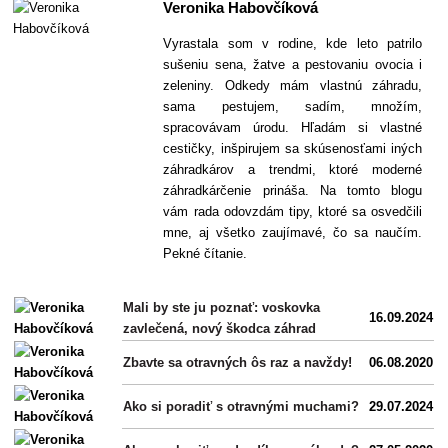
Veronika Habovčíková
Vyrastala som v rodine, kde leto patrilo
sušeniu sena, žatve a pestovaniu ovocia i
zeleniny. Odkedy mám vlastnú záhradu,
sama pestujem, sadím, množím,
spracovávam úrodu. Hľadám si vlastné
cestičky, inšpirujem sa skúsenosťami iných
záhradkárov a trendmi, ktoré moderné
záhradkárčenie prináša. Na tomto blogu
vám rada odovzdám tipy, ktoré sa osvedčili
mne, aj všetko zaujímavé, čo sa naučím.
Pekné čítanie.
Mali by ste ju poznať: voskovka
16.09.2024
zavlečená, nový škodca záhrad
Zbavte sa otravných ôs raz a navždy!
06.08.2020
Ako si poradiť s otravnými muchami?
29.07.2024