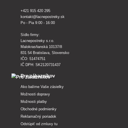
+421 915 420 295
kontakt@lacnepostreky.sk
Po - Pia 9:00 - 16:00
Sídlo firmy:
Lacnepostreky s.r.o.
Malokrasňanská 10137/8
831 54 Bratislava, Slovensko
IČO: 51474751
IČ DPH: SK2120731437
Pre zákazníkov
Ako balíme Vaše zásielky
Možnosti dopravy
Možnosti platby
Obchodné podmienky
Reklamačný poriadok
Odstúpiť od zmluvy tu