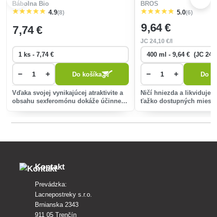
Bábolna Bio
BROS
(8)
(6)
4.9
5.0
9
,64 €
7
,74 €
JC
24
,10 €/l
−
+
−
+
Do košíka
Do ko
Vďaka svojej vynikajúcej atraktivite a
Ničí hniezda a likviduje 
obsahu sexferomónu dokáže účinne
ťažko dostupných miesta
prilákať a odchytiť osy resp. muchy.
vhodné na odstraňovanie
prístupných a skrytých h
Kontakt
Prevádzka:
Lacnepostreky s.r.o.
Brnianska 2343
911 05 Trenčín