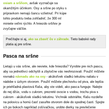
osiam a sršňom
, avšak vyznačuje sa
okamžitým účinkom. Osy a sršne po styku s
prípravkom nemajú šancu vzlietnuť. Pri kúpe
tohto produktu treba zohľadniť, že 300 ml
miniete veľmi rýchlo. A hniezdo sršňov je
zvyčajne väčšie.
Prečítajte si aj,
ako sa zbaviť ôs v záhrade
. Tieto babské rady
platia aj pre sršne.
Pasca na sršne
Lietajú u vás sršne, ale neviete, kde hniezdia? Vyrobte pre nich pascu,
aby sa jednotlivci odchytili a zbytočne vás neohrozovali. Použiť môžete
rovnakú
návnadu ako na osy
- akúkoľvek sladkú tekutinu naliatu v
nádobe s úzkym otvorom. Použiť môžete plechovku od piva, ale lepšia
je priehľadná plastová fľaša, aby ste videli, ako pasca funguje. Nalejte
do nej džús, vodu s cukrom, prezreté ovocie s vodou, trochu piva s
cukrom - akúkoľvek sladkú tekutinu. Vrchnák odstráňte, fľašu rozdeľte
na polovicu a hornú časť zasuňte otvorom dole do spodnej časti. Spojte
ich po bokoch napríklad zošívačkou, urobte dierky na prevlečenie