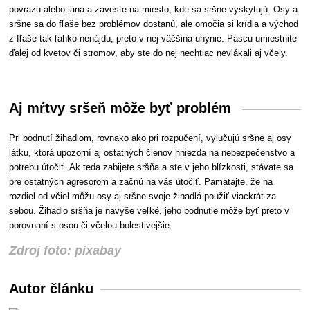
povrazu alebo lana a zaveste na miesto, kde sa sršne vyskytujú. Osy a
sršne sa do fľaše bez problémov dostanú, ale omočia si krídla a východ
z fľaše tak ľahko nenájdu, preto v nej väčšina uhynie. Pascu umiestnite
ďalej od kvetov či stromov, aby ste do nej nechtiac nevlákali aj včely.
Aj mŕtvy sršeň môže byť problém
Pri bodnutí žihadlom, rovnako ako pri rozpučení, vylučujú sršne aj osy
látku, ktorá upozorní aj ostatných členov hniezda na nebezpečenstvo a
potrebu útočiť. Ak teda zabijete sršňa a ste v jeho blízkosti, stávate sa
pre ostatných agresorom a začnú na vás útočiť. Pamätajte, že na
rozdiel od včiel môžu osy aj sršne svoje žihadlá použiť viackrát za
sebou. Žihadlo sršňa je navyše veľké, jeho bodnutie môže byť preto v
porovnaní s osou či včelou bolestivejšie.
Zdroj foto: pixabay
Autor článku