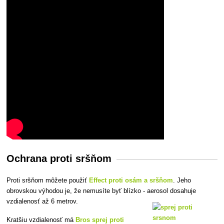
Ochrana proti sršňom
Proti sršňom môžete použiť
Effect proti osám a sršňom
. Jeho
obrovskou výhodou je, že nemusíte byť blízko - aerosol dosahuje
vzdialenosť až 6 metrov.
Kratšiu vzdialenosť má
Bros sprej proti