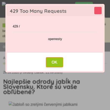
0
429 Too Many Requests
0
,00 €
Menu
Ceny uvedené na e-shope sa môžu líšiť od cien v kamennej predajni
429 /
bez objednávky. Tovar skladom pripravíme do 30 min na základe
objednávky. Predajňa je v sobotu zatvorená.
openresty
0915 / 420 295 | PO - PI 9:00 - 16:00
Aktuality
»
Najlepšie odrody jabĺk na Slovensku. Ktoré sú vaše
OK
obľúbené?
29.09.2020 (Pôvodný článok: 21.09.2020)
Najlepšie odrody jabĺk na
Slovensku. Ktoré sú vaše
obľúbené?