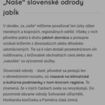
„Naše“ slovenské odrody
jabĺk
V skratke, za „naše“ môžeme považovať len úzky výber
miestnych a krajových, regionálnych odrôd. Všetky z nich
jabloň domáca
pôvodne patria k druhu
a postupne
vznikali krížením z divorastúcich alebo dlhodobo
udomácnených. Tie sa k nám dostali prostredníctvom vĺn
osídľovania, z križovatiek obchodných ciest alebo ako
„naturálie“ za významné služby.
Slovenské odrody - staré, pôvodné sa pestujú len
viazané na klimatické
v obmedzenom rozsahu, sú
a kultúrne podmienky v tom-ktorom regióne
. To
znamená, že v iných častiach sveta sa nevyskytujú. Do
pozornosti dávame odrody Solivarské ušľachtilé,
Hontiarska končiarka a Parména zlatá zimná.