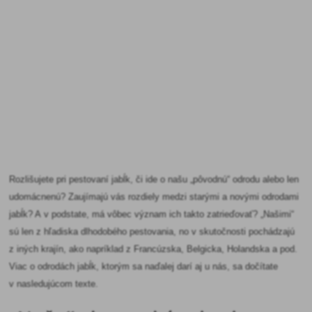
Rozlišujete pri pestovaní jabĺk, či ide o našu „pôvodnú“ odrodu alebo len
udomácnenú? Zaujímajú vás rozdiely medzi starými a novými odrodami
jabĺk? A v podstate, má vôbec význam ich takto zatrieďovať? „Našimi“
sú len z hľadiska dlhodobého pestovania, no v skutočnosti pochádzajú
z iných krajín, ako napríklad z Francúzska, Belgicka, Holandska a pod.
Viac o odrodách jabĺk, ktorým sa naďalej darí aj u nás, sa dočítate
v nasledujúcom texte.