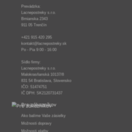
Prevádzka:
Lacnepostreky s.r.o.
Brnianska 2343
911 05 Trenčín
+421 915 420 295
kontakt@lacnepostreky.sk
Po - Pia 9:00 - 16:00
Sídlo firmy:
Lacnepostreky s.r.o.
Malokrasňanská 10137/8
831 54 Bratislava, Slovensko
IČO: 51474751
IČ DPH: SK2120731437
Pre zákazníkov
Ako balíme Vaše zásielky
Možnosti dopravy
Možnosti platby