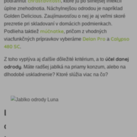
chrastavitosti
podľahnúť
, ktoré ju po silnejšej infekcii
úplne znehodnotia. Náchylnejšou odrodou je napríklad
Golden Delicious. Zaujímavosťou o nej je aj veľmi skoré
prezretie pri skladovaní v domácich podmienkach.
múčnatke
Podlieha taktiež
, pričom z vhodných
Delan Pro
Calypso
viacfunkčných prípravkov vyberáme
a
480 SC
.
účel danej
Z toho vyplýva aj ďalšie dôležité kritérium, a to
odrody
. Máte radšej jablká na priamy konzum, alebo na
dlhodobé uskladnenie? Ktoré slúžia viac na čo?
Letné
a skoré