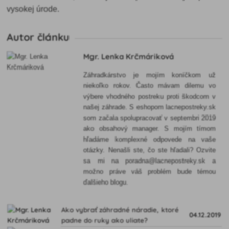
vysokej úrode.
Autor článku
Mgr. Lenka Krčmáriková
Záhradkárstvo je mojím koníčkom už
niekoľko rokov. Často mávam dilemu vo
výbere vhodného postreku proti škodcom v
našej záhrade. S eshopom lacnepostreky.sk
som začala spolupracovať v septembri 2019
ako obsahový manager. S mojím tímom
hľadáme komplexné odpovede na vaše
otázky. Nenašli ste, čo ste hľadali? Ozvite
sa mi na poradna@lacnepostreky.sk a
možno práve váš problém bude témou
ďalšieho blogu.
Ako vybrať záhradné náradie, ktoré
04.12.2019
padne do ruky ako uliate?