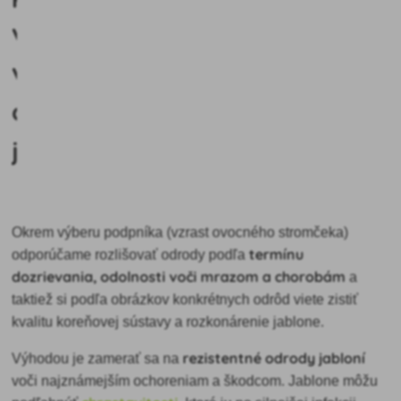
výbere
vhodnej
odrody
jabloní?
Okrem výberu podpníka (vzrast ovocného stromčeka)
termínu
odporúčame rozlišovať odrody podľa
dozrievania, odolnosti voči mrazom a chorobám
a
taktiež si podľa obrázkov konkrétnych odrôd viete zistiť
kvalitu koreňovej sústavy a rozkonárenie jablone.
rezistentné odrody jabloní
Výhodou je zamerať sa na
voči najznámejším ochoreniam a škodcom. Jablone môžu