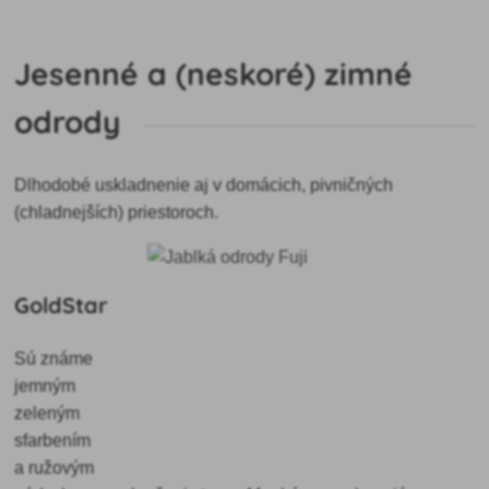
Jesenné a (neskoré) zimné
odrody
Dlhodobé uskladnenie aj v domácich, pivničných
(chladnejších) priestoroch.
GoldStar
Sú známe
jemným
zeleným
sfarbením
a ružovým