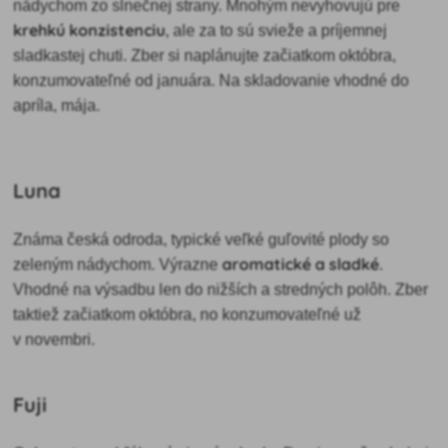
nádychom zo slnečnej strany. Mnohým nevyhovujú pre
krehkú konzistenciu
, ale za to sú svieže a príjemnej
sladkastej chuti. Zber si naplánujte začiatkom októbra,
konzumovateľné od januára. Na skladovanie vhodné do
apríla, mája.
Luna
Známa česká odroda, typické veľké guľovité plody so
aromatické a sladké
zeleným nádychom. Výrazne
.
Vhodné na výsadbu len do nižších a stredných polôh. Zber
taktiež začiatkom októbra, no konzumovateľné už
v novembri.
Fuji