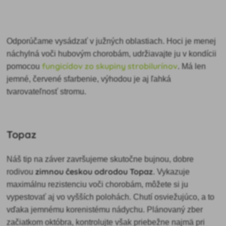
Odporúčame vysádzať v južných oblastiach. Hoci je menej
náchylná voči hubovým chorobám, udržiavajte ju v kondícii
fungicídov zo skupiny strobilurínov
pomocou
. Má len
jemné, červené sfarbenie, výhodou je aj ľahká
tvarovateľnosť stromu.
Topaz
Náš tip na záver završujeme skutočne bujnou, dobre
zimnou českou odrodou Topaz
rodivou
. Vykazuje
maximálnu rezistenciu voči chorobám, môžete si ju
vypestovať aj vo vyšších polohách. Chutí osviežujúco, a to
vďaka jemnému korenistému nádychu. Plánovaný zber
začiatkom októbra, kontrolujte však priebežne najmä pri