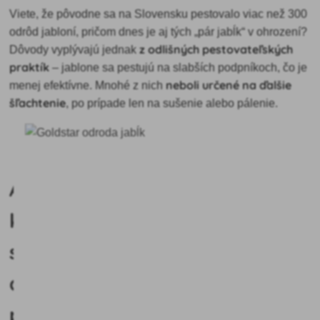
Viete, že pôvodne sa na Slovensku pestovalo viac než 300
odrôd jabloní, pričom dnes je aj tých „pár jabĺk“ v ohrození?
z odlišných pestovateľských
Dôvody vyplývajú jednak
praktík
– jablone sa pestujú na slabších podpníkoch, čo je
neboli určené na ďalšie
menej efektívne. Mnohé z nich
šľachtenie
, po prípade len na sušenie alebo pálenie.
Aké
kritériá
sú
dôležité
pri