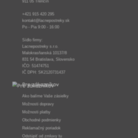
911 05 Trenčín
+421 915 420 295
kontakt@lacnepostreky.sk
Po - Pia 9:00 - 16:00
Sídlo firmy:
Lacnepostreky s.r.o.
Malokrasňanská 10137/8
831 54 Bratislava, Slovensko
IČO: 51474751
IČ DPH: SK2120731437
Pre zákazníkov
Ako balíme Vaše zásielky
Možnosti dopravy
Možnosti platby
Obchodné podmienky
Reklamačný poriadok
Odstúpiť od zmluvy tu