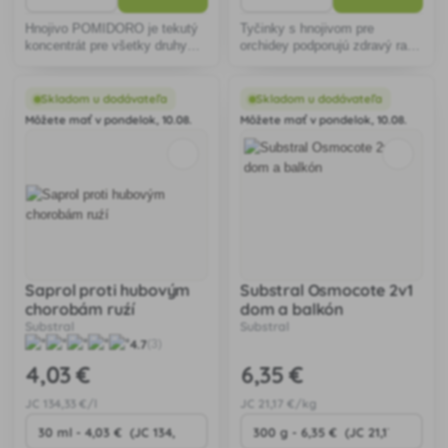
Hnojivo POMIDORO je tekutý
Tyčinky s hnojivom pre
koncentrát pre všetky druhy
orchidey podporujú zdravý rast
rajčín, ale aj paprík a
a kvitnutie, uvoľňujú živiny
baklažánov.
postupne, jednoduchá aplikácia
zaručuje stabilný prísun živín
Skladom u dodávateľa
Skladom u dodávateľa
na niekoľko týždňov.
Môžete mať v pondelok, 10.08.
Môžete mať v pondelok, 10.08.
Saprol proti hubovým
Substral Osmocote 2v1
chorobám ruźí
dom a balkón
Substral
Substral
4.7
(3)
4
,03 €
6
,35 €
JC
134
,33 €/l
JC
21
,17 €/kg