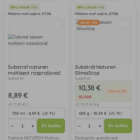
účinkom. Pôsobí na larvy aj
Insekticídny aj fungicídny
dospelé jedince savých a
systémový účinok.
Na sklade 3 ks
Na sklade 1 ks
žravých škodcov. Účinná látka
Môžete mať zajtra, 07.08.
Môžete mať zajtra, 07.08.
je vstrebávaná l
Akcia −5%
Substral naturen
Substrál Naturen
multisect rozprašovač
SlimaStop
Substral
Substral
10
,38 €
Ušetríš 5%
8
,89 €
10
,98€
JC
11
,85 €/l
JC
15
,15 €/kg
−
+
−
+
Do košíka
Do košíka
Substral NATUREN Multisec
Ekologický granulovaný