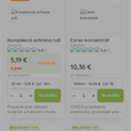
Komplexná ochrana ruží
Careo koncentrát
Substral
Substral
5.0
5.0
(6)
(8)
5
,19 €
Ušetríš 2%
10
,36 €
5
,30€
JC
207
,60 €/l
JC
103
,60 €/l
−
+
−
+
Do košíka
Do košíka
Prípravok proti odolným
CAREO je kontaktný
škodcom a hubovým chorobám
insekticídny prostriedok proti
s dlhodobým efektom.
škodcom, ktorý chráni izbové
Insekticídny aj fungicídny
aj balkónové kvety pred
systémový účinok.
škodlivým savým a žravým
Na sklade > 5 ks
Na sklade 1 ks