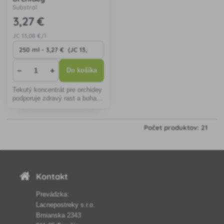
Substral
3
,27 €
JC
13
,08 €/l
−
+
Do košíka
Tekutý koncentrát pre orchidey
podporuje zdravý rast a bohaté
kvitnutie, posilňuje korene a je
vhodný na jednoduchú
aplikáciu v interiéri aj exteriéri.
Počet produktov: 21
Kontakt
Prevádzka:
Lacnepostreky s.r.o.
Brnianska 2343