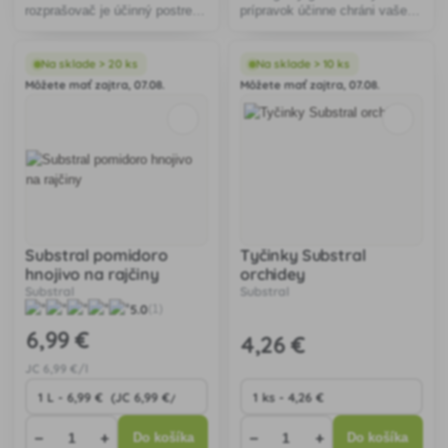
rozprašovač je účinný postrek
prípravok účinne chráni vaše
určený na ničenie škodlivého
rastliny pred slimákmi a
hmyzu u jadrového ovocia,
ulitníkmi, je odolný voči dažďu
bobuľovín, zeleniny a
a bezpečný pre deti aj domáce
Na sklade > 20 ks
Na sklade > 10 ks
okrasných rastlín. Obsahuje
zvieratá.
Môžete mať zajtra, 07.08.
Môžete mať zajtra, 07.08.
prírodný repkový olej
Substral pomidoro
Tyčinky Substral
hnojivo na rajčiny
orchidey
Substral
Substral
5.0
(1)
6
,99 €
4
,26 €
JC
6
,99 €/l
−
+
−
+
Do košíka
Do košíka