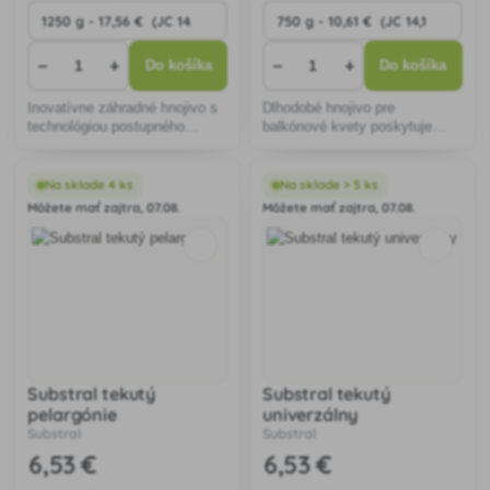
−
+
−
+
Do košíka
Do košíka
Inovatívne záhradné hnojivo s
Dlhodobé hnojivo pre
technológiou postupného
balkónové kvety poskytuje
uvoľňovania živín, zaisťuje
optimálnu výživu počas 6
výživu až šesť mesiacov,
mesiacov, podporuje bohaté
podporuje rast okrasných a
kvitnutie a silný rast bez rizika
Na sklade 4 ks
Na sklade > 5 ks
úžitkových rastlín, šetrné k
prehnojenia, vďaka
Môžete mať zajtra, 07.08.
Môžete mať zajtra, 07.08.
životnému pro
postupnému uvoľňovaniu živín.
Substral tekutý
Substral tekutý
pelargónie
univerzálny
Substral
Substral
6
,53 €
6
,53 €