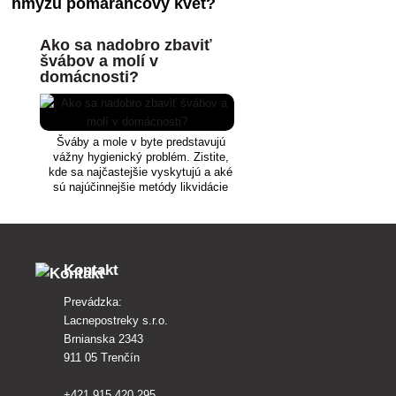
hmyzu pomarančový kvet?
Ako sa nadobro zbaviť
švábov a molí v
domácnosti?
Šváby a mole v byte predstavujú
vážny hygienický problém. Zistite,
kde sa najčastejšie vyskytujú a aké
sú najúčinnejšie metódy likvidácie
švábov a molí.
Kontakt
Prevádzka:
Lacnepostreky s.r.o.
Brnianska 2343
911 05 Trenčín
+421 915 420 295