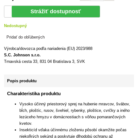
Strážiť dostupnosť
Nedostupný
Pridať do obľúbených
Výrobca/dovozca podľa nariadenia (EU) 2023/988
S.C. Johnson s.r.o.
Trnavská cesta 33, 831 04 Bratislava 3, SVK
Popis produktu
Charakteristika produktu
Vysoko účinný priestorový sprej na hubenie mravcov, švábov,
bĺch, ploštíc, rusov, švehiel, rybenky, ploštice, cvrčky a iného
lezúceho hmyzu v domácnostiach s vôňou pomarančových
kvetov.
Insekticíd vďaka účinnému zloženiu pôsobí okamžite počas
niekoľkých sekúnd a poskytuje dlhodobú ochranu až