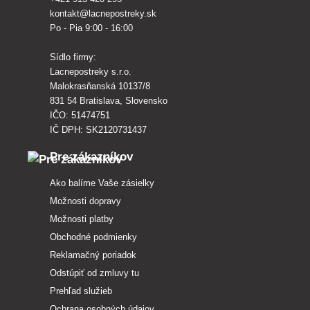
kontakt@lacnepostreky.sk
Po - Pia 9:00 - 16:00
Sídlo firmy:
Lacnepostreky s.r.o.
Malokrasňanská 10137/8
831 54 Bratislava, Slovensko
IČO: 51474751
IČ DPH: SK2120731437
Pre zákazníkov
Ako balíme Vaše zásielky
Možnosti dopravy
Možnosti platby
Obchodné podmienky
Reklamačný poriadok
Odstúpiť od zmluvy tu
Prehľad služieb
Ochrana osobných údajov