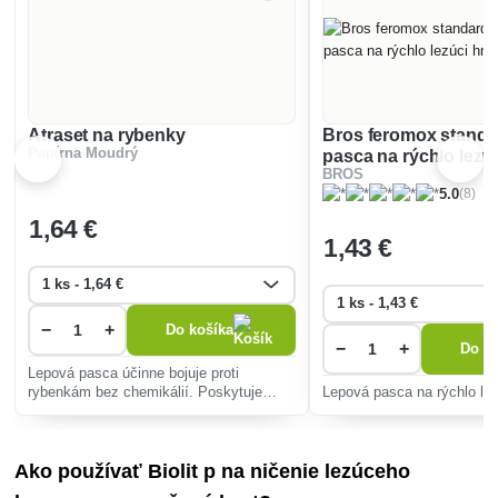
Atraset na rybenky
Bros feromox standa
Papírna Moudrý
pasca na rýchlo lezú
BROS
(8)
5.0
1
,64 €
1
,43 €
−
+
Do košíka
−
+
Do ko
Lepová pasca účinne bojuje proti
rybenkám bez chemikálií. Poskytuje
Lepová pasca na rýchlo le
dlhodobú ochranu, je netoxická a bez
zápachu, ideálna pre interiéry s deťmi a
domácimi miláčikmi.
Ako používať Biolit p na ničenie lezúceho