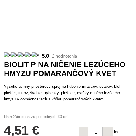
5.0
2 hodnotenia
BIOLIT P NA NIČENIE LEZÚCEHO
HMYZU POMARANČOVÝ KVET
Vysoko účinný priestorový sprej na hubenie mravcov, švábov, bĺch,
ploštíc, rusov, švehiel, rybenky, ploštice, cvrčky a iného lezúceho
hmyzu v domácnostiach s vôňou pomarančových kvetov.
Najnižšia cena za posledných 30 dní:
4
,51 €
ks