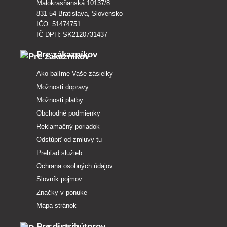
Malokrasňanská 10137/8
831 54 Bratislava, Slovensko
IČO: 51474751
IČ DPH: SK2120731437
Pre zákazníkov
Ako balíme Vaše zásielky
Možnosti dopravy
Možnosti platby
Obchodné podmienky
Reklamačný poriadok
Odstúpiť od zmluvy tu
Prehľad služieb
Ochrana osobných údajov
Slovník pojmov
Značky v ponuke
Mapa stránok
Pre distribútorov