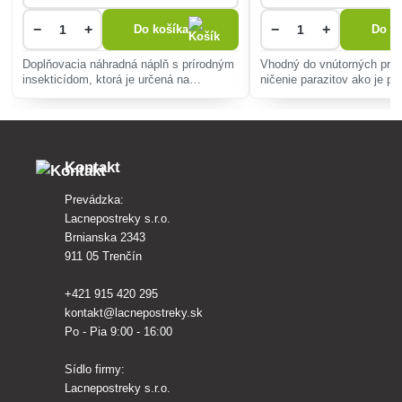
−
+
−
+
Do košíka
Do ko
Doplňovacia náhradná náplň s prírodným
Vhodný do vnútorných prie
insekticídom, ktorá je určená na
ničenie parazitov ako je plo
odstránenie mravcov na terasách,
Zaručuje vynikajúcu vypud
balkónoch a v obytných priestoroch.
dlhotrvajúcu účinnosť. Príp
vhodný aj na škodcov, ktor
Kontakt
Prevádzka:
Lacnepostreky s.r.o.
Brnianska 2343
911 05 Trenčín
+421 915 420 295
kontakt@lacnepostreky.sk
Po - Pia 9:00 - 16:00
Sídlo firmy:
Lacnepostreky s.r.o.