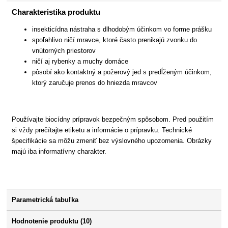
Charakteristika produktu
insekticídna nástraha s dlhodobým účinkom vo forme prášku
spoľahlivo ničí mravce, ktoré často prenikajú zvonku do
vnútorných priestorov
ničí aj rybenky a muchy domáce
pôsobí ako kontaktný a požerový jed s predĺženým účinkom,
ktorý zaručuje prenos do hniezda mravcov
Používajte biocídny prípravok bezpečným spôsobom. Pred použitím
si vždy prečítajte etiketu a informácie o prípravku. Technické
špecifikácie sa môžu zmeniť bez výslovného upozornenia. Obrázky
majú iba informatívny charakter.
Parametrická tabuľka
Hodnotenie produktu (10)