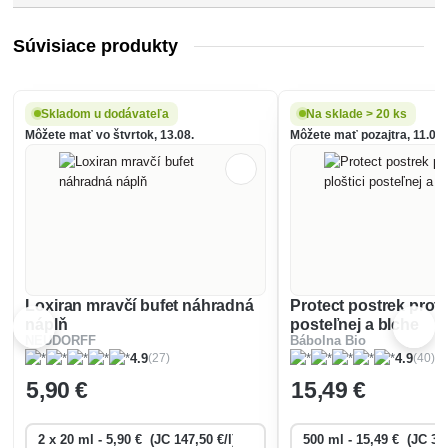
Súvisiace produkty
Skladom u dodávateľa
Na sklade > 20 ks
Môžete mať vo štvrtok, 13.08.
Môžete mať pozajtra, 11.08.
Loxiran mravčí bufet náhradná
Protect postrek proti 
náplň
posteľnej a blche
NEUDORFF
Bábolna Bio
(27)
(40)
4.9
4.9
5
,90 €
15
,49 €