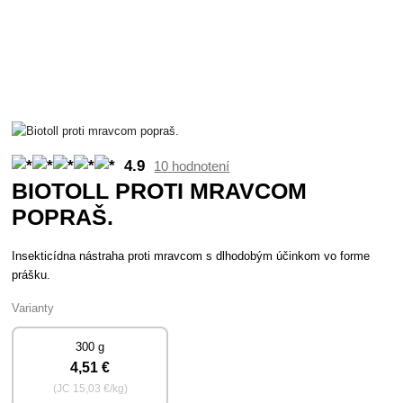
4.9
10 hodnotení
BIOTOLL PROTI MRAVCOM
POPRAŠ.
Insekticídna nástraha proti mravcom s dlhodobým účinkom vo forme
prášku.
Varianty
300 g
4
,51 €
(JC
15
,03 €/kg)