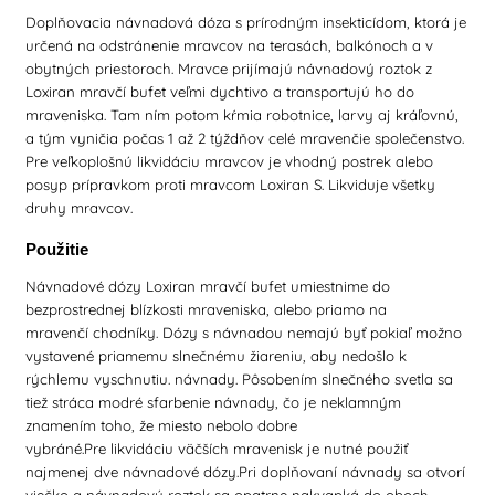
Doplňovacia návnadová dóza s prírodným insekticídom, ktorá je
určená na odstránenie mravcov na terasách, balkónoch a v
obytných priestoroch. Mravce prijímajú návnadový roztok z
Loxiran mravčí bufet veľmi dychtivo a transportujú ho do
mraveniska. Tam ním potom kŕmia robotnice, larvy aj kráľovnú,
a tým vyničia počas 1 až 2 týždňov celé mravenčie společenstvo.
Pre veľkoplošnú likvidáciu mravcov je vhodný postrek alebo
posyp prípravkom proti mravcom Loxiran S. Likviduje všetky
druhy mravcov.
Použitie
Návnadové dózy Loxiran mravčí bufet umiestnime do
bezprostrednej blízkosti mraveniska, alebo priamo na
mravenčí chodníky. Dózy s návnadou nemajú byť pokiaľ možno
vystavené priamemu slnečnému žiareniu, aby nedošlo k
rýchlemu vyschnutiu. návnady. Pôsobením slnečného svetla sa
tiež stráca modré sfarbenie návnady, čo je neklamným
znamením toho, že miesto nebolo dobre
vybráné.Pre likvidáciu väčších mravenisk je nutné použiť
najmenej dve návnadové dózy.Pri doplňovaní návnady sa otvorí
viečko a návnadový roztok sa opatrne nakvapká do oboch