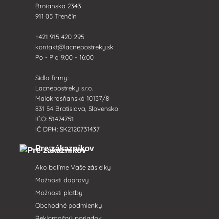
Brnianska 2343
911 05 Trenčín
+421 915 420 295
kontakt@lacnepostreky.sk
Po - Pia 9:00 - 16:00
Sídlo firmy:
Lacnepostreky s.r.o.
Malokrasňanská 10137/8
831 54 Bratislava, Slovensko
IČO: 51474751
IČ DPH: SK2120731437
Pre zákazníkov
Ako balíme Vaše zásielky
Možnosti dopravy
Možnosti platby
Obchodné podmienky
Reklamačný poriadok