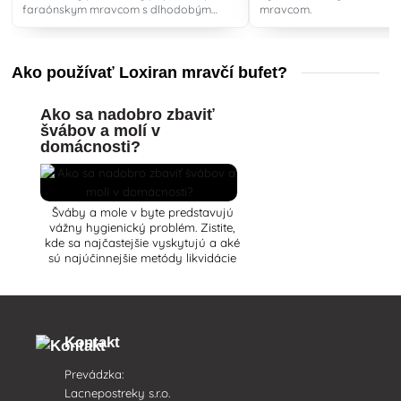
faraónskym mravcom s dlhodobým
mravcom.
účinkom.
Ako používať Loxiran mravčí bufet?
Ako sa nadobro zbaviť
švábov a molí v
domácnosti?
Šváby a mole v byte predstavujú
vážny hygienický problém. Zistite,
kde sa najčastejšie vyskytujú a aké
sú najúčinnejšie metódy likvidácie
švábov a molí.
Kontakt
Prevádzka:
Lacnepostreky s.r.o.