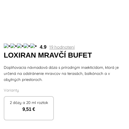
4.9
19 hodnotení
LOXIRAN MRAVČÍ BUFET
Doplňovacia návnadová dóza s prírodným insekticídom, ktorá je
určená na odstránenie mravcov na terasách, balkónoch a v
obytných priestoroch.
Varianty
2 dózy a 20 ml roztok
9
,51 €