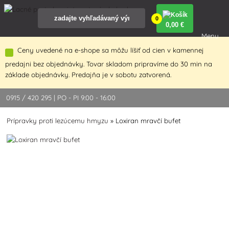
0
0
,00 €
Menu
Ceny uvedené na e-shope sa môžu líšiť od cien v kamennej
predajni bez objednávky. Tovar skladom pripravíme do 30 min na
základe objednávky. Predajňa je v sobotu zatvorená.
0915 / 420 295 | PO - PI 9:00 - 16:00
Prípravky proti lezúcemu hmyzu
»
Loxiran mravčí bufet