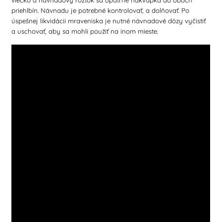
priehlbín. Návnadu je potrebné kontrolovať, a dolňovať. Po
úspešnej likvidácii mraveniska je nutné návnadové dózy vyčistiť
a uschovať, aby sa mohli použiť na inom mieste.