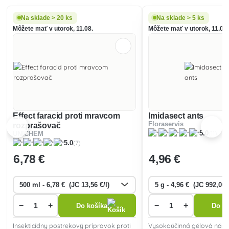
Na sklade > 20 ks
Na sklade > 5 ks
Môžete mať v utorok, 11.08.
Môžete mať v utorok, 11.08.
Effect faracid proti mravcom
Imidasect ants
Floraservis
rozprašovač
(11)
5.0
UNICHEM
(7)
5.0
6
,78 €
4
,96 €
−
+
−
+
Do košíka
Do ko
Insekticídny postrekový prípravok proti
Vysokoúčinná gélová nástr