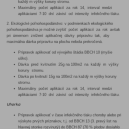
každý m výšky koruny stromu.
Maximálny počet aplikácií za rok 14, interval medzi
aplikáciami 7-10 dní závisí od intenzity infekčného tlaku.
2. Ekologické poľnohospodárstvo: v podmienkach ekologického
poľnohospodárstva je možné zvýšiť počet aplikácií za rok avšak
pri úmernom znížení aplikačnej dávky prípravku tak, aby
maximálna dávka prípravku na plochu nebola prekročená.
Prípravok aplikovať od vývojého štádia BBCH 10 (myšie
uško).
Dávka pred kvitnutím 25g na 100m2 na každý m výšky
koruny stromu.
Dávka po kvitnutí 15g na 100m2 na každý m výšky koruny
stromu.
Maximálny počet aplikácií za rok 14, interval medzi
aplikáciami 7-10 dní závisí od intenzity infekčného tlaku.
Uhorka
Prípravok aplikovať v čase infekčného tlaku choroby alebo pri
výskyte prvých príznakov, t.j. od BBCH 13 (3. pravý list na
hlavnej stonke rozvinutý) do BBCH 87 (70 % plodov dosiahlo