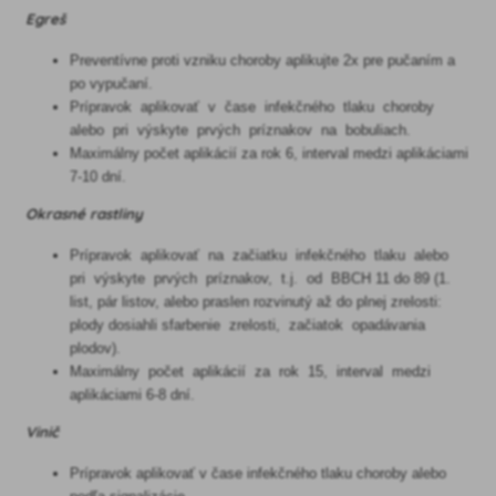
Egreš
Preventívne proti vzniku choroby aplikujte 2x pre pučaním a
po vypučaní.
Prípravok aplikovať v čase infekčného tlaku choroby
alebo pri výskyte prvých príznakov na bobuliach.
Maximálny počet aplikácií za rok 6, interval medzi aplikáciami
7-10 dní.
Okrasné rastliny
Prípravok aplikovať na začiatku infekčného tlaku alebo
pri výskyte prvých príznakov, t.j. od BBCH 11 do 89 (1.
list, pár listov, alebo praslen rozvinutý až do plnej zrelosti:
plody dosiahli sfarbenie zrelosti, začiatok opadávania
plodov).
Maximálny počet aplikácií za rok 15, interval medzi
aplikáciami 6-8 dní.
Vinič
Prípravok aplikovať v čase infekčného tlaku choroby alebo