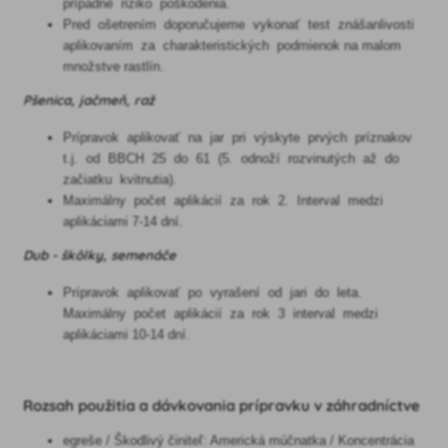
prípadné riziko poškodenia.
Pred ošetrením doporučujeme vykonať test znášanlivosti
aplikovaním za charakteristických podmienok na malom
množstve rastlín.
Pšenica, jačmeň, raž
Prípravok aplikovať na jar pri výskyte prvých príznakov
t.j. od BBCH 25 do 61 (5. odnoží rozvinutých až do
začiatku kvitnutia).
Maximálny počet aplikácií za rok 2. Interval medzi
aplikáciami 7-14 dní.
Dub - škôlky, semenáče
Prípravok aplikovať po vyrašení od jari do leta.
Maximálny počet aplikácií za rok 3 interval medzi
aplikáciami 10-14 dní.
​Rozsah použitia a dávkovania prípravku v záhradníctve
egreše / Škodlivý činiteľ: Americká múčnatka / Koncentrácia