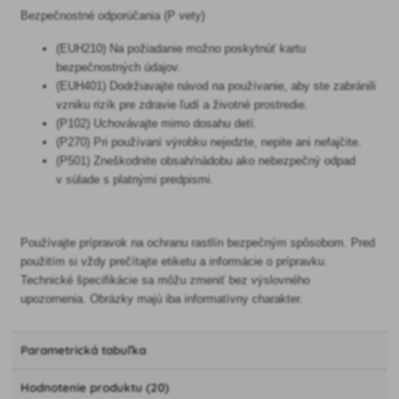
Bezpečnostné odporúčania (P vety)
(EUH210) Na požiadanie možno poskytnúť kartu
bezpečnostných údajov.
(EUH401) Dodržiavajte návod na používanie, aby ste zabránili
vzniku rizík pre zdravie ľudí a životné prostredie.
(P102) Uchovávajte mimo dosahu detí.
(P270) Pri používaní výrobku nejedzte, nepite ani nefajčite.
(P501) Zneškodnite obsah/nádobu ako nebezpečný odpad
v súlade s platnými predpismi.
Používajte prípravok na ochranu rastlín bezpečným spôsobom. Pred
použitím si vždy prečítajte etiketu a informácie o prípravku.
Technické špecifikácie sa môžu zmeniť bez výslovného
upozornenia. Obrázky majú iba informatívny charakter.
Parametrická tabuľka
Hodnotenie produktu (20)