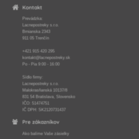
Kontakt
Prevádzka:
Lacnepostreky s.r.o.
Brnianska 2343
911 05 Trenčín
+421 915 420 295
kontakt@lacnepostreky.sk
Po - Pia 9:00 - 16:00
Sídlo firmy:
Lacnepostreky s.r.o.
Malokrasňanská 10137/8
831 54 Bratislava, Slovensko
IČO: 51474751
IČ DPH: SK2120731437
Pre zákazníkov
Ako balíme Vaše zásielky