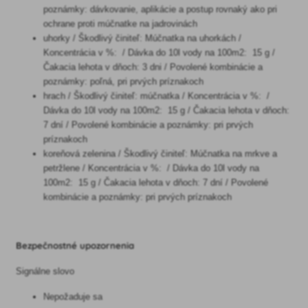
poznámky: dávkovanie, aplikácie a postup rovnaký ako pri
ochrane proti múčnatke na jadrovinách
uhorky / Škodlivý činiteľ: Múčnatka na uhorkách /
Koncentrácia v %: / Dávka do 10l vody na 100m2: 15 g /
Čakacia lehota v dňoch: 3 dni / Povolené kombinácie a
poznámky: poľná, pri prvých príznakoch
hrach / Škodlivý činiteľ: múčnatka / Koncentrácia v %: /
Dávka do 10l vody na 100m2: 15 g / Čakacia lehota v dňoch:
7 dní / Povolené kombinácie a poznámky: pri prvých
príznakoch
koreňová zelenina / Škodlivý činiteľ: Múčnatka na mrkve a
petržlene / Koncentrácia v %: / Dávka do 10l vody na
100m2: 15 g / Čakacia lehota v dňoch: 7 dní / Povolené
kombinácie a poznámky: pri prvých príznakoch
Bezpečnostné upozornenia
Signálne slovo
Nepožaduje sa