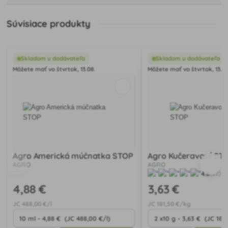
Súvisiace produkty
Skladom u dodávateľa
Skladom u dodávateľa
Môžete mať vo štvrtok, 13.08.
Môžete mať vo štvrtok, 13.08
Agro Americká múčnatka STOP
Agro Kučeravosť ST
AGRO
AGRO
4.8
(12)
4
,88 €
3
,63 €
JC
488
,00 €/l
JC
181
,50 €/kg