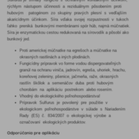
rýchlym nástupom účinnosti a reziduálnym pôsobením proti
hubovým patogénom zo skupiny pravých plesní s vedľajším
akaricídnym účinkom. Síra vďaka svojej rozpustnosti v tukoch
ľahko preniká bunkovými membránami spór húb, najmä múčnatiek.
Síra je enzymatickou cestou redukovaná na sírovodík a pôsobí ako
bunkový jed.
Proti americkej múčnatke na egrešoch a múčnatke na
okrasných rastlinách a iných plodinách.
Fungicídny prípravok vo forme vodou dispergovateľných
granúl na ochranu viniča, jadrovín, egreša, uhoriek, hrachu,
koreňovej zeleniny, pšenice, jačmeňa, raže, okrasných
rastlín škôlok a semenáčov duba proti hubovým
chorobám na aplikáciu postrekom alebo rosením.
Vhodný do ekologického poľnohospodárstva!
Prípravok Sulfurus je povolený pre použitie v
ekologickom poľnohospodárstve v súlade s Nariadením
Rady (ES) č. 834/2007 o ekologickej výrobe a
označovaní ekologických produktov.
Odporúčania pre aplikáciu