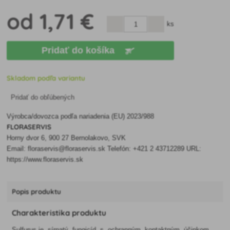
od
1
,71 €
ks
Pridať do košíka
Skladom podľa variantu
Pridať do obľúbených
Výrobca/dovozca podľa nariadenia (EU) 2023/988
FLORASERVIS
Horny dvor 6, 900 27 Bernolakovo, SVK
Email: floraservis@floraservis.sk Telefón: +421 2 43712289 URL:
https://www.floraservis.sk
Popis produktu
Charakteristika produktu
Sulfurus je sírnatý fungicíd s ochranným kontaktným účinkom,