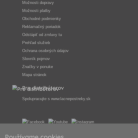
Možnosti dopravy
Možnosti platby
Obchodné podmienky
Reklamačný poriadok
Odstúpiť od zmluvy tu
Prehľad služieb
Ochrana osobných údajov
Slovník pojmov
Značky v ponuke
Mapa stránok
Pre distribútorov
Spolupracujte s
www.lacnepostreky.sk
Vždy vám odborne poradíme
Používame cookies