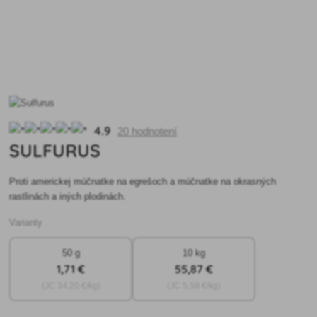
4.9
20 hodnotení
SULFURUS
Proti americkej múčnatke na egrešoch a múčnatke na okrasných
rastlinách a iných plodinách.
Varianty
50 g
10 kg
1
,71 €
55
,87 €
(JC
34
,20 €/kg)
(JC
5
,59 €/kg)