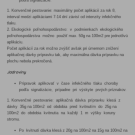
podľa signalizácie.
1. Konvenčné pestovanie: maximálny počet aplikácií za rok 8,
interval medzi aplikáciami 7-14 dní závisí od intenzity infekčného
tlaku.
2. Ekologické poľnohospodárstvo: v podmienkach ekologického
poľnohospodárstva možno použiť max. 50g na 100m2 pre jednotlivú
aplikáciu.
Počet aplikácií za rok možno zvýšiť avšak pri úmernom znížení
aplikačnej dávky prípravku tak, aby maximálna dávka prípravku na
plochu nebola prekročená.
Jadroviny
Prípravok aplikovať v čase infekčného tlaku choroby
podľa signalizácie, prípadne pri výskyte prvých príznakov.
1. Konvenčné pestovanie: aplikačná dávka prípravku klesá z
dávky 35g na 100m2 od obdobia pred kvitnutím do 25g na
100m2 do obdobia kvitnutia na každý 1 m výšky koruny
stromu.
Po kvitnutí dávka klesá z 20g na 100m2 na 15g na 100m2 na