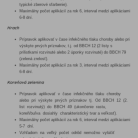
typické zberové sfarbenie).
Maximálny počet aplikácií za rok 6, interval medzi aplikáciami
6-8 dní.
Hrach
Prípravok aplikovať v čase infekčného tlaku choroby alebo pri
výskyte prvých príznakov, t.j. od BBCH 12 (2 listy s
prílistkami rozvinuté alebo 2 úponky rozvinuté) do BBCH 79
(zelená zrelosť).
Maximálny počet aplikácií za rok 3, interval medzi aplikáciami
6-8 dní.
Koreňová zelenina
Prípravok aplikovať v čase infekčného tlaku choroby
alebo pri výskyte prvých príznakov tj. Od BBCH 12 (2.
list rozvinutý) do BBCH 49 (ukončenie rastu,
koreň/buľva dosiahly charakteristický tvar a veľkosť).
Maximálny počet aplikácií za rok 6, interval medzi aplikáciami
5-7 dní.
Vzhľadom na veľký počet odrôd nemožno vylúčiť