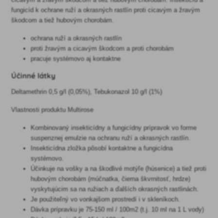
fungicíd k ochrane ruží a okrasných rastlín proti cicavým a žravým
škodcom a tiež hubovým chorobám.
ochrana ruží a okrasných rastlín
proti žravým a cicavým škodcom a proti chorobám
pracuje systémovo aj kontaktne
Účinné látky
Deltamethrin 0,5 g/l (0,05%), Tebukonazol 10 g/l (1%)
Vlastnosti produktu Multirose
Kombinovaný insekticídny a fungicídny prípravok vo forme
suspenznej emulzie na ochranu ruží a okrasných rastlín.
Insekticídna zložka pôsobí kontaktne a fungicídna
systémovo.
Účinkuje na vošky a na škodlivé motýľe (húsenice) a tiež proti
hubovým chorobám (múčnatka, čierna škvrnitosť, hrdze)
vyskytujúcim sa na ružiach a ďalších okrasných rastlinách.
Je použiteľný vo vonkajšom prostredí i v skleníkoch.
Dávka prípravku je 75-150 ml / 100m2 (t.j. 10 ml na 1 L vody)