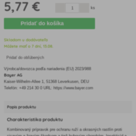
5
,77 €
ks
Pridať do košíka
Skladom u dodávateľa
Môžete mať o 7 dní, 13.08.
Pridať do obľúbených
Výrobca/dovozca podľa nariadenia (EU) 2023/988
Bayer AG
Kaiser-Wilhelm-Allee 1, 51368 Leverkusen, DEU
Telefón: +49 214 30 0 URL: https://www.bayer.com
Popis produktu
Charakteristika produktu
Kombinovaný prípravok pre ochranu ruží a okrasných rastlín proti
cicavým a žravým škodcom a tiež hubovým chorobám. Insekticíd a