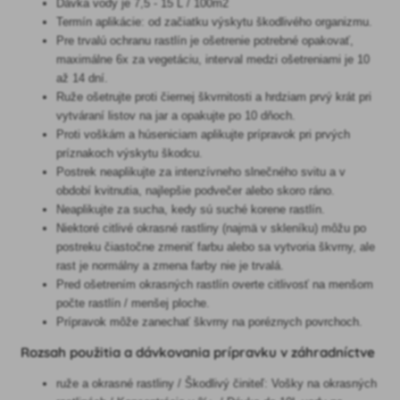
Dávka vody je 7,5 - 15 L / 100m2
Termín aplikácie: od začiatku výskytu škodlivého organizmu.
Pre trvalú ochranu rastlín je ošetrenie potrebné opakovať,
maximálne 6x za vegetáciu, interval medzi ošetreniami je 10
až 14 dní.
Ruže ošetrujte proti čiernej škvrnitosti a hrdziam prvý krát pri
vytváraní listov na jar a opakujte po 10 dňoch.
Proti voškám a húseniciam aplikujte prípravok pri prvých
príznakoch výskytu škodcu.
Postrek neaplikujte za intenzívneho slnečného svitu a v
období kvitnutia, najlepšie podvečer alebo skoro ráno.
Neaplikujte za sucha, kedy sú suché korene rastlín.
Niektoré citlivé okrasné rastliny (najmä v skleníku) môžu po
postreku čiastočne zmeniť farbu alebo sa vytvoria škvrny, ale
rast je normálny a zmena farby nie je trvalá.
Pred ošetrením okrasných rastlín overte citlivosť na menšom
počte rastlín / menšej ploche.
Prípravok môže zanechať škvrny na poréznych povrchoch.
Rozsah použitia a dávkovania prípravku v záhradníctve
ruže a okrasné rastliny / Škodlivý činiteľ: Vošky na okrasných