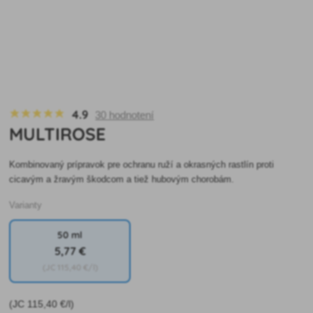
4.9
30 hodnotení
MULTIROSE
Kombinovaný prípravok pre ochranu ruží a okrasných rastlín proti
cicavým a žravým škodcom a tiež hubovým chorobám.
Varianty
50 ml
5
,77 €
(JC
115
,40 €/l)
(JC
115
,40 €/l)