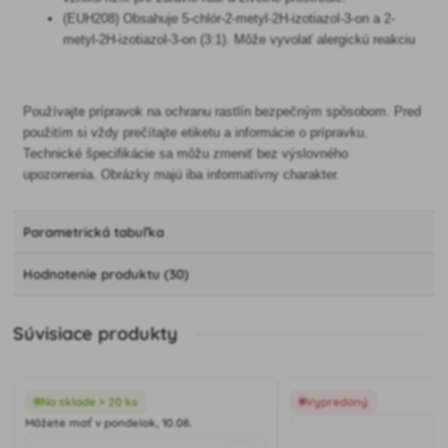
(EUH208) Obsahuje 5-chlór-2-metyl-2H-izotiazol-3-on a 2-
metyl-2H-izotiazol-3-on (3:1). Môže vyvolať alergickú reakciu
Používajte prípravok na ochranu rastlín bezpečným spôsobom. Pred
použitím si vždy prečítajte etiketu a informácie o prípravku.
Technické špecifikácie sa môžu zmeniť bez výslovného
upozornenia. Obrázky majú iba informatívny charakter.
Parametrická tabuľka
Hodnotenie produktu (30)
Súvisiace produkty
Na sklade > 20 ks
Vypredaný
Môžete mať v pondelok, 10.08.