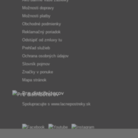
Možnosti dopravy
Možnosti platby
Obchodné podmienky
Reklamačný poriadok
Odstúpiť od zmluvy tu
Prehľad služieb
Ochrana osobných údajov
Slovník pojmov
Značky v ponuke
Mapa stránok
Pre distribútorov
Spolupracujte s
www.lacnepostreky.sk