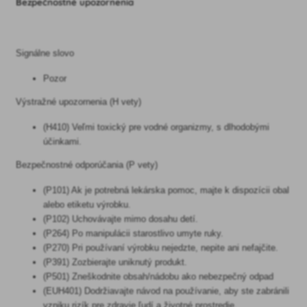
Bezpečnostné upozornenia
Signálne slovo
Pozor
Výstražné upozornenia (H vety)
(H410) Veľmi toxický pre vodné organizmy, s dlhodobými
účinkami.
Bezpečnostné odporúčania (P vety)
(P101) Ak je potrebná lekárska pomoc, majte k dispozícii obal
alebo etiketu výrobku.
(P102) Uchovávajte mimo dosahu detí.
(P264) Po manipulácii starostlivo umyte ruky.
(P270) Pri používaní výrobku nejedzte, nepite ani nefajčite.
(P391) Zozbierajte uniknutý produkt.
(P501) Zneškodnite obsah/nádobu ako nebezpečný odpad
(EUH401) Dodržiavajte návod na používanie, aby ste zabránili
vzniku rizík pre zdravie ľudí a životné prostredie.