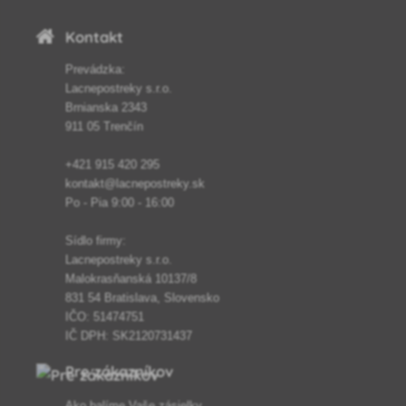
Kontakt
Prevádzka:
Lacnepostreky s.r.o.
Brnianska 2343
911 05 Trenčín
+421 915 420 295
kontakt@lacnepostreky.sk
Po - Pia 9:00 - 16:00
Sídlo firmy:
Lacnepostreky s.r.o.
Malokrasňanská 10137/8
831 54 Bratislava, Slovensko
IČO: 51474751
IČ DPH: SK2120731437
Pre zákazníkov
Ako balíme Vaše zásielky