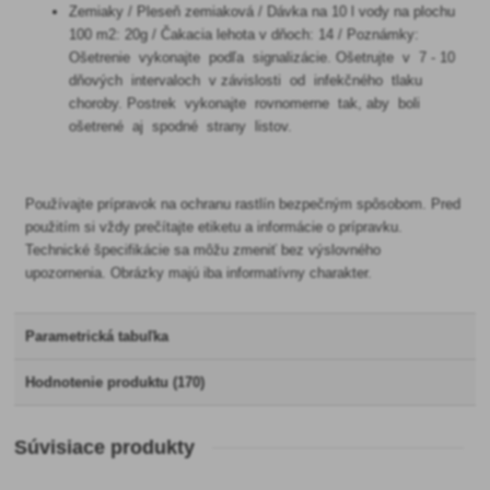
Zemiaky / Pleseň zemiaková / Dávka na 10 l vody na plochu
100 m2: 20g / Čakacia lehota v dňoch: 14 / Poznámky:
Ošetrenie vykonajte podľa signalizácie. Ošetrujte v 7 - 10
dňových intervaloch v závislosti od infekčného tlaku
choroby. Postrek vykonajte rovnomerne tak, aby boli
ošetrené aj spodné strany listov.
Používajte prípravok na ochranu rastlín bezpečným spôsobom. Pred
použitím si vždy prečítajte etiketu a informácie o prípravku.
Technické špecifikácie sa môžu zmeniť bez výslovného
upozornenia. Obrázky majú iba informatívny charakter.
Parametrická tabuľka
Hodnotenie produktu (170)
Súvisiace produkty