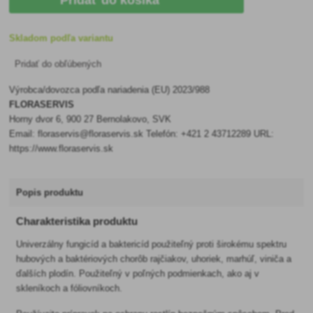
Pridať do košíka
Skladom podľa variantu
Pridať do obľúbených
Výrobca/dovozca podľa nariadenia (EU) 2023/988
FLORASERVIS
Horny dvor 6, 900 27 Bernolakovo, SVK
Email: floraservis@floraservis.sk Telefón: +421 2 43712289 URL:
https://www.floraservis.sk
Popis produktu
Charakteristika produktu
Univerzálny fungicíd a baktericíd použiteľný proti širokému spektru
hubových a baktériových chorôb rajčiakov, uhoriek, marhúľ, viniča a
ďalších plodín. Použiteľný v poľných podmienkach, ako aj v
skleníkoch a fóliovníkoch.