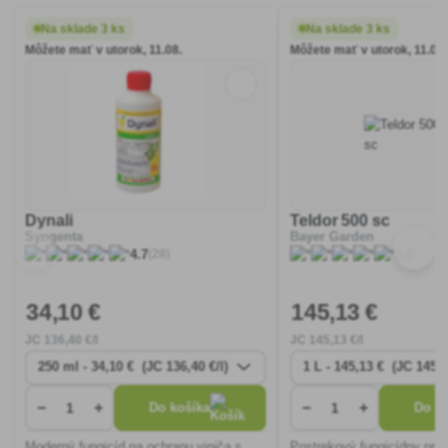
Na sklade 3 ks
Na sklade 3 ks
Môžete mať v utorok, 11.08.
Môžete mať v utorok, 11.08.
Dynali
Teldor 500 sc
Syngenta
Bayer Garden
(28)
(5)
4.7
5.0
34
,10 €
145
,13 €
JC
136
,40 €/l
JC
145
,13 €/l
−
+
−
+
Do košíka
Do ko
Moderný fungicíd na ochranu viniča s
Postrekový fungicídny príp