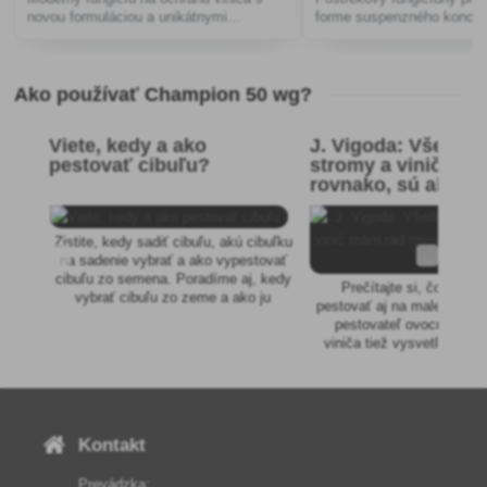
novou formuláciou a unikátnymi
forme suspenzného koncen
vlastnosťami.
ochranu viniča a jahôd proti
Ako používať Champion 50 wg?
Viete, kedy a ako
J. Vigoda: Všetky 
pestovať cibuľu?
stromy a vinič má
rovnako, sú ako m
deti
Zistite, kedy sadiť cibuľu, akú cibuľku
na sadenie vybrať a ako vypestovať
cibuľu zo semena. Poradíme aj, kedy
Prečítajte si, čo všetk
vybrať cibuľu zo zeme a ako ju
pestovať aj na malej záhr
správne skladovať.
pestovateľ ovocných st
viniča tiež vysvetľuje, ak
rozmnožuje či štepí v
Kontakt
Prevádzka: