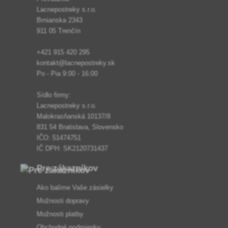
Lacnepostreky s.r.o.
Brnianska 2343
911 05 Trenčín
+421 915 420 295
kontakt@lacnepostreky.sk
Po - Pia 9:00 - 16:00
Sídlo firmy:
Lacnepostreky s.r.o.
Malokrasňanská 10137/8
831 54 Bratislava, Slovensko
IČO: 51474751
IČ DPH: SK2120731437
Pre zákazníkov
Ako balíme Vaše zásielky
Možnosti dopravy
Možnosti platby
Obchodné podmienky