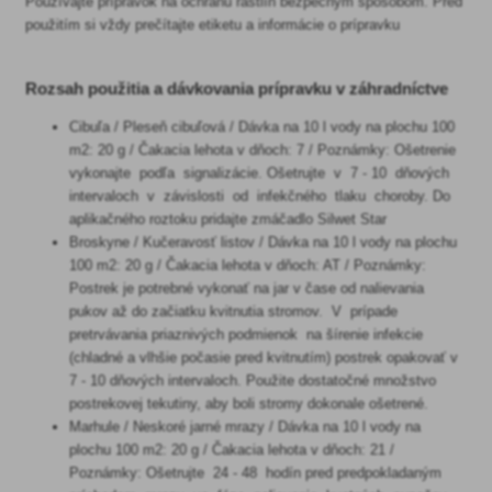
Používajte prípravok na ochranu rastlín bezpečným spôsobom. Pred
použitím si vždy prečítajte etiketu a informácie o prípravku
Rozsah použitia a dávkovania prípravku v záhradníctve
Cibuľa / Pleseň cibuľová / Dávka na 10 l vody na plochu 100
m2: 20 g / Čakacia lehota v dňoch: 7 / Poznámky: Ošetrenie
vykonajte podľa signalizácie. Ošetrujte v 7 - 10 dňových
intervaloch v závislosti od infekčného tlaku choroby. Do
aplikačného roztoku pridajte zmáčadlo Silwet Star
Broskyne / Kučeravosť listov / Dávka na 10 l vody na plochu
100 m2: 20 g / Čakacia lehota v dňoch: AT / Poznámky:
Postrek je potrebné vykonať na jar v čase od nalievania
pukov až do začiatku kvitnutia stromov. V prípade
pretrvávania priaznivých podmienok na šírenie infekcie
(chladné a vlhšie počasie pred kvitnutím) postrek opakovať v
7 - 10 dňových intervaloch. Použite dostatočné množstvo
postrekovej tekutiny, aby boli stromy dokonale ošetrené.
Marhule / Neskoré jarné mrazy / Dávka na 10 l vody na
plochu 100 m2: 20 g / Čakacia lehota v dňoch: 21 /
Poznámky: Ošetrujte 24 - 48 hodín pred predpokladaným