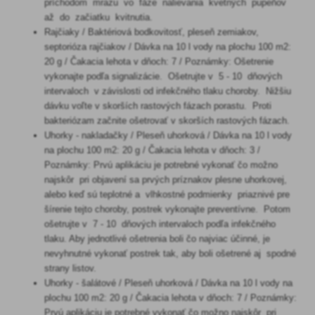
príchodom mrazu vo fáze nalievania kvetných pupeňov
až do začiatku kvitnutia.
Rajčiaky / Baktériová bodkovitosť, pleseň zemiakov,
septorióza rajčiakov / Dávka na 10 l vody na plochu 100 m2:
20 g / Čakacia lehota v dňoch: 7 / Poznámky: Ošetrenie
vykonajte podľa signalizácie. Ošetrujte v 5 - 10 dňových
intervaloch v závislosti od infekčného tlaku choroby. Nižšiu
dávku voľte v skorších rastových fázach porastu. Proti
bakteriózam začnite ošetrovať v skorších rastových fázach.
Uhorky - nakladačky / Pleseň uhorková / Dávka na 10 l vody
na plochu 100 m2: 20 g / Čakacia lehota v dňoch: 3 /
Poznámky: Prvú aplikáciu je potrebné vykonať čo možno
najskôr pri objavení sa prvých príznakov plesne uhorkovej,
alebo keď sú teplotné a vlhkostné podmienky priaznivé pre
šírenie tejto choroby, postrek vykonajte preventívne. Potom
ošetrujte v 7 - 10 dňových intervaloch podľa infekčného
tlaku. Aby jednotlivé ošetrenia boli čo najviac účinné, je
nevyhnutné vykonať postrek tak, aby boli ošetrené aj spodné
strany listov.
Uhorky - šalátové / Pleseň uhorková / Dávka na 10 l vody na
plochu 100 m2: 20 g / Čakacia lehota v dňoch: 7 / Poznámky:
Prvú aplikáciu je potrebné vykonať čo možno najskôr pri