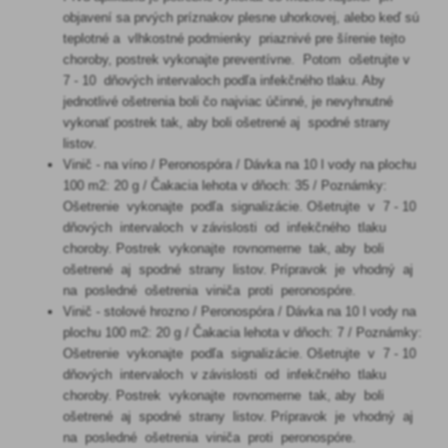
objavení sa prvých príznakov plesne uhorkovej, alebo keď sú
teplotné a vlhkostné podmienky priaznivé pre šírenie tejto
choroby, postrek vykonajte preventívne. Potom ošetrujte v
7 - 10 dňových intervaloch podľa infekčného tlaku. Aby
jednotlivé ošetrenia boli čo najviac účinné, je nevyhnutné
vykonať postrek tak, aby boli ošetrené aj spodné strany
listov.
Vinič - na víno / Peronospóra / Dávka na 10 l vody na plochu
100 m2: 20 g / Čakacia lehota v dňoch: 35 / Poznámky:
Ošetrenie vykonajte podľa signalizácie. Ošetrujte v 7 - 10
dňových intervaloch v závislosti od infekčného tlaku
choroby. Postrek vykonajte rovnomerne tak, aby boli
ošetrené aj spodné strany listov. Prípravok je vhodný aj
na posledné ošetrenia viniča proti peronospóre.
Vinič - stolové hrozno / Peronospóra / Dávka na 10 l vody na
plochu 100 m2: 20 g / Čakacia lehota v dňoch: 7 / Poznámky:
Ošetrenie vykonajte podľa signalizácie. Ošetrujte v 7 - 10
dňových intervaloch v závislosti od infekčného tlaku
choroby. Postrek vykonajte rovnomerne tak, aby boli
ošetrené aj spodné strany listov. Prípravok je vhodný aj
na posledné ošetrenia viniča proti peronospóre.