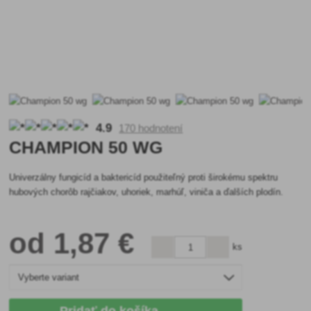
4.9
170 hodnotení
CHAMPION 50 WG
Univerzálny fungicíd a baktericíd použiteľný proti širokému spektru
hubových chorôb rajčiakov, uhoriek, marhúľ, viniča a ďalších plodín.
od
1
,87 €
ks