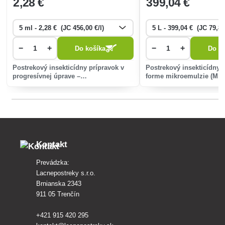
2
,28 €
399
,04 €
−
+
−
+
Do košíka
Do ko
Postrekový insekticídny prípravok v
Postrekový insekticídny 
progresívnej úprave –
forme mikroemulzie (ME)
mikroenkapsulát (CS), určený na
svetlostabilného synteti
ochranu poľnohospodárskych plodín
pyrethroidu určený k nič
proti cicavým a žravým škodcom.
škodlivého hmyzu v celej
poľných i špeciálnych pl
Kontakt
Prevádzka:
Lacnepostreky s.r.o.
Brnianska 2343
911 05 Trenčín
+421 915 420 295