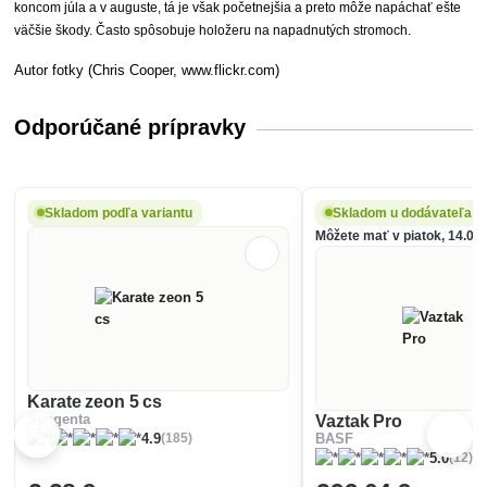
koncom júla a v auguste, tá je však početnejšia a preto môže napáchať ešte
väčšie škody. Často spôsobuje holožeru na napadnutých stromoch.
Autor fotky (Chris Cooper, www.flickr.com)
Odporúčané prípravky
Skladom podľa variantu
Skladom u dodávateľa
Môžete mať v piatok, 14.08.
Karate zeon 5 cs
Syngenta
Vaztak Pro
(185)
4.9
BASF
(12)
5.0