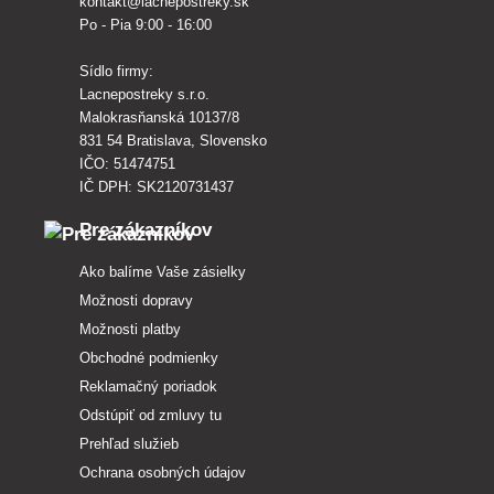
kontakt@lacnepostreky.sk
Po - Pia 9:00 - 16:00
Sídlo firmy:
Lacnepostreky s.r.o.
Malokrasňanská 10137/8
831 54 Bratislava, Slovensko
IČO: 51474751
IČ DPH: SK2120731437
Pre zákazníkov
Ako balíme Vaše zásielky
Možnosti dopravy
Možnosti platby
Obchodné podmienky
Reklamačný poriadok
Odstúpiť od zmluvy tu
Prehľad služieb
Ochrana osobných údajov