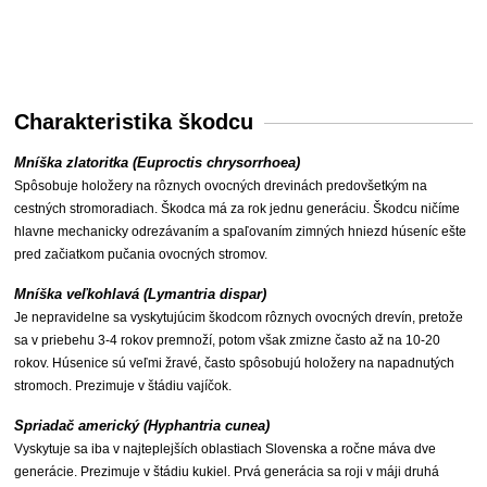
Charakteristika škodcu
Mníška zlatoritka (Euproctis chrysorrhoea)
Spôsobuje holožery na rôznych ovocných drevinách predovšetkým na
cestných stromoradiach. Škodca má za rok jednu generáciu.
Škodcu ničíme
hlavne mechanicky odrezávaním a spaľovaním zimných hniezd húseníc ešte
pred začiatkom pučania ovocných stromov.
Mníška veľkohlavá (Lymantria dispar)
Je nepravidelne sa vyskytujúcim škodcom rôznych ovocných drevín, pretože
sa v priebehu 3-4 rokov premnoží, potom však zmizne často až na 10-20
rokov. Húsenice sú veľmi žravé, často spôsobujú holožery na napadnutých
stromoch. Prezimuje v štádiu vajíčok.
Spriadač americký (Hyphantria cunea)
Vyskytuje sa iba v najteplejších oblastiach Slovenska a ročne máva dve
generácie. Prezimuje v štádiu kukiel. Prvá generácia sa roji v máji druhá