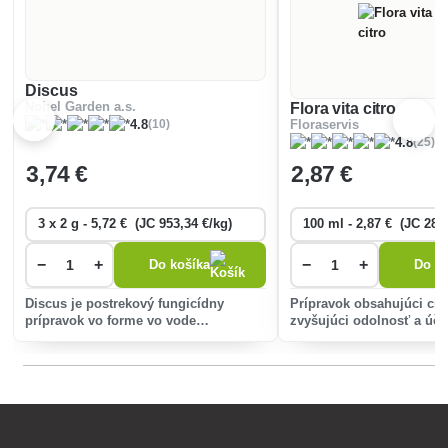
Discus
Nohel Garden a.s.
Flora vita citro
(10)
4.8
Floraservis
(25)
4.8
3
,74 €
2
,87 €
−
+
−
+
Do košíka
Do ko
Discus je postrekový fungicídny
Prípravok obsahujúci citr
prípravok vo forme vo vode
zvyšujúci odolnosť a úči
dispergovatelných granúl na ošetrenie
pôsobiaci proti hubový
jabloní proti chrastavitosti a múčnatke
najmä múčnatke.
jabloňovej, viniča proti múčnatke.