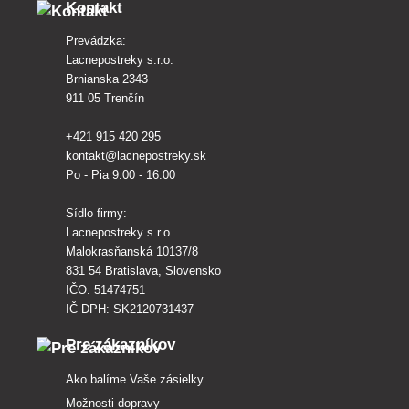
Kontakt
Prevádzka:
Lacnepostreky s.r.o.
Brnianska 2343
911 05 Trenčín
+421 915 420 295
kontakt@lacnepostreky.sk
Po - Pia 9:00 - 16:00
Sídlo firmy:
Lacnepostreky s.r.o.
Malokrasňanská 10137/8
831 54 Bratislava, Slovensko
IČO: 51474751
IČ DPH: SK2120731437
Pre zákazníkov
Ako balíme Vaše zásielky
Možnosti dopravy