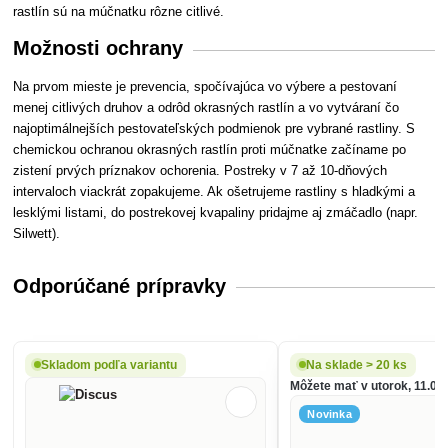
rastlín sú na múčnatku rôzne citlivé.
Možnosti ochrany
Na prvom mieste je prevencia, spočívajúca vo výbere a pestovaní
menej citlivých druhov a odrôd okrasných rastlín a vo vytváraní čo
najoptimálnejších pestovateľských podmienok pre vybrané rastliny. S
chemickou ochranou okrasných rastlín proti múčnatke začíname po
zistení prvých príznakov ochorenia. Postreky v 7 až 10-dňových
intervaloch viackrát zopakujeme. Ak ošetrujeme rastliny s hladkými a
lesklými listami, do postrekovej kvapaliny pridajme aj zmáčadlo (napr.
Silwett).
Odporúčané prípravky
Skladom podľa variantu
Na sklade > 20 ks
Môžete mať v utorok, 11.08.
Novinka