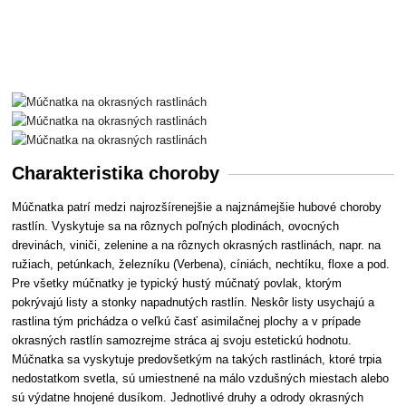
Charakteristika choroby
Múčnatka patrí medzi najrozšírenejšie a najznámejšie hubové choroby
rastlín. Vyskytuje sa na rôznych poľných plodinách, ovocných
drevinách, viniči, zelenine a na rôznych okrasných rastlinách, napr. na
ružiach, petúnkach, železníku (Verbena), cíniách, nechtíku, floxe a pod.
Pre všetky múčnatky je typický hustý múčnatý povlak, ktorým
pokrývajú listy a stonky napadnutých rastlín. Neskôr listy usychajú a
rastlina tým prichádza o veľkú časť asimilačnej plochy a v prípade
okrasných rastlín samozrejme stráca aj svoju estetickú hodnotu.
Múčnatka sa vyskytuje predovšetkým na takých rastlinách, ktoré trpia
nedostatkom svetla, sú umiestnené na málo vzdušných miestach alebo
sú výdatne hnojené dusíkom. Jednotlivé druhy a odrody okrasných