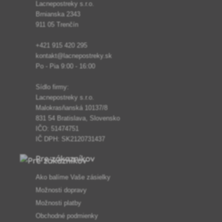
Lacnepostreky s.r.o.
Brnianska 2343
911 05 Trenčín
+421 915 420 295
kontakt@lacnepostreky.sk
Po - Pia 9:00 - 16:00
Sídlo firmy:
Lacnepostreky s.r.o.
Malokrasňanská 10137/8
831 54 Bratislava, Slovensko
IČO: 51474751
IČ DPH: SK2120731437
Pre zákazníkov
Ako balíme Vaše zásielky
Možnosti dopravy
Možnosti platby
Obchodné podmienky