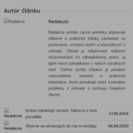
Autor článku
Redakcia
Redakcia portálu Lacné postreky pripravuje
odborné a praktické články zamerané na
pestovanie, ochranu rastlín a starostlivosť o
záhradu. Obsah je inšpirovaný reálnymi
skúsenosťami zo záhradkárskej praxe, aj
tipmi iných záhradkárov z našich sociálnych
sietí. Cieľom týchto článkov je prinášať
zrozumiteľné, overené a praktické
informácie, ktoré pomáhajú riešiť konkrétne
problémy v záhrade a rozširujú čitateľom
obzory.
Sršne naháňajú strach. Takto si s nimi
27.06.2024
poradíte
Zbavte sa otravných ôs raz a navždy!
06.08.2020