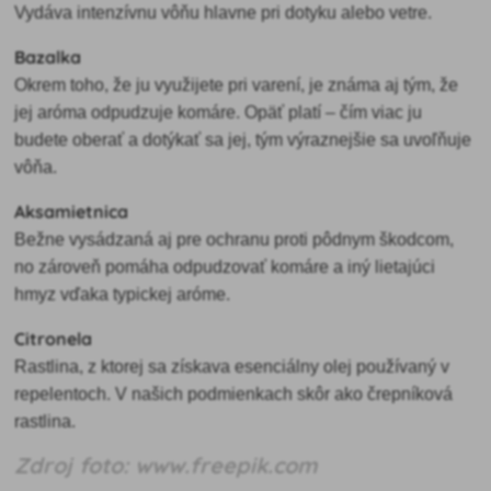
Vydáva intenzívnu vôňu hlavne pri dotyku alebo vetre.
Bazalka
Okrem toho, že ju využijete pri varení, je známa aj tým, že
jej aróma odpudzuje komáre. Opäť platí – čím viac ju
budete oberať a dotýkať sa jej, tým výraznejšie sa uvoľňuje
vôňa.
Aksamietnica
Bežne vysádzaná aj pre ochranu proti pôdnym škodcom,
no zároveň pomáha odpudzovať komáre a iný lietajúci
hmyz vďaka typickej aróme.
Citronela
Rastlina, z ktorej sa získava esenciálny olej používaný v
repelentoch. V našich podmienkach skôr ako črepníková
rastlina.
Zdroj foto: www.freepik.com