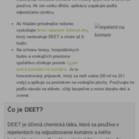
používa. Ak ste vonku dlhšie, aplikáciu zopakujte podľa
odporúčania výrobcu.
Ak hľadáte prírodnejšie riešenie,
Bros repelent Zelená sila
vyskúšajte
,
ktorý neobsahuje DEET a chráni až 6
hodín.
Na ochranu terasy, hospodárskych
budov a vonkajších priestorov
Cyper
spoľahlivo účinkuje postrek
extra kontakt na komáre
. Je to
koncentrovaný prípravok, ktorý sa riedi vodou (50 ml na 10 l
vody) a aplikuje sa postrekom na vonkajšie plochy. Používajte ho
podľa návodu na etikete, vždy bezpečne a mimo dosahu detí a
zvierat.
Čo je DEET?
DEET je účinná chemická látka, ktorá sa používa v
repelentoch na odpudzovanie komárov a iného