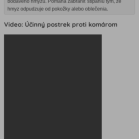
bodavého hmyzu. Pomáha zabrániť štípaniu tým, že
hmyz odpudzuje od pokožky alebo oblečenia.
Video: Účinný postrek proti komárom