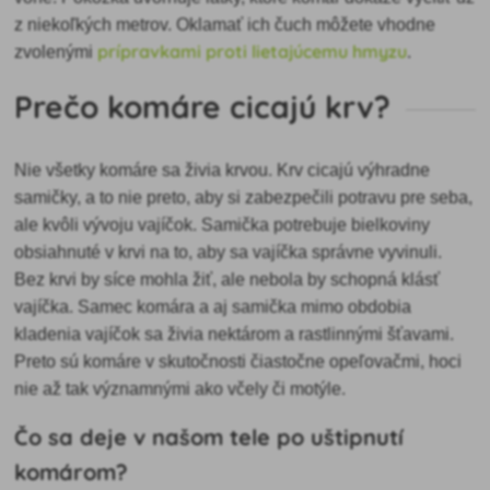
z niekoľkých metrov. Oklamať ich čuch môžete vhodne
prípravkami proti lietajúcemu hmyzu
zvolenými
.
Prečo komáre cicajú krv?
Nie všetky komáre sa živia krvou. Krv cicajú výhradne
samičky, a to nie preto, aby si zabezpečili potravu pre seba,
ale kvôli vývoju vajíčok. Samička potrebuje bielkoviny
obsiahnuté v krvi na to, aby sa vajíčka správne vyvinuli.
Bez krvi by síce mohla žiť, ale nebola by schopná klásť
vajíčka. Samec komára a aj samička mimo obdobia
kladenia vajíčok sa živia nektárom a rastlinnými šťavami.
Preto sú komáre v skutočnosti čiastočne opeľovačmi, hoci
nie až tak významnými ako včely či motýle.
Čo sa deje v našom tele po uštipnutí
komárom?