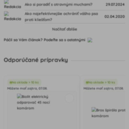
Ako si poradiť s otravnými muchami?
29.07.2024
Ako najefektívnejšie ochrániť vášho psa
02.04.2020
proti kliešťom?
Načítať ďalšie
Páčil sa Vám článok? Podeľte sa s ostatnými
Odporúčané prípravky
Na sklade > 10 ks
Na sklade > 10 ks
Môžete mať zajtra, 07.08.
Môžete mať zajtra, 07.08.