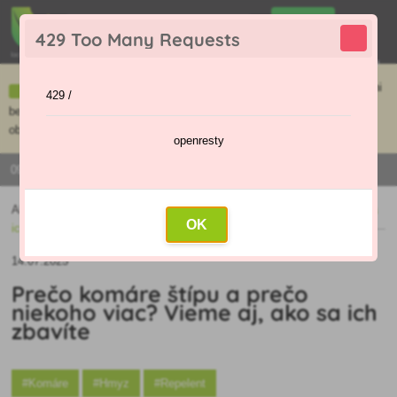
0
429 Too Many Requests
0
,00 €
Menu
Ceny uvedené na e-shope sa môžu líšiť od cien v kamennej predajni
429 /
bez objednávky. Tovar skladom pripravíme do 30 min na základe
objednávky. Predajňa je v sobotu zatvorená.
openresty
0915 / 420 295 | PO - PI 9:00 - 16:00
Aktuality
»
Prečo komáre štípu a prečo niekoho viac? Vieme aj, ako sa
OK
ich zbavíte
14.07.2025
Prečo komáre štípu a prečo
niekoho viac? Vieme aj, ako sa ich
zbavíte
#Komáre
#Hmyz
#Repelent