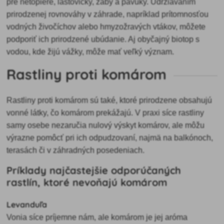
pre netopiere, lastovičky, žaby a pavúky. Udržiavaním
prirodzenej rovnováhy v záhrade, napríklad prítomnosťou
vodných živočíchov alebo hmyzožravých vtákov, môžete
podporiť ich prirodzené ubúdanie. Aj obyčajný biotop s
vodou, kde žijú vážky, môže mať veľký význam.
Rastliny proti komárom
Rastliny proti komárom sú také, ktoré prirodzene obsahujú
vonné látky, čo komárom prekážajú. V praxi síce rastliny
samy osebe nezaručia nulový výskyt komárov, ale môžu
výrazne pomôcť pri ich odpudzovaní, najmä na balkónoch,
terasách či v záhradných posedeniach.
Príklady najčastejšie odporúčaných
rastlín, ktoré nevoňajú komárom
Levanduľa
Vonia síce príjemne nám, ale komárom je jej aróma