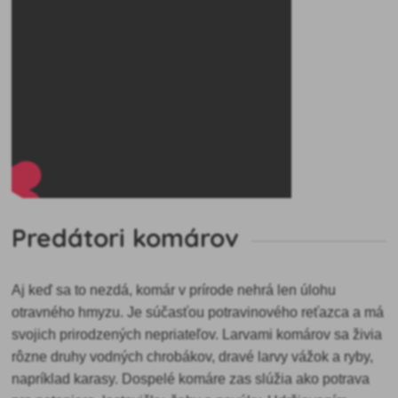
Predátori komárov
Aj keď sa to nezdá, komár v prírode nehrá len úlohu
otravného hmyzu. Je súčasťou potravinového reťazca a má
svojich prirodzených nepriateľov. Larvami komárov sa živia
rôzne druhy vodných chrobákov, dravé larvy vážok a ryby,
napríklad karasy. Dospelé komáre zas slúžia ako potrava