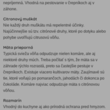
nepríjemná. Vhodná na pestovanie v črepníkoch aj v
záhone.
Citronový muškát
Nie každý druh muškátu má repelentné účinky.
Najúčinnejšie sú tzv. citrónové druhy, ktoré po dotyku alebo
pohybe uvoľňujú citrusovú vôňu.
Mäta prieporná
Typická svieža vôňa odpudzuje nielen komáre, ale aj
niektoré druhy múch. Treba počítať s tým, že mäta sa v
záhrade rýchlo rozrastá, preto sa častejšie pestuje v
črepníkoch. Existuje viacero kultivarov mäty. Zaujímavé sú
tie, ktoré voňajú po pomarančoch, jahodách či dokonca po
čokoláde. Komáre najviac odpudzuje mäta s citrónovou
vôňou.
Rozmarín
Vhodný do kuchyne aj ako prírodná ochrana pred hmyzom.