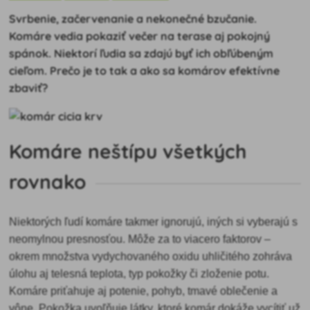
Svrbenie, začervenanie a nekonečné bzučanie.
Komáre vedia pokaziť večer na terase aj pokojný
spánok. Niektorí ľudia sa zdajú byť ich obľúbeným
cieľom. Prečo je to tak a ako sa komárov efektívne
zbaviť?
Komáre neštípu všetkých
rovnako
Niektorých ľudí komáre takmer ignorujú, iných si vyberajú s
neomylnou presnosťou. Môže za to viacero faktorov –
okrem množstva vydychovaného oxidu uhličitého zohráva
úlohu aj telesná teplota, typ pokožky či zloženie potu.
Komáre priťahuje aj potenie, pohyb, tmavé oblečenie a
vône. Pokožka uvoľňuje látky, ktoré komár dokáže vycítiť už