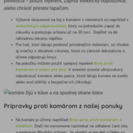
prevencia – použiť repelent, zapnúť elektrický odpudzovač
alebo chrániť priestor lapačom.
Výborné skúsenosti na boj s komármi v interiéroch sú napríklad s
elektrickým odparovačom
, ktorý sa jednoducho zapojí do
zásuvky a poskytuje ochranu až na 30 nocí. Dopĺňať sa dá
náhradnou tekutou náplňou.
Pre ľudí, ktorí dávajú prednosť prírodnejším riešeniam, sú vhodné
aj sviečky s obsahom citronely, ktoré sú zároveň dekoratívne a
účinne odpudzujú hmyz.
Bros proti
Na pokožku môžete použiť sprejový repelent
komárom a osiam pre deti
. V exteriéri oceníte ultrazvukový
odpudzovač komárov alebo pasce, ktoré lákajú komáre na svetlo
alebo oxid uhličitý a bezpečne ich zlikvidujú.
Prípravky proti komárom z našej ponuky
Bros sprej proti komárom a
Na komáre je účinný napríklad
kliešťom
. Stačí ho rovnomerne nastriekať na odhalené časti tela
a poskytuje dlhodobú ochranu. Je vhodný aj pre deti a ľahko sa