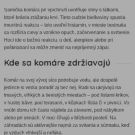
Samička komára pri vpichnutí uvoľňuje sliny s látkami,
ktoré bránia zrážaniu krvi. Tieto cudzie bielkoviny spustia
imunitnú reakciu – telo uvoľní histamín, v mieste bodnutia
sa rozšíria cievy a vznikne opuch, začervenanie a svrbenie.
Hoci ide o bežnú reakciu, u detí, alergikov alebo pri
poškriabaní sa môže zmeniť na nepríjemný zápal.
Kde sa komáre zdržiavajú
Komár na svoj vývoj síce potrebuje vodu, ale dospelé
jedince si vedia poradiť aj bez nej. Radi sa ukrývajú na
tmavých, vlhkých a tienistých miestach – pod listami kríkov,
v hustej tráve, pod terasami, v kôpkach lístia či v pivnici. Vo
vnútri domu ich často nájdete za závesmi, pod nábytkom
alebo pri oknách. V noci číhajú v blízkosti postelí. Na
záhradách sú aktívnejšie najmä za svitania a súmraku, keď
je vzduch vlhkejší a nefúka.