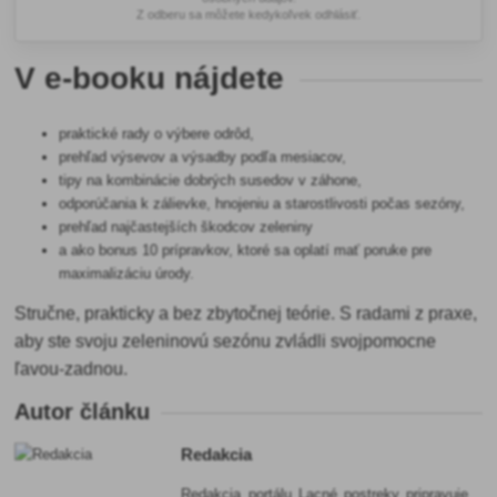
Z odberu sa môžete kedykoľvek odhlásiť.
V e-booku nájdete
praktické rady o výbere odrôd,
prehľad výsevov a výsadby podľa mesiacov,
tipy na kombinácie dobrých susedov v záhone,
odporúčania k zálievke, hnojeniu a starostlivosti počas sezóny,
prehľad najčastejších škodcov zeleniny
a ako bonus 10 prípravkov, ktoré sa oplatí mať poruke pre
maximalizáciu úrody.
Stručne, prakticky a bez zbytočnej teórie. S radami z praxe,
aby ste svoju zeleninovú sezónu zvládli svojpomocne
ľavou-zadnou.
Autor článku
Redakcia
Redakcia portálu Lacné postreky pripravuje