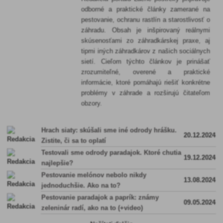
odborné a praktické články zamerané na
pestovanie, ochranu rastlín a starostlivosť o
záhradu. Obsah je inšpirovaný reálnymi
skúsenosťami zo záhradkárskej praxe, aj
tipmi iných záhradkárov z našich sociálnych
sietí. Cieľom týchto článkov je prinášať
zrozumiteľné, overené a praktické
informácie, ktoré pomáhajú riešiť konkrétne
problémy v záhrade a rozširujú čitateľom
obzory.
Hrach siaty: skúšali sme iné odrody hrášku.
20.12.2024
Zistite, či sa to oplatí
Testovali sme odrody paradajok. Ktoré chutia
19.12.2024
najlepšie?
Pestovanie melónov nebolo nikdy
13.08.2024
jednoduchšie. Ako na to?
Pestovanie paradajok a paprík: známy
09.05.2024
zeleninár radí, ako na to (+video)