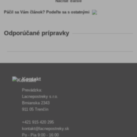
Načítať ďalšie
Páčil sa Vám článok? Podeľte sa s ostatnými
Odporúčané prípravky
Kontakt
Prevádzka:
Lacnepostreky s.r.o.
Brnianska 2343
911 05 Trenčín
+421 915 420 295
kontakt@lacnepostreky.sk
Po - Pia 9:00 - 16:00