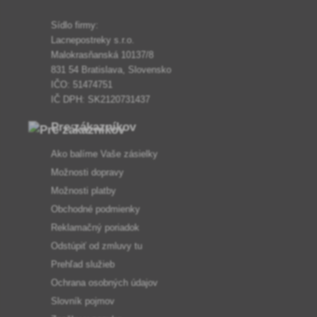
Sídlo firmy:
Lacnepostreky s.r.o.
Malokrasňanská 10137/8
831 54 Bratislava, Slovensko
IČO: 51474751
IČ DPH: SK2120731437
Pre zákazníkov
Ako balíme Vaše zásielky
Možnosti dopravy
Možnosti platby
Obchodné podmienky
Reklamačný poriadok
Odstúpiť od zmluvy tu
Prehľad služieb
Ochrana osobných údajov
Slovník pojmov