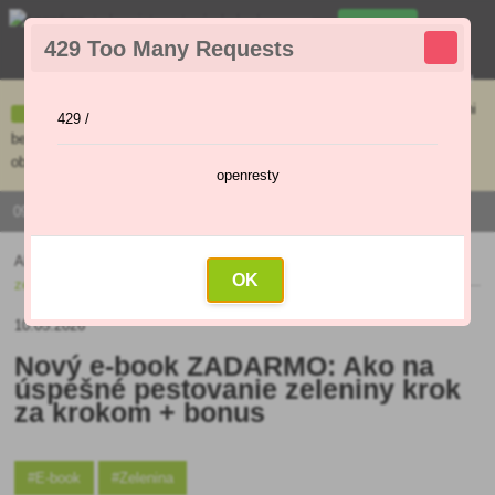
0
429 Too Many Requests
0
,00 €
Menu
Ceny uvedené na e-shope sa môžu líšiť od cien v kamennej predajni
429 /
bez objednávky. Tovar skladom pripravíme do 30 min na základe
objednávky. Predajňa je v sobotu zatvorená.
openresty
0915 / 420 295 | PO - PI 9:00 - 16:00
Aktuality
»
Nový e-book ZADARMO: Ako na úspešné pestovanie
OK
zeleniny krok za krokom + bonus
10.05.2026
Nový e-book ZADARMO: Ako na
úspešné pestovanie zeleniny krok
za krokom + bonus
#E-book
#Zelenina