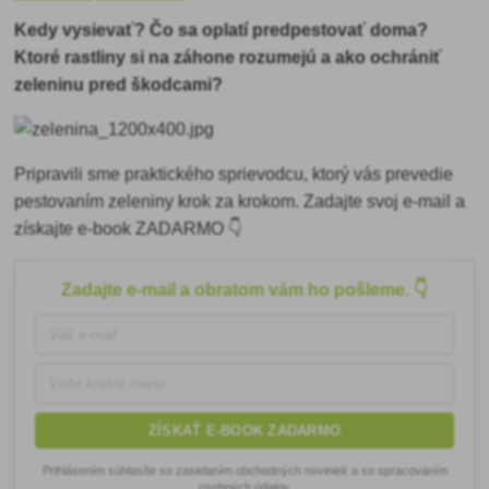
Kedy vysievať? Čo sa oplatí predpestovať doma?
Ktoré rastliny si na záhone rozumejú a ako ochrániť
zeleninu pred škodcami?
Pripravili sme praktického sprievodcu, ktorý vás prevedie
pestovaním zeleniny krok za krokom. Zadajte svoj e-mail a
získajte e-book ZADARMO 👇
Zadajte e-mail a obratom vám ho pošleme. 👇
ZÍSKAŤ E-BOOK ZADARMO
Prihlásením súhlasíte so zasielaním obchodných noviniek a so spracovaním
osobných údajov.