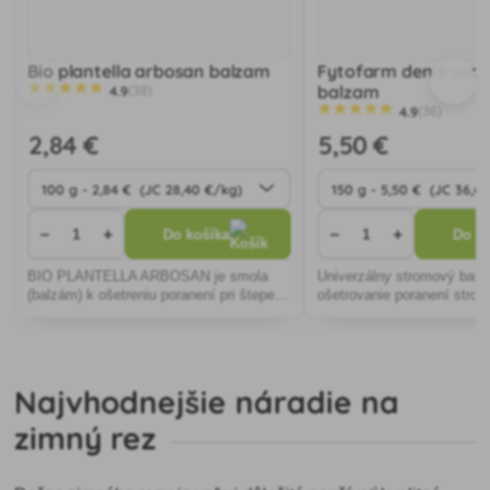
Bio plantella arbosan balzam
Fytofarm dendrosa
balzam
4.9
(38)
4.9
(36)
2
,84 €
5
,50 €
−
+
−
+
Do košíka
Do ko
BIO PLANTELLA ARBOSAN je smola
Univerzálny stromový balz
(balzám) k ošetreniu poranení pri štepení
ošetrovanie poranení strom
a iných poškodeniach na stromoch,
reze.
drevinách a kríkoch.
Najvhodnejšie náradie na
zimný rez