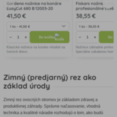
Gardena nožnice na konáre
Fiskars nožnice záh
EasyCut 680 B 12003-20
profesionálne 111960
41
,50 €
38
,55 €
−
+
−
+
Do košíka
Do ko
Klasické nožnice na konáre vhodné na
Nožnice záhradné profesio
čerstvé drevo.
špeciálne zakalenou horno
Zimný (predjarný) rez ako
základ úrody
Zimný rez ovocných stromov je základom zdravej a
produktívnej záhrady. Správne načasovanie, vhodná
technika a kvalitné náradie rozhodujú o tom, ako budú