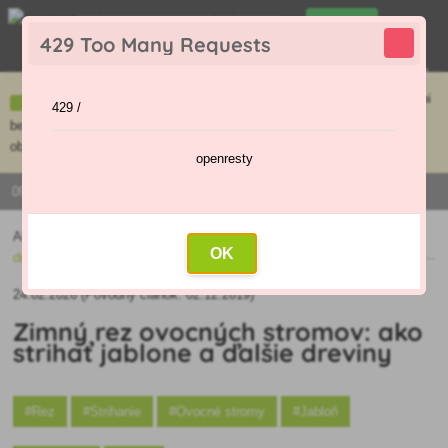
0
429 Too Many Requests
0
,00 €
Menu
Ceny uvedené na e-shope sa môžu líšiť od cien v kamennej predajni
429 /
bez objednávky. Tovar skladom pripravíme do 30 min na základe
objednávky. Predajňa je v sobotu zatvorená.
openresty
0915 / 420 295 | PO - PI 9:00 - 16:00
Aktuality
»
Zimný rez ovocných stromov: ako strihať jablone a ďalšie
OK
dreviny
24.02.2026 (Pôvodný článok: 02.12.2019)
Zimný rez ovocných stromov: ako
strihať jablone a ďalšie dreviny
#Rez
#Strihanie
#Ovocné stromy
#Jabloň