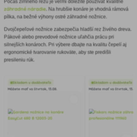
Počas zimného rezu je veľmi dôležité používať kvalitné
záhradné náradie
. Na hrubšie konáre je vhodná rámová
pílka, na bežné výhony ostré záhradné nožnice.
Dvojčepeľové nožnice zabezpečia hladší rez živého dreva.
Pákové alebo prevodové nožnice uľahčia prácu pri
silnejších konároch. Pri výbere dbajte na kvalitu čepelí aj
ergonomické tvarovanie rukoväte, aby ste predišli
presileniu rúk.
Skladom u dodávateľa
Skladom u dodávateľa
Môžete mať vo štvrtok, 13.08.
Môžete mať vo štvrtok, 13.08