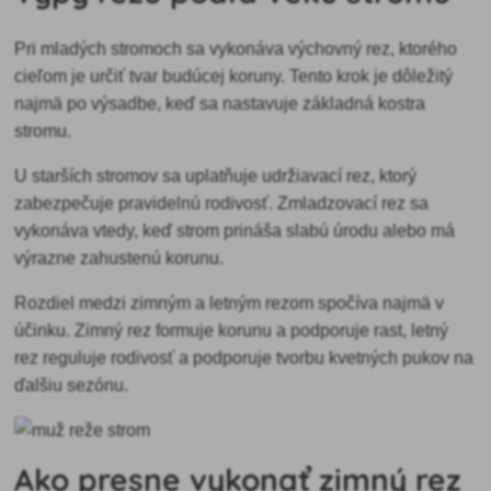
Pri mladých stromoch sa vykonáva výchovný rez, ktorého
cieľom je určiť tvar budúcej koruny. Tento krok je dôležitý
najmä po výsadbe, keď sa nastavuje základná kostra
stromu.
U starších stromov sa uplatňuje udržiavací rez, ktorý
zabezpečuje pravidelnú rodivosť. Zmladzovací rez sa
vykonáva vtedy, keď strom prináša slabú úrodu alebo má
výrazne zahustenú korunu.
Rozdiel medzi zimným a letným rezom spočíva najmä v
účinku. Zimný rez formuje korunu a podporuje rast, letný
rez reguluje rodivosť a podporuje tvorbu kvetných pukov na
ďalšiu sezónu.
Ako presne vykonať zimný rez