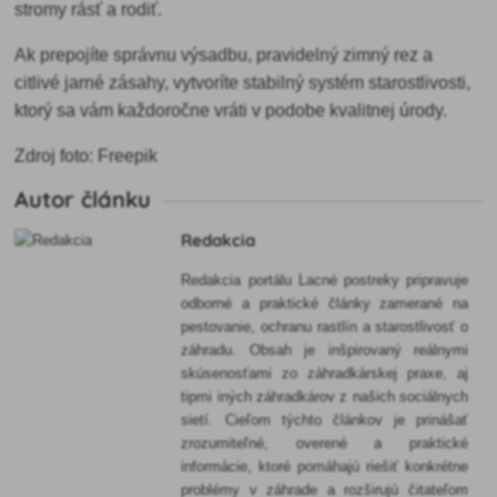
stromy rásť a rodiť.
Ak prepojíte správnu výsadbu, pravidelný zimný rez a
citlivé jarné zásahy, vytvoríte stabilný systém starostlivosti,
ktorý sa vám každoročne vráti v podobe kvalitnej úrody.
Zdroj foto: Freepik
Autor článku
Redakcia
Redakcia portálu Lacné postreky pripravuje
odborné a praktické články zamerané na
pestovanie, ochranu rastlín a starostlivosť o
záhradu. Obsah je inšpirovaný reálnymi
skúsenosťami zo záhradkárskej praxe, aj
tipmi iných záhradkárov z našich sociálnych
sietí. Cieľom týchto článkov je prinášať
zrozumiteľné, overené a praktické
informácie, ktoré pomáhajú riešiť konkrétne
problémy v záhrade a rozširujú čitateľom