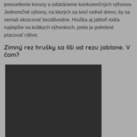
presvetlenie koruny a odstránenie konkurenčných výhonov.
Jednoročné výhony, na ktorých sa tvorí rodivé drevo, by sa
nemali skracovať bezdôvodne. Hruška aj jabloň rodia
najlepšie na krátkych výhonkoch, preto je potrebné
pracovať citlivo.
Zimný rez hrušky sa líši od rezu jablone. V
čom?