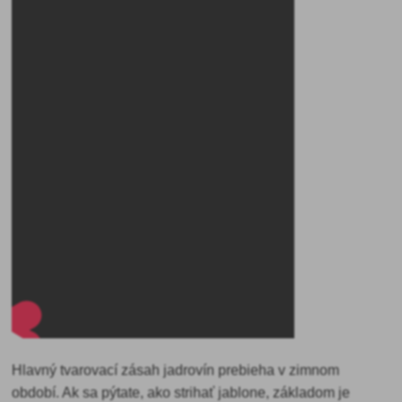
Hlavný tvarovací zásah jadrovín prebieha v zimnom
období. Ak sa pýtate, ako strihať jablone, základom je