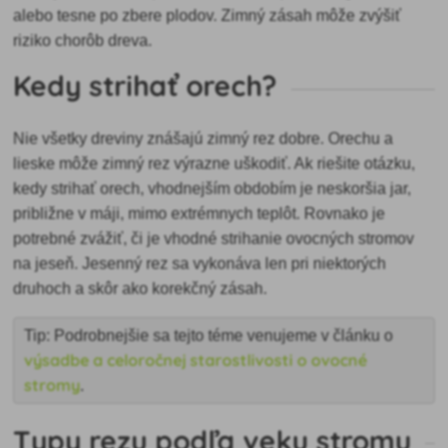
alebo tesne po zbere plodov. Zimný zásah môže zvýšiť
riziko chorôb dreva.
Kedy strihať orech?
Nie všetky dreviny znášajú zimný rez dobre. Orechu a
lieske môže zimný rez výrazne uškodiť. Ak riešite otázku,
kedy strihať orech, vhodnejším obdobím je neskoršia jar,
približne v máji, mimo extrémnych teplôt. Rovnako je
potrebné zvážiť, či je vhodné strihanie ovocných stromov
na jeseň. Jesenný rez sa vykonáva len pri niektorých
druhoch a skôr ako korekčný zásah.
Tip: Podrobnejšie sa tejto téme venujeme v článku o
výsadbe a celoročnej starostlivosti o ovocné
stromy
.
Typy rezu podľa veku stromu