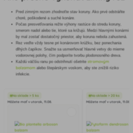
Pred zimným rezom zhodnoťte stav koruny. Ako prvé odstráňte
choré, poškodené a suché konáre.
Počas presvetľovania režte výhony rastúce do stredu koruny,
smerom nadol alebo tie, ktoré sa križujú. Medzi hlavnými konármi
by mal zostať dostatočný priestor, aby koruna nebola zahustená.
Rez veďte vždy tesne pri konárovom krúžku, bez ponechania
dlhých čapíkov. Snažte sa usmerňovať hlavné vetvy do mierne
vodorovnej polohy, čím podporíte tvorbu plodonosného dreva.
stromovým
Každú väčšiu ranu po odstrihnutí ošetrite
balzamom
alebo štepárskym voskom, aby ste znížili riziko
infekcie.
Na sklade > 5 ks
Na sklade > 20 ks
Môžete mať v utorok, 11.08.
Môžete mať v utorok, 11.08.