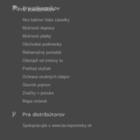
Pre zákazníkov
Ako balíme Vaše zásielky
Možnosti dopravy
Možnosti platby
Obchodné podmienky
Reklamačný poriadok
Odstúpiť od zmluvy tu
Prehľad služieb
Ochrana osobných údajov
Slovník pojmov
Značky v ponuke
Mapa stránok
Pre distribútorov
Spolupracujte s
www.lacnepostreky.sk