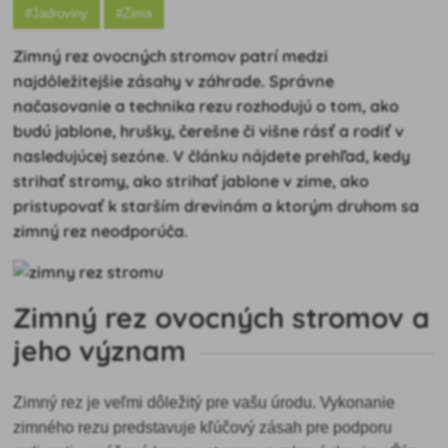
#Jadroviny
#Zima
Zimný rez ovocných stromov patrí medzi
najdôležitejšie zásahy v záhrade. Správne
načasovanie a technika rezu rozhodujú o tom, ako
budú jablone, hrušky, čerešne či višne rásť a rodiť v
nasledujúcej sezóne. V článku nájdete prehľad, kedy
strihať stromy, ako strihať jablone v zime, ako
pristupovať k starším drevinám a ktorým druhom sa
zimný rez neodporúča.
Zimný rez ovocných stromov a
jeho význam
Zimný rez je veľmi dôležitý pre vašu úrodu. Vykonanie
zimného rezu predstavuje kľúčový zásah pre podporu