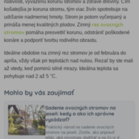
rodivosti, vyváženú korunu stromov a zdravé dreviny. Čím
košatejšia je koruna stromu, tým viac živín spotrebuje na
udržanie nadmernej hmoty. Strom je potom vyčerpaný a
rez ovocných
prináša menej kvalitných plodov. Zimný
stromov
pomáha presvetliť korunu, odstrániť poškodené
konáre a podporiť tvorbu rodivého obrastu.
Ideálne obdobie na zimný rez stromov je od februára do
apríla, vždy však pri teplotách nad nulou. Rezať by ste mali
až vtedy, keď pominú silné mrazy. Ideálna teplota sa
pohybuje nad 2 až 5 °C.
Mohlo by vás zaujímať
Sadenie ovocných stromov na
jeseň: kedy a ako ich správne
vysádzať?
Praktický návod na sadenie ovocných
stromov na jeseň. Zistite, ako pripraviť
pôdu, aké rozostupy dodržať a na čo si dať