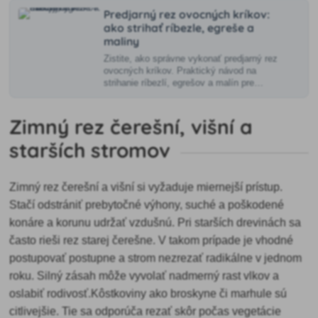
Predjarný rez ovocných kríkov:
ako strihať ríbezle, egreše a
maliny
Zistite, ako správne vykonať predjarný rez
ovocných kríkov. Praktický návod na
strihanie ríbezlí, egrešov a malín pre
zdravé rastliny a vyššiu úrodu.
Zimný rez čerešní, višní a
starších stromov
Zimný rez čerešní a višní si vyžaduje miernejší prístup.
Stačí odstrániť prebytočné výhony, suché a poškodené
konáre a korunu udržať vzdušnú. Pri starších drevinách sa
často rieši rez starej čerešne. V takom prípade je vhodné
postupovať postupne a strom nezrezať radikálne v jednom
roku. Silný zásah môže vyvolať nadmerný rast vlkov a
oslabiť rodivosť.Kôstkoviny ako broskyne či marhule sú
citlivejšie. Tie sa odporúča rezať skôr počas vegetácie