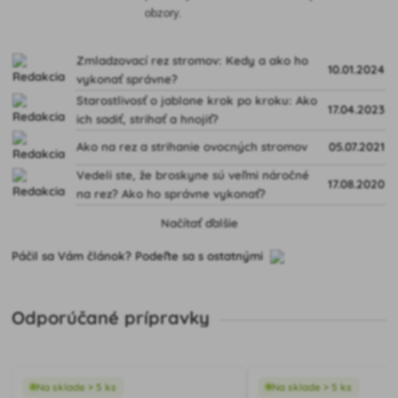
obzory.
Zmladzovací rez stromov: Kedy a ako ho
10.01.2024
vykonať správne?
Starostlivosť o jablone krok po kroku: Ako
17.04.2023
ich sadiť, strihať a hnojiť?
Ako na rez a strihanie ovocných stromov
05.07.2021
Vedeli ste, že broskyne sú veľmi náročné
17.08.2020
na rez? Ako ho správne vykonať?
Načítať ďalšie
Páčil sa Vám článok? Podeľte sa s ostatnými
Odporúčané prípravky
Na sklade > 5 ks
Na sklade > 5 ks