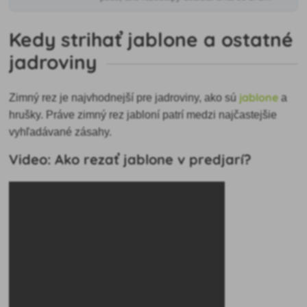
pozor pred mrazmi.
Kedy strihať jablone a ostatné
jadroviny
jablone
Zimný rez je najvhodnejší pre jadroviny, ako sú
a
hrušky. Práve zimný rez jabloní patrí medzi najčastejšie
vyhľadávané zásahy.
Video: Ako rezať jablone v predjarí?