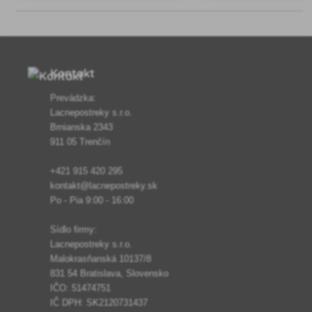
stromoch, drevinách a kríkoch.
vlhkosťou, urýchľuje hojen
predchádza mrazovým pr
Kontakt
Prevádzka:
Lacnepostreky s.r.o.
Brnianska 2343
911 05 Trenčín
+421 915 420 295
kontakt@lacnepostreky.sk
Po - Pia 9:00 - 16:00
Sídlo firmy:
Lacnepostreky s.r.o.
Malokrasňanská 10137/8
831 54 Bratislava, Slovensko
IČO: 51474751
IČ DPH: SK2120731437