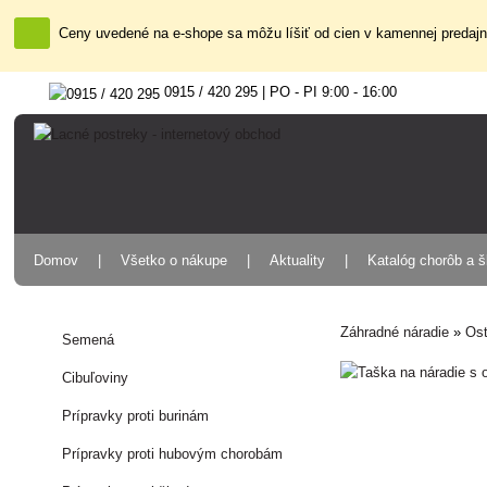
Ceny uvedené na e-shope sa môžu líšiť od cien v kamennej predajni
0915 / 420 295 | PO - PI 9:00 - 16:00
Domov
Všetko o nákupe
Aktuality
Katalóg chorôb a 
Záhradné náradie
»
Ost
Semená
Cibuľoviny
Prípravky proti burinám
Prípravky proti hubovým chorobám