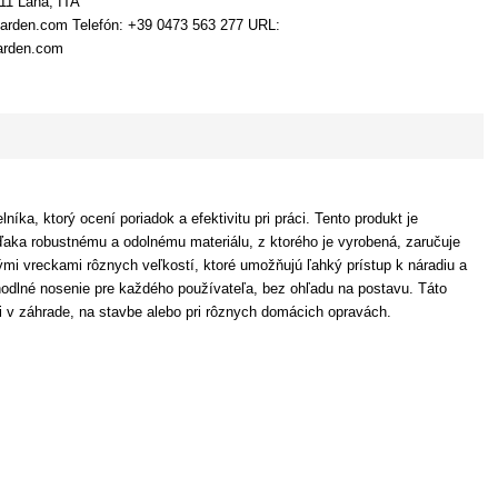
011 Lana, ITA
garden.com Telefón: +39 0473 563 277 URL:
garden.com
a, ktorý ocení poriadok a efektivitu pri práci. Tento produkt je
ďaka robustnému a odolnému materiálu, z ktorého je vyrobená, zaručuje
mi vreckami rôznych veľkostí, ktoré umožňujú ľahký prístup k náradiu a
hodlné nosenie pre každého používateľa, bez ohľadu na postavu. Táto
áci v záhrade, na stavbe alebo pri rôznych domácich opravách.