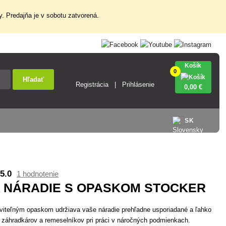
. Predajňa je v sobotu zatvorená.
Košík
0
Hľadať
Registrácia
Prihlásenie
0
,00 €
SK
5.0
1 hodnotenie
A NÁRADIE S OPASKOM STOCKER
viteľným opaskom udržiava vaše náradie prehľadne usporiadané a ľahko
e záhradkárov a remeselníkov pri práci v náročných podmienkach.