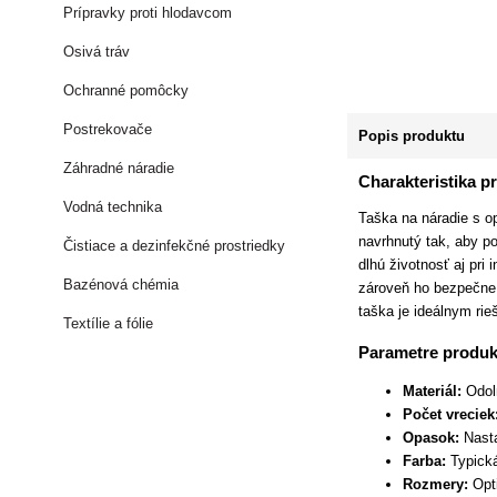
Prípravky proti hlodavcom
Osivá tráv
Ochranné pomôcky
Postrekovače
Popis produktu
Záhradné náradie
Charakteristika p
Vodná technika
Taška na náradie s o
navrhnutý tak, aby p
Čistiace a dezinfekčné prostriedky
dlhú životnosť aj pr
Bazénová chémia
zároveň ho bezpečne 
taška je ideálnym rie
Textílie a fólie
Parametre produk
Materiál:
Odoln
Počet vreciek
Opasok:
Nasta
Farba:
Typická
Rozmery:
Opti