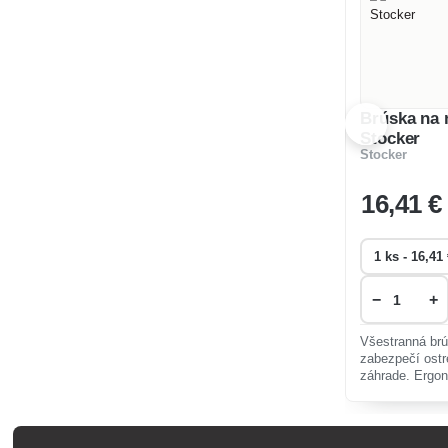
Brúska na 
Stocker
Stocker
16
,41 €
−
+
Všestranná br
zabezpečí ostr
záhrade. Ergon
materiály zaruč
jednoduchú man