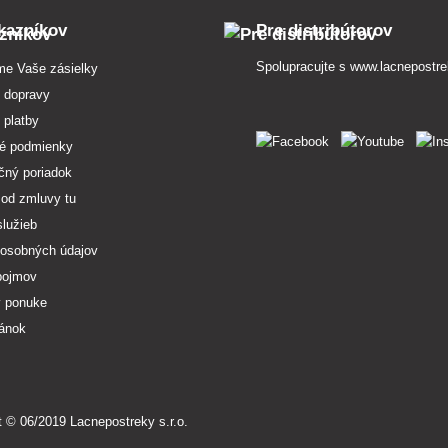
kazníkov
Pre distribútorov
Spolupracujte s
www.lacnepostre
me Vaše zásielky
 dopravy
 platby
é podmienky
čný poriadok
 od zmluvy tu
služieb
osobných údajov
pojmov
v ponuke
ránok
t © 06/2019 Lacnepostreky s.r.o.