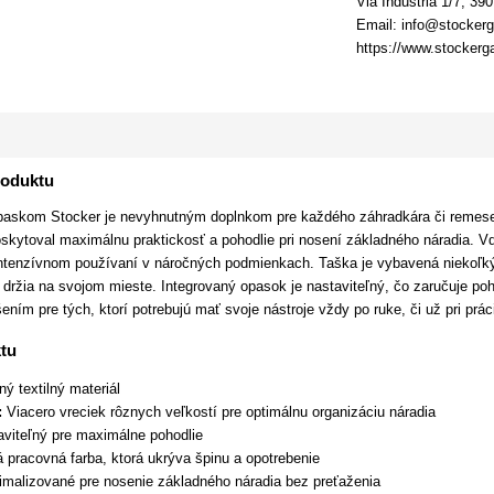
Via Industria 1/7, 39
Email: info@stocker
https://www.stocker
roduktu
paskom Stocker je nevyhnutným doplnkom pre každého záhradkára či remeselník
oskytoval maximálnu praktickosť a pohodlie pri nosení základného náradia. V
i intenzívnom používaní v náročných podmienkach. Taška je vybavená niekoľký
držia na svojom mieste. Integrovaný opasok je nastaviteľný, čo zaručuje po
šením pre tých, ktorí potrebujú mať svoje nástroje vždy po ruke, či už pri pr
tu
ý textilný materiál
:
Viacero vreciek rôznych veľkostí pre optimálnu organizáciu náradia
viteľný pre maximálne pohodlie
 pracovná farba, ktorá ukrýva špinu a opotrebenie
malizované pre nosenie základného náradia bez preťaženia