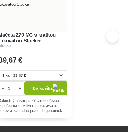
Mačeta 270 MC s krátkou
rukoväťou Stocker
Stocker
39
,67 €
−
+
Do košíka
Robustný nástroj s 27 cm oceľovou
čepeľou na efektívne prerezávanie
kríkov a záhradné práce. Ergonomická
rukoväť zaisťuje komfort a kontrolu pri
manipulácii v obmedzených priestoroch.