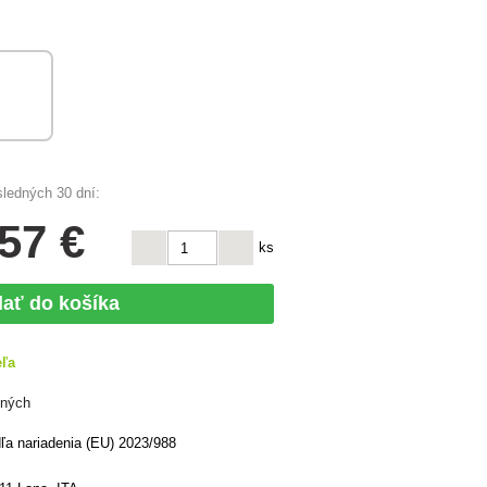
sledných 30 dní:
,57 €
ks
dať do košíka
eľa
ených
a nariadenia (EU) 2023/988