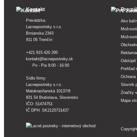
Kontakt
Pre zá
Prevádzka:
Ako balí
Lacnepostreky s.r.o.
Možnosti
Brnianska 2343
Možnosti
911 05 Trenčín
Obchodn
+421 915 420 295
Reklama
kontakt@lacnepostreky.sk
Odstúpiť
Po - Pia 9:00 - 16:00
Prehľad 
Ochrana 
Sídlo firmy:
Lacnepostreky s.r.o.
Slovník 
Malokrasňanská 10137/8
Značky 
831 54 Bratislava, Slovensko
Mapa st
IČO: 51474751
IČ DPH: SK2120731437
Copyrigh