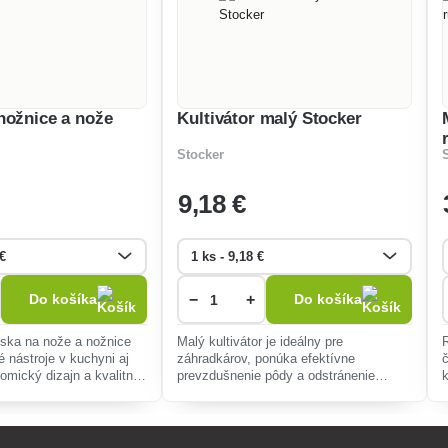
nožnice a nože
Kultivátor malý Stocker
Stocker
9
,18 €
−
+
Do košíka
Do košíka
úska na nože a nožnice
Malý kultivátor je ideálny pre
é nástroje v kuchyni aj
záhradkárov, ponúka efektívne
omický dizajn a kvalitné
prevzdušnenie pôdy a odstránenie
ujú dlhú životnosť a
buriny, s tromi oceľovými hrotmi a
ipuláciu.
ergonomickým dizajnom pre pohodlné
použitie a dlhú živ