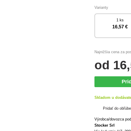
Varianty
1 ks
16
,57 €
Najnižšia cena za po
od
16
Pri
Skladom u dodávat
Pridať do obľúb
Výrobca/dovozca podľ
Stocker Srl