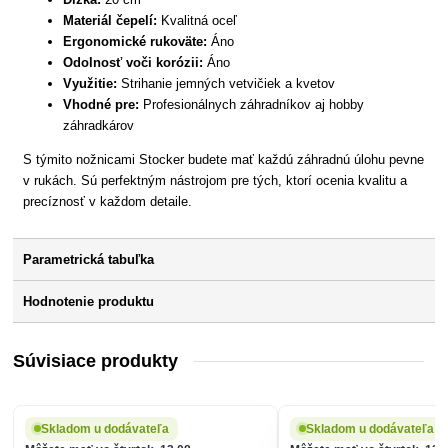
Materiál čepelí:
Kvalitná oceľ
Ergonomické rukoväte:
Áno
Odolnosť voči korózii:
Áno
Využitie:
Strihanie jemných vetvičiek a kvetov
Vhodné pre:
Profesionálnych záhradníkov aj hobby
záhradkárov
S týmito nožnicami Stocker budete mať každú záhradnú úlohu pevne
v rukách. Sú perfektným nástrojom pre tých, ktorí ocenia kvalitu a
precíznosť v každom detaile.
Parametrická tabuľka
Hodnotenie produktu
Súvisiace produkty
Skladom u dodávateľa
Skladom u dodávateľa