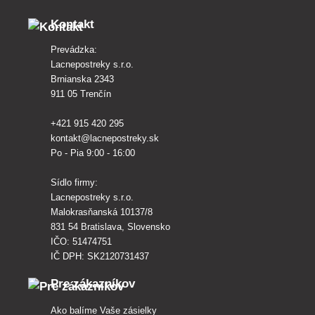
Kontakt
Prevádzka:
Lacnepostreky s.r.o.
Brnianska 2343
911 05 Trenčín
+421 915 420 295
kontakt@lacnepostreky.sk
Po - Pia 9:00 - 16:00
Sídlo firmy:
Lacnepostreky s.r.o.
Malokrasňanská 10137/8
831 54 Bratislava, Slovensko
IČO: 51474751
IČ DPH: SK2120731437
Pre zákazníkov
Ako balíme Vaše zásielky