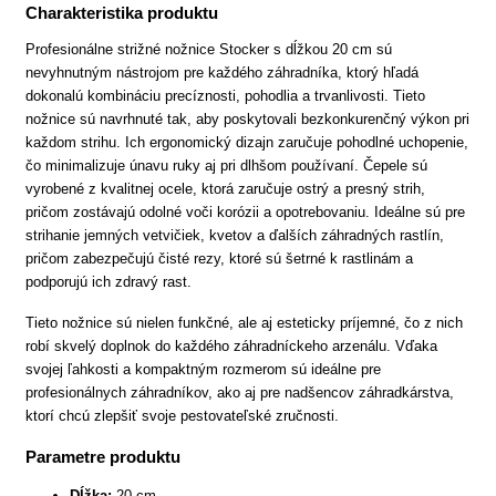
Charakteristika produktu
Profesionálne strižné nožnice Stocker s dĺžkou 20 cm sú
nevyhnutným nástrojom pre každého záhradníka, ktorý hľadá
dokonalú kombináciu precíznosti, pohodlia a trvanlivosti. Tieto
nožnice sú navrhnuté tak, aby poskytovali bezkonkurenčný výkon pri
každom strihu. Ich ergonomický dizajn zaručuje pohodlné uchopenie,
čo minimalizuje únavu ruky aj pri dlhšom používaní. Čepele sú
vyrobené z kvalitnej ocele, ktorá zaručuje ostrý a presný strih,
pričom zostávajú odolné voči korózii a opotrebovaniu. Ideálne sú pre
strihanie jemných vetvičiek, kvetov a ďalších záhradných rastlín,
pričom zabezpečujú čisté rezy, ktoré sú šetrné k rastlinám a
podporujú ich zdravý rast.
Tieto nožnice sú nielen funkčné, ale aj esteticky príjemné, čo z nich
robí skvelý doplnok do každého záhradníckeho arzenálu. Vďaka
svojej ľahkosti a kompaktným rozmerom sú ideálne pre
profesionálnych záhradníkov, ako aj pre nadšencov záhradkárstva,
ktorí chcú zlepšiť svoje pestovateľské zručnosti.
Parametre produktu
Dĺžka:
20 cm