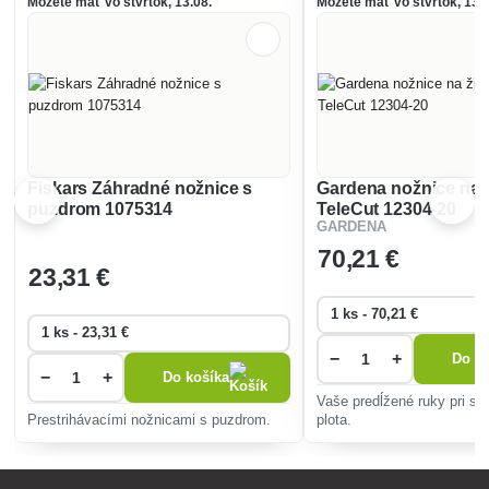
Môžete mať vo štvrtok, 13.08.
Môžete mať vo štvrtok, 13.0
Fiskars Záhradné nožnice s
Gardena nožnice na ž
puzdrom 1075314
TeleCut 12304-20
GARDENA
70
,21 €
23
,31 €
−
+
Do ko
−
+
Do košíka
Vaše predĺžené ruky pri str
Prestrihávacími nožnicami s puzdrom.
plota.