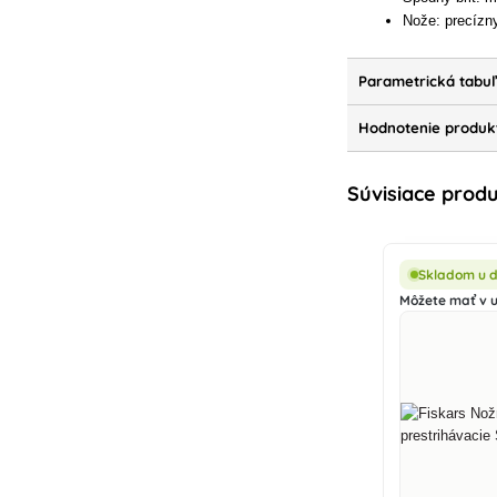
Nože: precízn
Parametrická tabu
Hodnotenie produkt
Súvisiace prod
Skladom u 
Môžete mať v ut