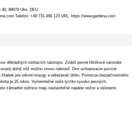
e 40, 89079 Ulm, DEU
ena.com Telefón: +49 731 490 123 URL: https://www.gardena.com
 dôkladných strihacích nástrojov. Zvlášť pevné hliníkové rukoväte
 kovaný dolný nôž možno znovu nabrúsiť. Dve uchopovacie pozície
majú žliabok pre odvod miazgy a odrezávač drôtu. Pomocou bezpečnostného
hota je 25 rokov. Vymeniteľné nože týchto vysoko pevných,
ieto záhradné nožnice majú nastaviteľné napätie nožov a sklonenú