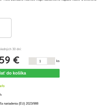
sledných 30 dní:
,59 €
ks
dať do košíka
eľa
ch
a nariadenia (EU) 2023/988