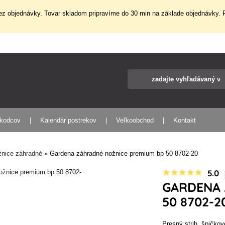
z objednávky. Tovar skladom pripravíme do 30 min na základe objednávky. P
škodcov
Kalendár postrekov
Veľkoobchod
Kontakt
nice záhradné
»
Gardena záhradné nožnice premium bp 50 8702-20
5.0
GARDENA 
50 8702-2
Presný strih, špičko