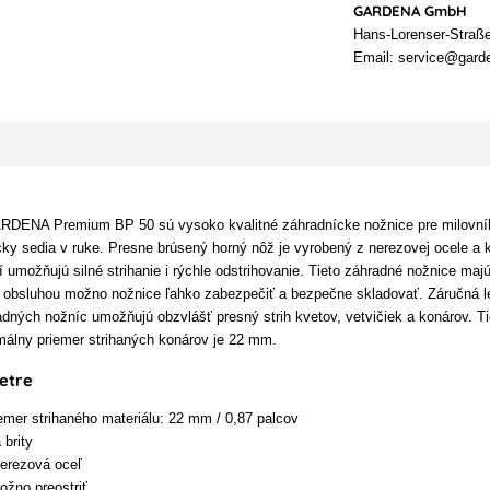
GARDENA GmbH
Hans-Lorenser-Straß
Email: service@gard
DENA Premium BP 50 sú vysoko kvalitné záhradnícke nožnice pre milovníkov
ky sedia v ruke. Presne brúsený horný nôž je vyrobený z nerezovej ocele a
tí umožňujú silné strihanie i rýchle odstrihovanie. Tieto záhradné nožnice 
obsluhou možno nožnice ľahko zabezpečiť a bezpečne skladovať. Záručná le
adných nožníc umožňujú obzvlášť presný strih kvetov, vetvičiek a konárov. T
imálny priemer strihaných konárov je 22 mm.
etre
emer strihaného materiálu: 22 mm / 0,87 palcov
 brity
nerezová oceľ
ožno preostriť