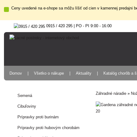
Ceny uvedené na e-shope sa môžu líšiť od cien v kamennej predajni be
0915 / 420 295 | PO - PI 9:00 - 16:00
Domov
Všetko o nákupe
Aktuality
Katalóg chorôb a 
Záhradné náradie
»
Nož
Semená
Cibuľoviny
Prípravky proti burinám
Prípravky proti hubovým chorobám