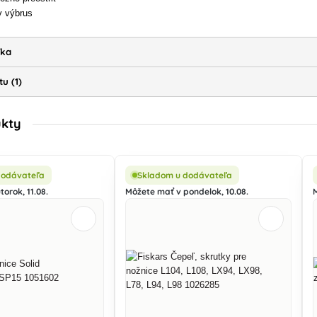
y výbrus
ľka
u (1)
ukty
dodávateľa
Skladom u dodávateľa
orok, 11.08.
Môžete mať v pondelok, 10.08.