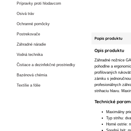
Prípravky proti hlodavcom
Osivá tráv
Ochranné pomôcky
Postrekovače
Popis produktu
Záhradné náradie
Opis produktu
Vodná technika
Záhradné nožnice GAR
Čistiace a dezinfekčné prostriedky
pohodlne a ergonomic
profilovaných rukovä
Bazénová chémia
zámku s jednoručnou 
profesionálnych záhr
Textílie a fólie
strihaciu hlavu. Max
Technické param
Maximálny pri
Typ strihu: dva
Horné ostrie: 
Spodný brit: m