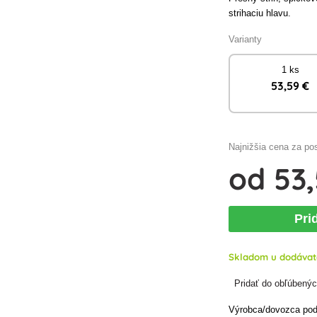
strihaciu hlavu.
Varianty
1 ks
53
,59 €
Najnižšia cena za po
od
53
Pri
Skladom u dodávat
Pridať do obľúbený
Výrobca/dovozca podľ