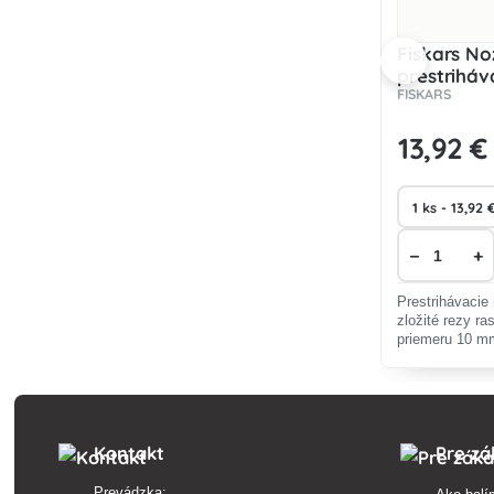
Fiskars No
prestriháv
FISKARS
13
,92 €
−
+
Prestrihávacie 
zložité rezy ra
priemeru 10 m
Kontakt
Pre zá
Prevádzka: