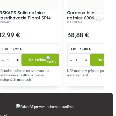
FISKARS Solid nožnice
Gardena hliníkové záh
zastrihávacie Floral SP14
nožnice 8906-20
FISKARS
GARDENA
1051601
12
,99 €
38
,88 €
−
+
−
+
Do košíka
Do košíka
Záhradné nožnice na tvarovanie a
Nôž možno v prípade potreby pr
zastrihávanie rastlín na horšie
alebo vymeniť.
prístupných miestach.
Vždy vám odborne poradíme
ky.sk