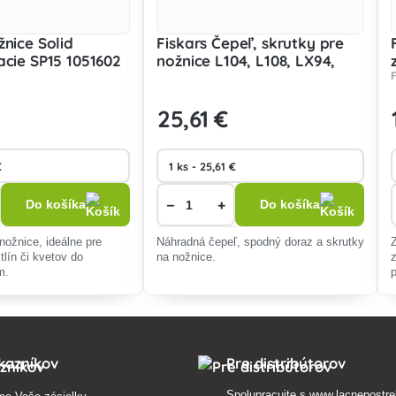
žnice Solid
Fiskars Čepeľ, skrutky pre
acie SP15 1051602
nožnice L104, L108, LX94,
LX98, L78, L94, L98 1026285
25
,61 €
−
+
Do košíka
Do košíka
nožnice, ideálne pre
Náhradná čepeľ, spodný doraz a skrutky
stlín či kvetov do
na nožnice.
m.
kazníkov
Pre distribútorov
Spolupracujte s
www.lacnepostre