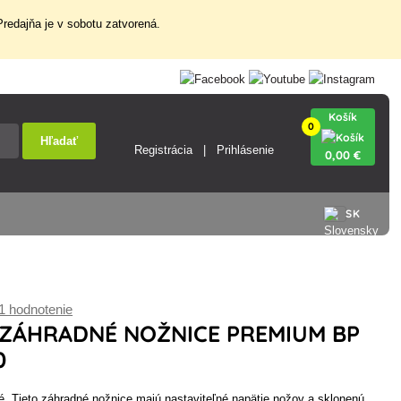
redajňa je v sobotu zatvorená.
Košík
0
Hľadať
Registrácia
Prihlásenie
0
,00 €
SK
1 hodnotenie
ZÁHRADNÉ NOŽNICE PREMIUM BP
0
vé. Tieto záhradné nožnice majú nastaviteľné napätie nožov a sklonenú