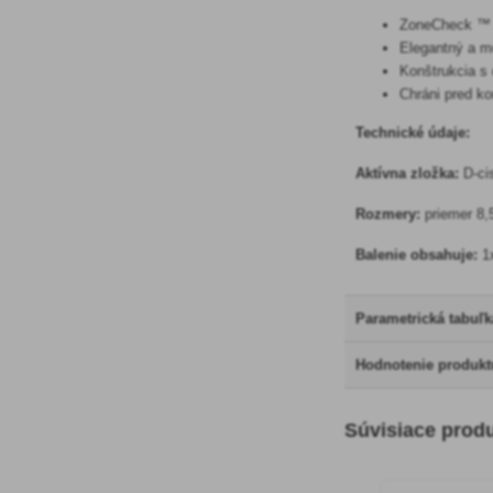
ZoneCheck ™ M
Elegantný a m
Konštrukcia s 
Chráni pred k
Technické údaje:
Aktívna zložka:
D-cis
Rozmery:
priemer 8
Balenie obsahuje:
1
Parametrická tabuľk
Hodnotenie produkt
Súvisiace prod