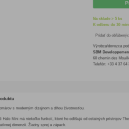
P
Na sklade > 5 ks
K odberu do 30 minú
Pridať do obľúbený
Výrobca/dovozca podľ
SBM Developpemen
60 chemin des Mouill
Telefón: +33 4 37 64
roduktu
omárov s moderným dizajnom a dlhou životnosťou.
 Halo Mini má niekoľko funkcií, ktoré ho odlišujú od ostatných prístrojov T
tívnej dimenzii. Žiadny sprej a zápach.