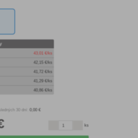
y
43
,01 €/ks
42
,15 €/ks
41
,72 €/ks
41
,29 €/ks
40
,86 €/ks
sledných 30 dní:
0
,00 €
€
ks