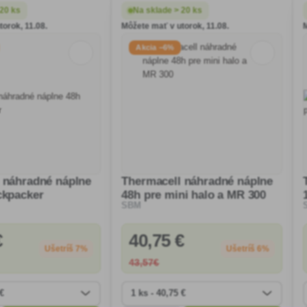
 20 ks
Na sklade > 20 ks
orok, 11.08.
Môžete mať v utorok, 11.08.
Akcia −6%
 náhradné náplne
Thermacell náhradné náplne
ckpacker
48h pre mini halo a MR 300
SBM
€
40
,75 €
Ušetríš 7%
Ušetríš 6%
43
,57€