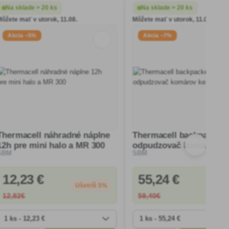
Na sklade > 20 ks
Na sklade > 20 ks
Môžete mať v utorok, 11.08.
Môžete mať v utorok, 11.08.
Akcia −5%
Akcia −7%
Thermacell náhradné náplne
Thermacell backpacker
12h pre mini halo a MR 300
odpudzovač komárov
SBM
SBM
kempingový
12
,23 €
55
,24 €
Ušetríš 5%
Ušetr
12
,82€
59
,40€