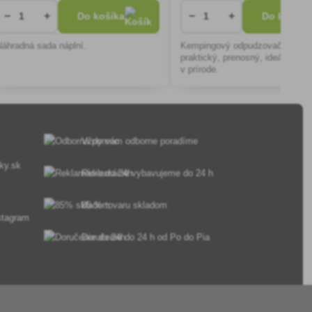
−
+
−
+
Do košíka
Do košíka
Náhradná sada náplní.
Kempingový odpudzovač komáro
praktický, prenosný, ideálny na 
v prírode.
Vždy vám odborne poradíme
ky.sk
Reklamácie vybavujeme do 24 h
85 % tovaru skladom
Doručenie do 24 h od Po do Pia