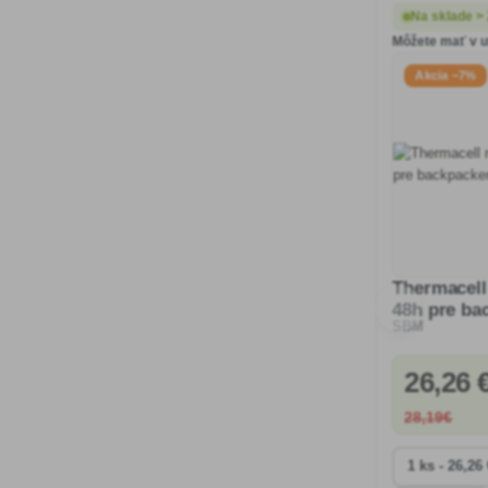
Na sklade >
Môžete mať v ut
Akcia −7%
Thermacell
48h pre ba
SBM
26
,26 
28
,19€