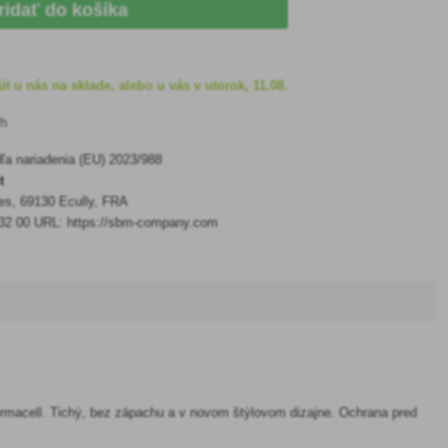
ridať do košíka
t u nás na sklade, alebo u vás v utorok, 11.08.
ch
a nariadenia (EU) 2023/988
t
es, 69130 Ecully, FRA
 32 00 URL: https://sbm-company.com
hermacell. Tichý, bez zápachu a v novom štýlovom dizajne. Ochrana pred