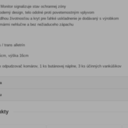
onitor signalizuje stav ochrannej zóny
oderný design, telo odolné proti poveternostným vplyvom
dlhou životnosťou a kryt pre ľahké uskladnenie je dodávaný s výrobkom
omármi nehlučne a bez nežiaduceho zápachu
 / trans alletrín
,5cm, výška 16cm
x odpudzovač komárov, 1 ks butánovej náplne, 3 ks účinných vankúšikov
a
u
ukty