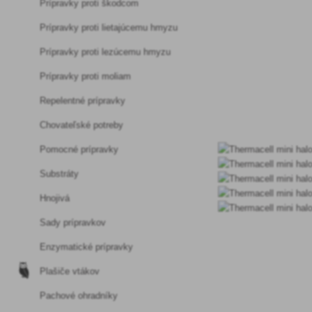
Prípravky proti škodcom
Prípravky proti lietajúcemu hmyzu
Prípravky proti lezúcemu hmyzu
Prípravky proti moliam
Repelentné prípravky
Chovateľské potreby
Pomocné prípravky
Substráty
Hnojivá
Sady prípravkov
Enzymatické prípravky
Plašiče vtákov
Pachové ohradníky