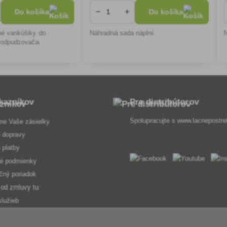
−
+
Do košíka
Do košíka
né vankúšiky do
Náhradná sada náplní.
 odpudzovača.
kazníkov
Pre distribútorov
Spolupracujte s
www.lacnepostre
me Vaše zásielky
 dopravy
 platby
é podmienky
čný poriadok
 od zmluvy tu
služieb
osobných údajov
pojmov