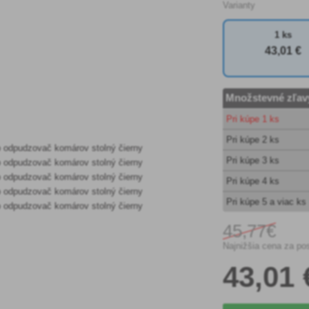
Varianty
1 ks
43
,01 €
Množstevné zľav
Pri kúpe 1 ks
Pri kúpe 2 ks
Pri kúpe 3 ks
Pri kúpe 4 ks
Pri kúpe 5 a viac ks
45
,77€
Najnižšia cena za po
43
,01 