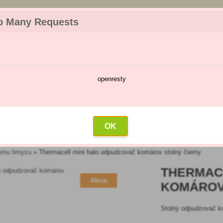
z objednávky. Tovar skladom pripravíme do 30 min na základe objednávky. P
o Many Requests
openresty
škodcov
Kalendár postrekov
Veľkoobchod
Kontakt
OK
úcemu hmyzu
»
Thermacell mini halo odpudzovač komárov stolný čierny
THERMAC
Akcia
KOMÁROV
Stolný odpudzovač k