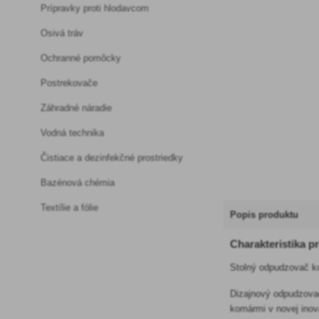
Prípravky proti hlodavcom
Osivá tráv
Ochranné pomôcky
Postrekovače
Záhradné náradie
Vodná technika
Čistiace a dezinfekčné prostriedky
Bazénová chémia
Textílie a fólie
Popis produktu
Charakteristika p
Stolný odpudzovač k
Dizajnový odpudzovač
komármi v novej inova