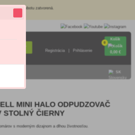
redajňa je v sobotu zatvorená.
Košík
0
Hľadať
Registrácia
Prihlásenie
0
,00 €
SK
ELL MINI HALO ODPUDZOVAČ
 STOLNÝ ČIERNY
omárov s moderným dizajnom a dlhou životnosťou.