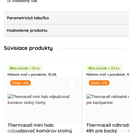
1x vodotesný vak
Parametrická tabuľka
Hodnotenie produktu
Súvisiace produkty
Na sklade > 10 ks
Na sklade > 20 ks
Môžete mať v pondelok, 10.08.
Môžete mať v pondelok, 10.0
Akcia −6%
Akcia −7%
Thermacell mini halo
Thermacell náhradn
odpudzovač komárov stolný
48h pre backpacker