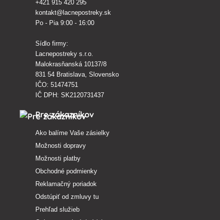
+421 915 420 295
kontakt@lacnepostreky.sk
Po - Pia 9:00 - 16:00
Sídlo firmy:
Lacnepostreky s.r.o.
Malokrasňanská 10137/8
831 54 Bratislava, Slovensko
IČO: 51474751
IČ DPH: SK2120731437
Pre zákazníkov
Ako balíme Vaše zásielky
Možnosti dopravy
Možnosti platby
Obchodné podmienky
Reklamačný poriadok
Odstúpiť od zmluvy tu
Prehľad služieb