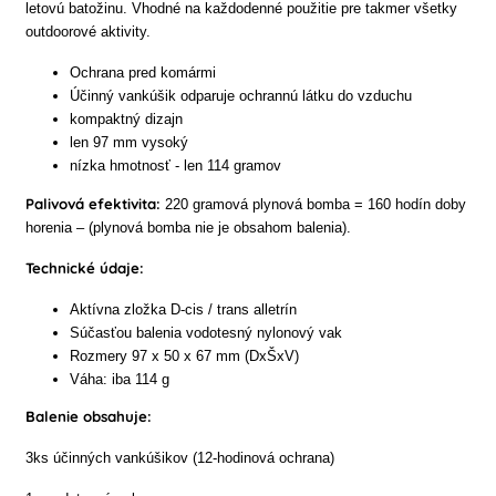
letovú batožinu. Vhodné na každodenné použitie pre takmer všetky
outdoorové aktivity.
Ochrana pred komármi
Účinný vankúšik odparuje ochrannú látku do vzduchu
kompaktný dizajn
len 97 mm vysoký
nízka hmotnosť - len 114 gramov
Palivová efektivita:
220 gramová plynová bomba = 160 hodín doby
horenia – (plynová bomba nie je obsahom balenia).
Technické údaje:
Aktívna zložka D-cis / trans alletrín
Súčasťou balenia vodotesný nylonový vak
Rozmery 97 x 50 x 67 mm (DxŠxV)
Váha: iba 114 g
Balenie obsahuje:
3ks účinných vankúšikov (12-hodinová ochrana)