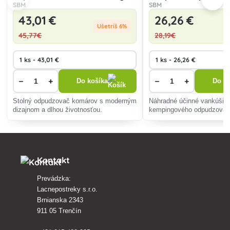
čierny
SBM
SBM
43
,01 €
26
,26 €
Ušetríš 6%
45
,77€
28
,19€
−
+
−
+
Do košíka
Do ko
Stolný odpudzovač komárov s moderným
Náhradné účinné vankúšik
dizajnom a dlhou životnosťou.
kempingového odpudzovač
Kontakt
Prevádzka:
Lacnepostreky s.r.o.
Brnianska 2343
911 05 Trenčín