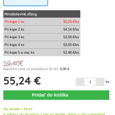
Množstevné zľavy
Pri kúpe 1 ks
55
,24 €/ks
Pri kúpe 2 ks
54
,14 €/ks
Pri kúpe 3 ks
53
,58 €/ks
Pri kúpe 4 ks
53
,03 €/ks
Pri kúpe 5 a viac ks
52
,48 €/ks
59
,40€
Najnižšia cena za posledných 30 dní:
0
,00 €
55
,24 €
ks
Pridať do košíka
Na sklade > 20 ks
K odberu do 30 minút u nás na sklade, alebo u vás v pondelok,