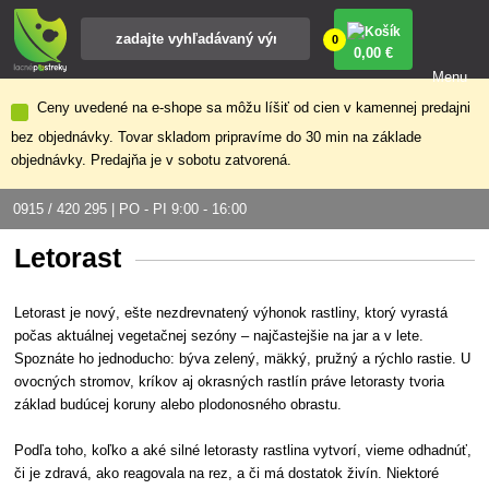
0
0
,00 €
Menu
Ceny uvedené na e-shope sa môžu líšiť od cien v kamennej predajni
bez objednávky. Tovar skladom pripravíme do 30 min na základe
objednávky. Predajňa je v sobotu zatvorená.
0915 / 420 295 | PO - PI 9:00 - 16:00
Letorast
Letorast je nový, ešte nezdrevnatený výhonok rastliny, ktorý vyrastá
počas aktuálnej vegetačnej sezóny – najčastejšie na jar a v lete.
Spoznáte ho jednoducho: býva zelený, mäkký, pružný a rýchlo rastie. U
ovocných stromov, kríkov aj okrasných rastlín práve letorasty tvoria
základ budúcej koruny alebo plodonosného obrastu.
Podľa toho, koľko a aké silné letorasty rastlina vytvorí, vieme odhadnúť,
či je zdravá, ako reagovala na rez, a či má dostatok živín. Niektoré