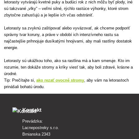
letorasty vytvárajú kvetné puky a budúci rok z nich môžu byť plody, iné
sú takzvané „vlky“ – veľmi silné, rýchlo rastúce výhonky, ktoré strom
zbytočne zahusťujú a je lepšie ich včas odstrániť.
Letorasty sa zvyknú zaštipovať alebo vyväzovať, ak chceme podporiť
správny tvar koruny, a práve v období ich intenzívneho rastu sa
najčastejšie prihnojuje dusíkatými hnojivami, aby mali rastliny dostatok
energie.
Letorasty sú ukážkou toho, ako sa rastlina má a kam smeruje. Kto im
rozumie, ten dokáže stromy a kríky viesť tak, aby boli zdravé, krásne a
úrodné.
Tip: Prečítajte si,
ako rezať ovocné stromy
, aby vám na letorastoch
prinášali bohatú úrodu.
Kontakt
Prevádzka:
Lacnepostreky s.r.o.
Brnianska 2343