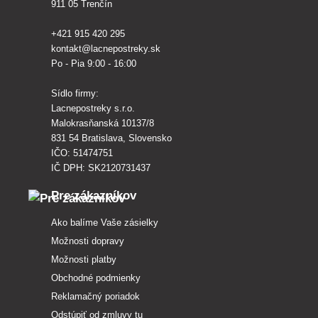
911 05 Trenčín
+421 915 420 295
kontakt@lacnepostreky.sk
Po - Pia 9:00 - 16:00
Sídlo firmy:
Lacnepostreky s.r.o.
Malokrasňanská 10137/8
831 54 Bratislava, Slovensko
IČO: 51474751
IČ DPH: SK2120731437
Pre zákazníkov
Ako balíme Vaše zásielky
Možnosti dopravy
Možnosti platby
Obchodné podmienky
Reklamačný poriadok
Odstúpiť od zmluvy tu