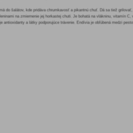
mä do šalátov, kde pridáva chrumkavosť a pikantnú chuť. Dá sa tiež grilovať
leninami na zmiernenie jej horkastej chuti. Je bohatá na vlákninu, vitamín C, 
e antioxidanty a látky podporujúce trávenie. Endívia je obľúbená medzi pesto