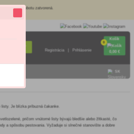
redajňa je v sobotu zatvorená.
Košík
0
Hľadať
Registrácia
Prihlásenie
0
,00 €
SK
é listy. Je blízka príbuzná čakanke.
vetlozelené, pričom vnútorné listy bývajú bledšie alebo žltkasté, čo
ody a spôsobu pestovania. Vyžaduje si slnečné stanovište a dobre