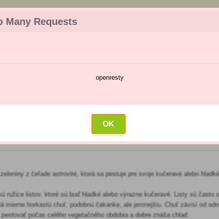
z objednávky. Tovar skladom pripravíme do 30 min na základe objednávky. P
o Many Requests
openresty
škodcov
Kalendár postrekov
Veľkoobchod
Kontakt
OK
j zeleniny z čeľade astrovité, ktorá sa pestuje pre svoje kučeravé alebo hladk
ú ružice listov, ktoré sú buď hladké alebo výrazne kučeravé. Listy sú často s
á mierne horkastú chuť, podobnú čakanke, ale jemnejšiu. Chuť závisí od odr
a pestovať počas celého vegetačného obdobia a dobre znáša chlad.