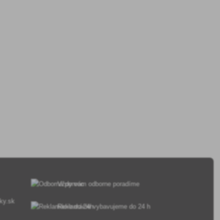
Vždy vám odborne poradíme
ky.sk
Reklamácie vybavujeme do 24 h