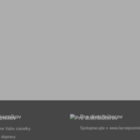
kazníkov
Pre distribútorov
Spolupracujte s
www.lacnepostre
me Vaše zásielky
 dopravy