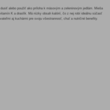
, dusiť alebo použiť ako príloha k mäsovým a zeleninovým jedlám. Mieša
vitamín K a draslík. Má nízky obsah kalórií, čo z nej robí ideálnu súčasť
vateľmi aj kuchármi pre svoju všestrannosť, chuť a nutričné benefity.