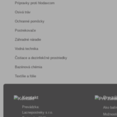
Prípravky proti hlodavcom
Osivá tráv
Ochranné pomôcky
Postrekovače
Záhradné náradie
Vodná technika
Čistiace a dezinfekčné prostriedky
Bazénová chémia
Textílie a fólie
Kontakt
Pre zá
Prevádzka:
Ako balí
Lacnepostreky s.r.o.
Možnosti