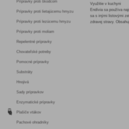
Prípravky proti škodcom
Využitie v kuchyni
Endívia sa používa naj
Prípravky proti lietajúcemu hmyzu
sa s inými listovými ze
Prípravky proti lezúcemu hmyzu
zdravej stravy. Obsahuj
Prípravky proti moliam
Repelentné prípravky
Chovateľské potreby
Pomocné prípravky
Substráty
Hnojivá
Sady prípravkov
Enzymatické prípravky
Plašiče vtákov
Pachové ohradníky