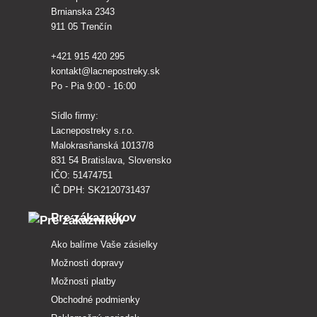
Brnianska 2343
911 05 Trenčín
+421 915 420 295
kontakt@lacnepostreky.sk
Po - Pia 9:00 - 16:00
Sídlo firmy:
Lacnepostreky s.r.o.
Malokrasňanská 10137/8
831 54 Bratislava, Slovensko
IČO: 51474751
IČ DPH: SK2120731437
Pre zákazníkov
Ako balíme Vaše zásielky
Možnosti dopravy
Možnosti platby
Obchodné podmienky