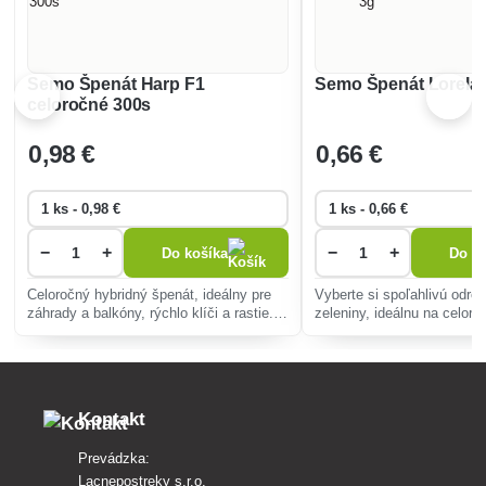
Semo Špenát Harp F1
Semo Špenát Lorela
celoročné 300s
0
,98 €
0
,66 €
−
+
−
+
Do košíka
Do ko
Celoročný hybridný špenát, ideálny pre
Vyberte si spoľahlivú odrod
záhrady a balkóny, rýchlo klíči a rastie.
zeleniny, ideálnu na celoro
Poskytuje výživné listy plné vitamínov A,
pestovanie. Táto rastlina rý
C, K a antioxidantov, ideálne do šalátov a
odolná voči chorobám a vh
smoothies.
i teplé jedlá.
Kontakt
Prevádzka:
Lacnepostreky s.r.o.