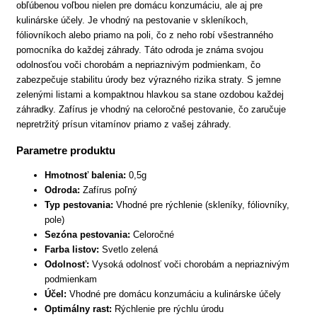
obľúbenou voľbou nielen pre domácu konzumáciu, ale aj pre
kulinárske účely. Je vhodný na pestovanie v skleníkoch,
fóliovníkoch alebo priamo na poli, čo z neho robí všestranného
pomocníka do každej záhrady. Táto odroda je známa svojou
odolnosťou voči chorobám a nepriaznivým podmienkam, čo
zabezpečuje stabilitu úrody bez výrazného rizika straty. S jemne
zelenými listami a kompaktnou hlavkou sa stane ozdobou každej
záhradky. Zafírus je vhodný na celoročné pestovanie, čo zaručuje
nepretržitý prísun vitamínov priamo z vašej záhrady.
Parametre produktu
Hmotnosť balenia:
0,5g
Odroda:
Zafírus poľný
Typ pestovania:
Vhodné pre rýchlenie (skleníky, fóliovníky,
pole)
Sezóna pestovania:
Celoročné
Farba listov:
Svetlo zelená
Odolnosť:
Vysoká odolnosť voči chorobám a nepriaznivým
podmienkam
Účel:
Vhodné pre domácu konzumáciu a kulinárske účely
Optimálny rast:
Rýchlenie pre rýchlu úrodu