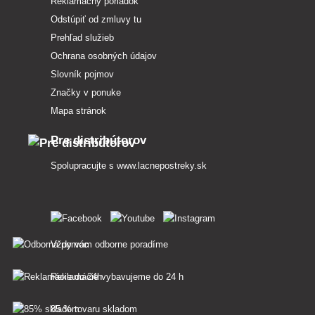
Reklamačný poriadok
Odstúpiť od zmluvy tu
Prehľad služieb
Ochrana osobných údajov
Slovník pojmov
Značky v ponuke
Mapa stránok
Pre distribútorov
Spolupracujte s
www.lacnepostreky.sk
Vždy vám odborne poradíme
Reklamácie vybavujeme do 24 h
85 % tovaru skladom