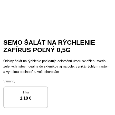
SEMO ŠALÁT NA RÝCHLENIE
ZAFÍRUS POĽNÝ 0,5G
Odolný šalát na rýchlenie poskytuje celoročnú úrodu sviežich, svetlo
zelených listov. Ideálny do skleníkov aj na pole, vyniká rýchlym rastom
a vysokou odolnosťou voči chorobám.
Varianty
1 ks
1
,18 €