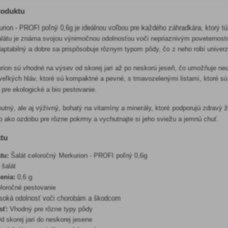
roduktu
rion - PROFI poľný 0,6g je ideálnou voľbou pre každého záhradkára, ktorý tú
látu je známa svojou výnimočnou odolnosťou voči nepriaznivým poveternost
daptabilný a dobre sa prispôsobuje rôznym typom pôdy, čo z neho robí univerz
ion sú vhodné na výsev od skorej jari až po neskorú jeseň, čo umožňuje neu
 veľkých hláv, ktoré sú kompaktné a pevné, s tmavozelenými listami, ktoré s
a pre ekologické a bio pestovanie.
hutný, ale aj výživný, bohatý na vitamíny a minerály, ktoré podporujú zdravý ž
bo ako ozdobu pre rôzne pokrmy a vychutnajte si jeho sviežu a jemnú chuť.
tu
tu:
Šalát celoročný Merkurion - PROFI poľný 0,6g
šalát
enia:
0,6 g
loročné pestovanie
oká odolnosť voči chorobám a škodcom
sť:
Vhodný pre rôzne typy pôdy
 skorej jari do neskorej jesene