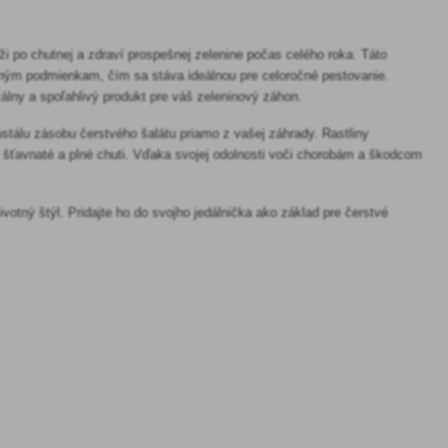
ži po chutnej a zdraví prospešnej zelenine počas celého roka. Táto
ným podmienkam, čím sa stáva ideálnou pre celoročné pestovanie.
álny a spoľahlivý produkt pre váš zeleninový záhon.
stálu zásobu čerstvého šalátu priamo z vašej záhrady. Rastliny
ú šťavnaté a plné chuti. Vďaka svojej odolnosti voči chorobám a škodcom
ivotný štýl. Pridajte ho do svojho jedálnička ako základ pre čerstvé