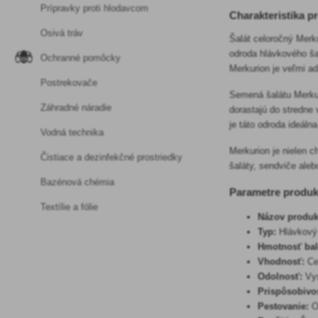
Prípravky proti hlodavcom
Charakteristika p
Osivá tráv
Šalát celoročný Merku
odroda hlávkového ša
Ochranné pomôcky
Merkurion je veľmi a
Postrekovače
Semená šalátu Merkur
Záhradné náradie
dorastajú do stredne
je táto odroda ideáln
Vodná technika
Merkurion je nielen c
Čistiace a dezinfekčné prostriedky
šaláty, sendviče ale
Bazénová chémia
Parametre produk
Textílie a fólie
Názov produk
Typ:
Hlávkový 
Hmotnosť bal
Vhodnosť:
Ce
Odolnosť:
Vys
Prispôsobivo
Pestovanie:
Od