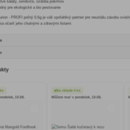
tvé šaláty, sendviče, ozdoba pokrmov
ný pre ekologické a bio pestovanie
urion - PROFI poľný 0,6g je váš spoľahlivý partner pre neustálu zásobu svie
 sa očariť jeho chutnými a zdravými listami.
a
u
ukty
 ks
Na sklade 4 ks
ondelok, 10.08.
Môžete mať v pondelok, 10.08.