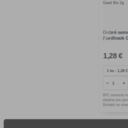
Dobré sem
Fordhook G
1
,28 €
−
+
BIO semená rob
ideálne pre jar
Bohaté na vita
do šalátov a t
voči chladu.