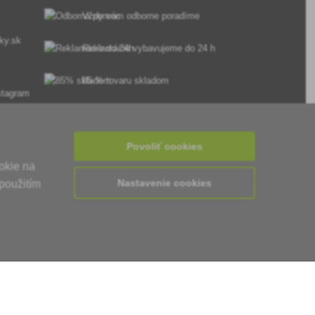
Vždy vám odborne poradíme
ky.sk
Reklamácie vybavujeme do 24 h
85 % tovaru skladom
Doručenie do 24 h od Po do Pia
Povoliť cookies
okie na
Nastavenie cookies
použitím