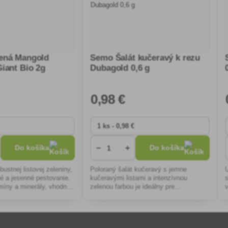
ená Mangold
Semo Šalát kučeravý k rezu
iant Bio 2g
Dubagold 0,6 g
0
,98 €
−
+
Do košíka
Do košíka
ustnej listovej zeleniny,
Poloraný šalát kučeravý s jemne
né a jesenné pestovanie.
kučeravými listami a intenzívnou
míny a minerály, vhodné
zelenou farbou je ideálny pre
eplých pokrmov. Odolné
záhradkárov. Nenáročný na pestovanie,
odolný voči vybiehaniu, vhodný na
celosezónny zbe