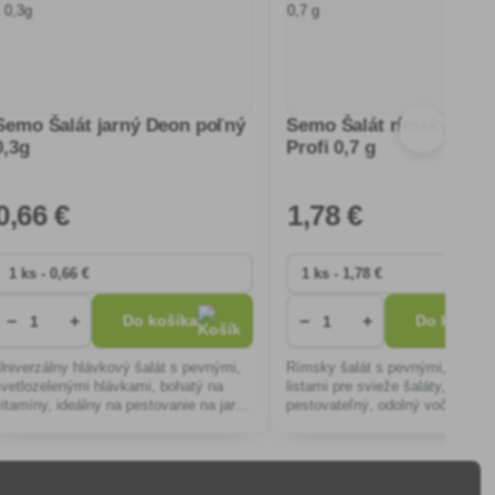
Semo Šalát jarný Deon poľný
Semo Šalát rímsky Gel
0,3g
Profi 0,7 g
0
,66 €
1
,78 €
−
+
−
+
Do košíka
Do košíka
Univerzálny hlávkový šalát s pevnými,
Rímsky šalát s pevnými, chrum
svetlozelenými hlávkami, bohatý na
listami pre svieže šaláty, ľahko
vitamíny, ideálny na pestovanie na jar a
pestovateľný, odolný voči chor
jeseň. Vhodný do šalátov, sendvičov,
vhodný na záhradu aj do skleník
odolný voči chorobám.
rýchlym rastom a vysokou
výnosnosťou.