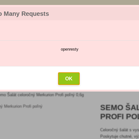
z objednávky. Tovar skladom pripravíme do 30 min na základe objednávky. P
o Many Requests
openresty
škodcov
Kalendár postrekov
Veľkoobchod
Kontakt
OK
mo Šalát celoročný Merkurion Profi poľný 0,6g
SEMO ŠA
PROFI PO
Celoročný šalát s vy
Poskytuje chutné, výž