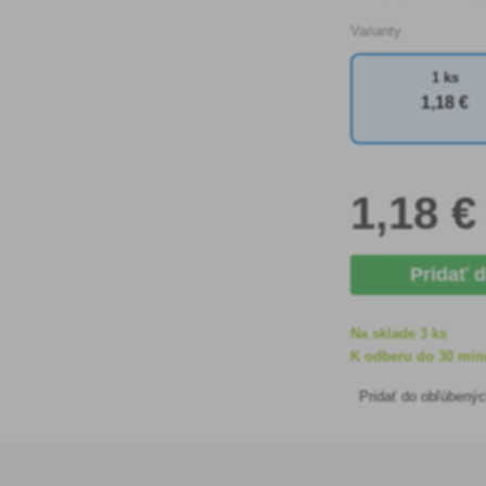
Varianty
1 ks
1
,18 €
1
,18 €
Pridať 
Na sklade 3 ks
K odberu do 30 minú
Pridať do obľúbený