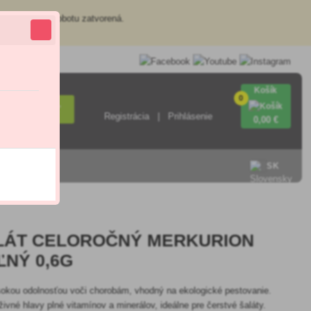
redajňa je v sobotu zatvorená.
Košík
0
Hľadať
Registrácia
Prihlásenie
0
,00 €
SK
LÁT CELOROČNÝ MERKURION
ĽNÝ 0,6G
sokou odolnosťou voči chorobám, vhodný na ekologické pestovanie.
ivné hlavy plné vitamínov a minerálov, ideálne pre čerstvé šaláty.