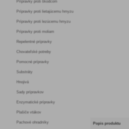
Prípravky proti škodcom
Prípravky proti lietajúcemu hmyzu
Prípravky proti lezúcemu hmyzu
Prípravky proti moliam
Repelentné prípravky
Chovateľské potreby
Pomocné prípravky
Substráty
Hnojivá
Sady prípravkov
Enzymatické prípravky
Plašiče vtákov
Pachové ohradníky
Popis produktu