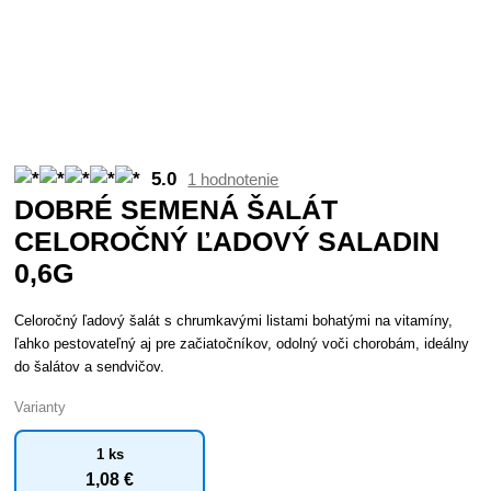
5.0
1 hodnotenie
DOBRÉ SEMENÁ ŠALÁT
CELOROČNÝ ĽADOVÝ SALADIN
0,6G
Celoročný ľadový šalát s chrumkavými listami bohatými na vitamíny,
ľahko pestovateľný aj pre začiatočníkov, odolný voči chorobám, ideálny
do šalátov a sendvičov.
Varianty
1 ks
1
,08 €