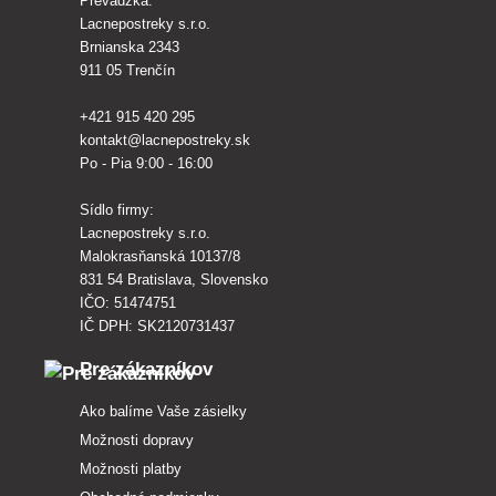
Prevádzka:
Lacnepostreky s.r.o.
Brnianska 2343
911 05 Trenčín
+421 915 420 295
kontakt@lacnepostreky.sk
Po - Pia 9:00 - 16:00
Sídlo firmy:
Lacnepostreky s.r.o.
Malokrasňanská 10137/8
831 54 Bratislava, Slovensko
IČO: 51474751
IČ DPH: SK2120731437
Pre zákazníkov
Ako balíme Vaše zásielky
Možnosti dopravy
Možnosti platby