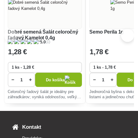
Dobré semená Šalát celoročný
Semo Perila 1g
ľadový Kamelot 0,4g
(1)
5.0
1
,28 €
1
,78 €
−
+
−
+
Do košíka
Do ko
Celoročný ľadový šalát je ideálny pre
Jednoročná bylina s dekor
záhradkárov; vyniká odolnosťou, veľkými
listami a jedinečnou chuťo
a šťavnatými hlavami, bohatými na
bazalkou, mätou a anízom.
vitamíny, vhodný pre rôzne klimatické
obohatenie jedál a záhrad,
podmienky.
trávenie a imunitu.
Kontakt