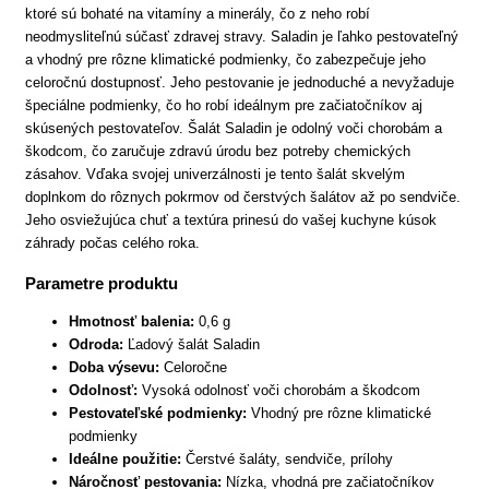
ktoré sú bohaté na vitamíny a minerály, čo z neho robí
neodmysliteľnú súčasť zdravej stravy. Saladin je ľahko pestovateľný
a vhodný pre rôzne klimatické podmienky, čo zabezpečuje jeho
celoročnú dostupnosť. Jeho pestovanie je jednoduché a nevyžaduje
špeciálne podmienky, čo ho robí ideálnym pre začiatočníkov aj
skúsených pestovateľov. Šalát Saladin je odolný voči chorobám a
škodcom, čo zaručuje zdravú úrodu bez potreby chemických
zásahov. Vďaka svojej univerzálnosti je tento šalát skvelým
doplnkom do rôznych pokrmov od čerstvých šalátov až po sendviče.
Jeho osviežujúca chuť a textúra prinesú do vašej kuchyne kúsok
záhrady počas celého roka.
Parametre produktu
Hmotnosť balenia:
0,6 g
Odroda:
Ľadový šalát Saladin
Doba výsevu:
Celoročne
Odolnosť:
Vysoká odolnosť voči chorobám a škodcom
Pestovateľské podmienky:
Vhodný pre rôzne klimatické
podmienky
Ideálne použitie:
Čerstvé šaláty, sendviče, prílohy
Náročnosť pestovania:
Nízka, vhodná pre začiatočníkov