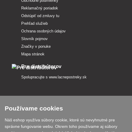
Obchodné podmienky
Reklamačný poriadok
Odstúpiť od zmluvy tu
Prehľad služieb
Ochrana osobných údajov
Slovník pojmov
Značky v ponuke
Mapa stránok
Pre distribútorov
Spolupracujte s
www.lacnepostreky.sk
Používame cookies
Vždy vám odborne poradíme
Náš eshop využíva súbory cookie, ktoré sú nevyhnutné pre
Reklamácie vybavujeme do 24 h
správne fungovanie webu. Okrem toho používame aj súbory