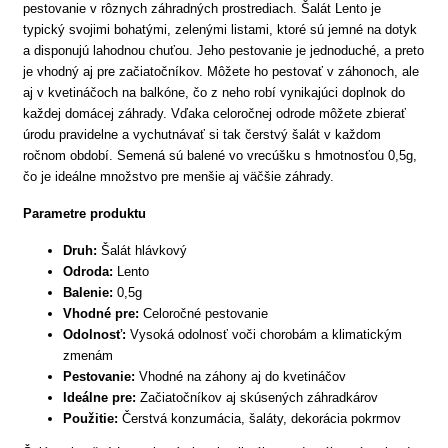
pestovanie v rôznych záhradných prostrediach. Šalát Lento je
typický svojimi bohatými, zelenými listami, ktoré sú jemné na dotyk
a disponujú lahodnou chuťou. Jeho pestovanie je jednoduché, a preto
je vhodný aj pre začiatočníkov. Môžete ho pestovať v záhonoch, ale
aj v kvetináčoch na balkóne, čo z neho robí vynikajúci doplnok do
každej domácej záhrady. Vďaka celoročnej odrode môžete zbierať
úrodu pravidelne a vychutnávať si tak čerstvý šalát v každom
ročnom období. Semená sú balené vo vrecúšku s hmotnosťou 0,5g,
čo je ideálne množstvo pre menšie aj väčšie záhrady.
Parametre produktu
Druh:
Šalát hlávkový
Odroda:
Lento
Balenie:
0,5g
Vhodné pre:
Celoročné pestovanie
Odolnosť:
Vysoká odolnosť voči chorobám a klimatickým
zmenám
Pestovanie:
Vhodné na záhony aj do kvetináčov
Ideálne pre:
Začiatočníkov aj skúsených záhradkárov
Použitie:
Čerstvá konzumácia, šaláty, dekorácia pokrmov