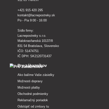
+421 915 420 295
kontakt@lacnepostreky.sk
Po - Pia 9:00 - 16:00
Sídlo firmy:
Lacnepostreky s.r.o.
Malokrasňanská 10137/8
831 54 Bratislava, Slovensko
IČO: 51474751
IČ DPH: SK2120731437
Pre zákazníkov
Ako balíme Vaše zásielky
Možnosti dopravy
Možnosti platby
Obchodné podmienky
Reklamačný poriadok
Odstúpiť od zmluvy tu