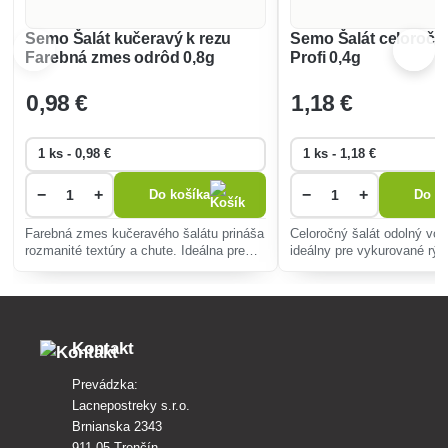
Semo Šalát kučeravý k rezu
Semo Šalát celoroč
Farebná zmes odrôd 0,8g
Profi 0,4g
0
,98 €
1
,18 €
−
+
−
+
Do košíka
Do ko
Farebná zmes kučeravého šalátu prináša
Celoročný šalát odolný voč
rozmanité textúry a chute. Ideálna pre
ideálny pre vykurované rých
začiatočníkov, ľahko pestovateľná,
Produkuje chutné, křupavé
umožňuje opakovaný zber sviežich listov
minimalizuje chemické oše
pre šaláty a dekorácie.
podporuje ekologické pesto
Kontakt
Prevádzka:
Lacnepostreky s.r.o.
Brnianska 2343
911 05 Trenčín