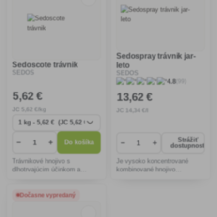
Sedospray trávnik jar-
Sedoscote trávnik
leto
SEDOS
SEDOS
(99)
4.8
5
,62 €
13
,62 €
JC
5
,62 €/kg
JC
14
,34 €/l
Strážiť
−
+
−
+
Do košíka
dostupnosť
Trávnikové hnojivo s
Je vysoko koncentrované
dlhotrvajúcim účinkom a
kombinované hnojivo
vyváženým zastúpením
roztokového typu s obsahom
všetkých základných a
živín pre plnohodnotnú výživu
sekundárnych rastlinných
trávnikov.
Dočasne vypredaný
živín.