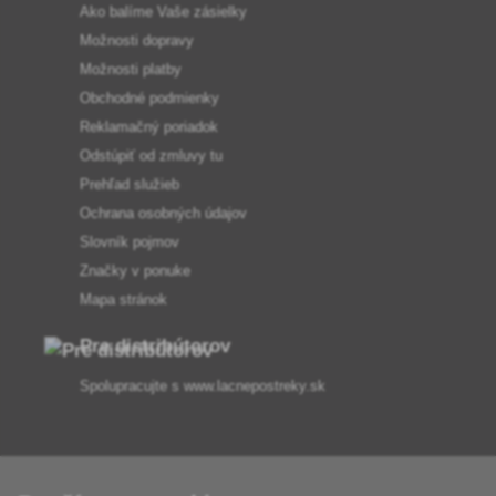
Ako balíme Vaše zásielky
Možnosti dopravy
Možnosti platby
Obchodné podmienky
Reklamačný poriadok
Odstúpiť od zmluvy tu
Prehľad služieb
Ochrana osobných údajov
Slovník pojmov
Značky v ponuke
Mapa stránok
Pre distribútorov
Spolupracujte s
www.lacnepostreky.sk