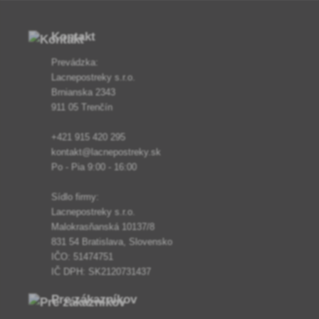
Kontakt
Prevádzka:
Lacnepostreky s.r.o.
Brnianska 2343
911 05 Trenčín
+421 915 420 295
kontakt@lacnepostreky.sk
Po - Pia 9:00 - 16:00
Sídlo firmy:
Lacnepostreky s.r.o.
Malokrasňanská 10137/8
831 54 Bratislava, Slovensko
IČO: 51474751
IČ DPH: SK2120731437
Pre zákazníkov