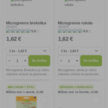
Microgreens brokolica
Microgreens rukola
SEDOS
SEDOS
(1)
(1)
5.0
4.0
1
,62 €
1
,62 €
−
+
−
+
Do košíka
Do košíka
Microgreens Brokolica je mikro
Microgreens rukola je mikro
zelenine určená na pestovanie
zelenine určená na pestovanie
klíčnych rastliniek, ktorú po
klíčnych rastliniek, ktorú po
vyklíčení a vyrastení približne
vyklíčení a vyrastení približne
na 5-6 cm ostriháme a
na 5-6 cm ostriháme a
Na sklade > 10 ks
Skladom u dodávateľa
použijeme na chlebík, alebo
použijeme na chlebík, alebo
Môžete mať v utorok, 11.08.
Môžete mať vo štvrtok, 13.08.
ako prílohu d
ako prílohu do �