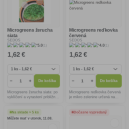
Microgreens žerucha
Microgreens reďkovka
siata
červená
SEDOS
SEDOS
(1)
(1)
5.0
4.0
1
,62 €
1
,62 €
−
+
−
+
Do košíka
Do košíka
Microgreens žerucha siata: po
Microgreens reďkovka červená
vyklíčení a vyrastení približne
je mikro zelenine určená na
na 5-6 cm ostriháme a
pestovanie klíčnych rastliniek,
použijeme na chlebík, alebo
ktorú po vyklíčení a vyrastení
ako prílohu do šalátu, či k
približne na 5-6 cm ostriháme a
Na sklade > 5 ks
Dočasne vypredaný
mäsu.
použijeme na chlebík, alebo
Môžete mať v utorok, 11.08.
ako