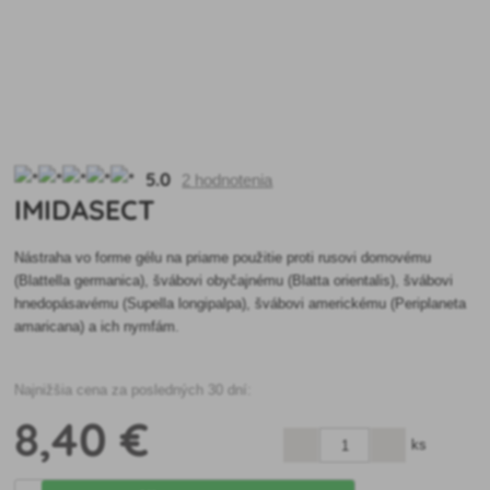
5.0
2 hodnotenia
IMIDASECT
Nástraha vo forme gélu na priame použitie proti rusovi domovému
(Blattella germanica), švábovi obyčajnému (Blatta orientalis), švábovi
hnedopásavému (Supella longipalpa), švábovi americkému (Periplaneta
amaricana) a ich nymfám.
Najnižšia cena za posledných 30 dní:
8
,40 €
ks