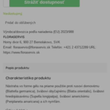
Strážiť dostupnosť
Nedostupný
Pridať do obľúbených
Výrobca/dovozca podľa nariadenia (EU) 2023/988
FLORASERVIS
Horny dvor 6, 900 27 Bernolakovo, SVK
Email: floraservis@floraservis.sk Telefón: +421 2 43712289 URL:
https://www.floraservis.sk
Popis produktu
Charakteristika produktu
Nástraha vo forme gélu na priame použitie proti rusovi domovému
(Blattella germanica), švábovi obyčajnému (Blatta orientalis), švábovi
hnedopásavému (Supella longipalpa), švábovi americkému
(Periplaneta amaricana) a ich nymfám.