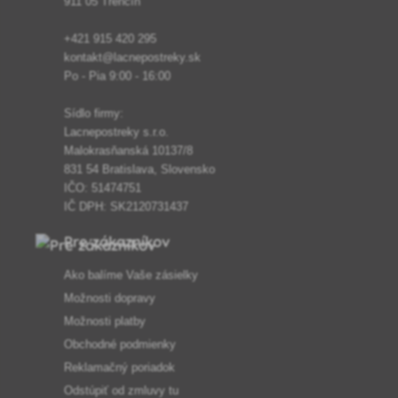
911 05 Trenčín
+421 915 420 295
kontakt@lacnepostreky.sk
Po - Pia 9:00 - 16:00
Sídlo firmy:
Lacnepostreky s.r.o.
Malokrasňanská 10137/8
831 54 Bratislava, Slovensko
IČO: 51474751
IČ DPH: SK2120731437
Pre zákazníkov
Ako balíme Vaše zásielky
Možnosti dopravy
Možnosti platby
Obchodné podmienky
Reklamačný poriadok
Odstúpiť od zmluvy tu