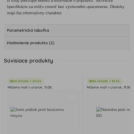
si vždy prečítajte etiketu a informácie o prípravku. Technické
špecifikácie sa môžu zmeniť bez výslovného upozornenia. Obrázky
majú iba informatívny charakter.
Parametrická tabuľka
Hodnotenie produktu (2)
Súvisiace produkty
Na sklade > 20 ks
Na sklade > 10 ks
Môžete mať v utorok, 11.08.
Môžete mať v utorok, 11.08.