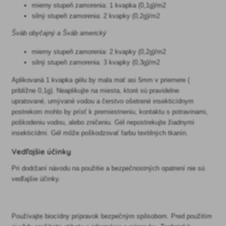
mierny stupeň zamorenia: 1 kvapka (0,1g)/m2
silný stupeň zamorenia: 2 kvapky (0,2g)/m2
Šváb obyčajný a Šváb americký
mierny stupeň zamorenia: 2 kvapky (0,2g)/m2
silný stupeň zamorenia: 3 kvapky (0,3g)/m2
Aplikovaná 1 kvapka gélu by mala mať asi 5mm v priemere (
približne 0,1g). Neaplikujte na miesta, ktoré sú pravidelne
upratované, umývané vodou a čerstvo ošetrené insekticídnym
postrekom mohlo by prísť k premiestneniu, kontaktu s potravinami,
poškodeniu vodou, alebo zničeniu. Gél nepostrekujte žiadnymi
insekticídmi. Gél môže poškodzovať farbu textilných tkanín.
Vedľajšie účinky
Pri dodržaní návodu na použitie a bezpečnostných opatrení nie sú
vedľajšie účinky.
Používajte biocídny prípravok bezpečným spôsobom. Pred použitím