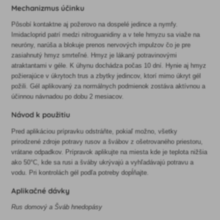
Mechanizmus účinku
Pôsobí kontaktne aj požerovo na dospelé jedince a nymfy.
Imidacloprid patrí medzi nitroguanidiny a v tele hmyzu sa viaže na
neuróny, narúša a blokuje prenos nervových impulzov čo je pre
zasiahnutý hmyz smrteľné. Hmyz je lákaný potravinovými
atraktantami v géle. K úhynu dochádza počas 10 dní. Hynie aj hmyz
požierajúce v úkrytoch trus a zbytky jedincov, ktorí mimo úkryt gél
požili. Gél aplikovaný za normálnych podmienok zostáva aktívnou a
účinnou návnadou po dobu 2 mesiacov.
Návod k použitiu
Pred aplikáciou prípravku odstráňte, pokiaľ možno, všetky
prirodzené zdroje potravy rusov a švábov z ošetrovaného priestoru,
vrátane odpadkov. Prípravok aplikujte na miesta kde je teplota nižšia
ako 50°C, kde sa rusi a šváby ukrývajú a vyhľadávajú potravu a
vodu. Pri kontrolách gél podľa potreby dopĺňajte.
Aplikačné dávky
Rus domový a Šváb hnedopásy