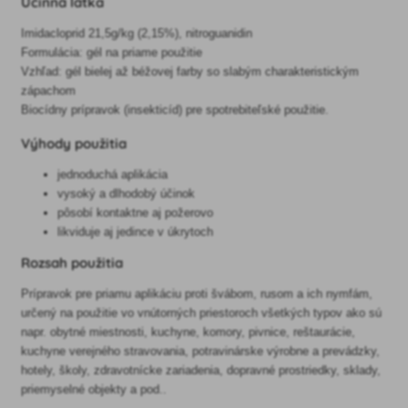
Účinná látka
Imidacloprid 21,5g/kg (2,15%), nitroguanidin
Formulácia: gél na priame použitie
Vzhľad: gél bielej až béžovej farby so slabým charakteristickým
zápachom
Biocídny prípravok (insekticíd) pre spotrebiteľské použitie.
Výhody použitia
jednoduchá aplikácia
vysoký a dlhodobý účinok
pôsobí kontaktne aj požerovo
likviduje aj jedince v úkrytoch
Rozsah použitia
Prípravok pre priamu aplikáciu proti švábom, rusom a ich nymfám,
určený na použitie vo vnútorných priestoroch všetkých typov ako sú
napr. obytné miestnosti, kuchyne, komory, pivnice, reštaurácie,
kuchyne verejného stravovania, potravinárske výrobne a prevádzky,
hotely, školy, zdravotnícke zariadenia, dopravné prostriedky, sklady,
priemyselné objekty a pod..