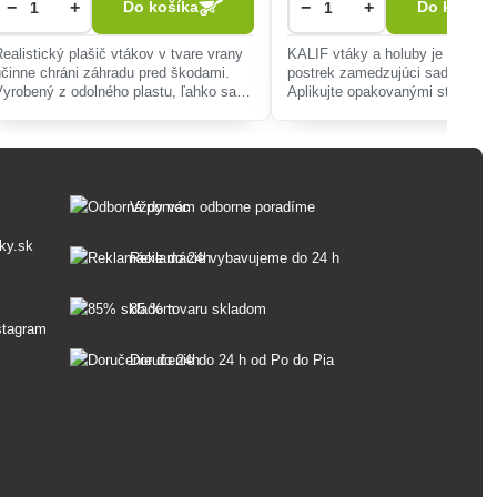
−
+
−
+
Do košíka
Do košíka
Realistický plašič vtákov v tvare vrany
KALIF vtáky a holuby je repelen
účinne chráni záhradu pred škodami.
postrek zamedzujúci sadaniu ho
Vyrobený z odolného plastu, ľahko sa
Aplikujte opakovanými stlačeni
inštaluje na rôzne miesta.
kohútika rozprašovača na miest
ktorých potrebuje vtáky odpudiť.
Postrek prípra
Vždy vám odborne poradíme
ky.sk
Reklamácie vybavujeme do 24 h
85 % tovaru skladom
Doručenie do 24 h od Po do Pia