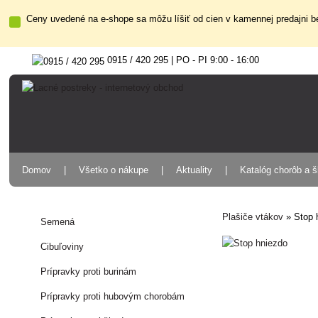
Ceny uvedené na e-shope sa môžu líšiť od cien v kamennej predajni be
0915 / 420 295 | PO - PI 9:00 - 16:00
Domov
Všetko o nákupe
Aktuality
Katalóg chorôb a 
Plašiče vtákov
»
Stop 
Semená
Cibuľoviny
Prípravky proti burinám
Prípravky proti hubovým chorobám