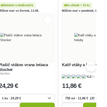
Skladom u dodávateľa
Na sklade > 10 ks
Môžete mať vo štvrtok, 13.08.
Môžete mať v pondelok, 10.08.
Plašič vtákov vrana letiaca
Kalif vtáky a holuby
Stocker
Stocker
(5)
4.2
24
,29 €
11
,86 €