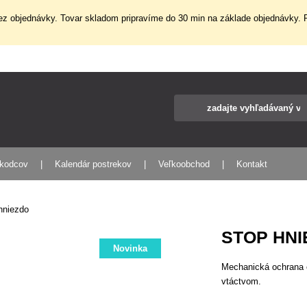
z objednávky. Tovar skladom pripravíme do 30 min na základe objednávky. P
škodcov
Kalendár postrekov
Veľkoobchod
Kontakt
hniezdo
STOP HNI
Novinka
Mechanická ochrana 
vtáctvom.