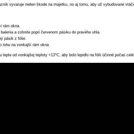
zník vyvaruje nielen škode na majetku, no aj tomu, aby už vybudované vtáči
í rám okna.
z balenia a zohnite popri červenom pásiku do pravého uhla.
ý pásik z fólie.
do rohu na vonkajší rám okna
pte od vonkajšej teploty +13°C, aby bolo lepidlo na fólii účinné počas celé