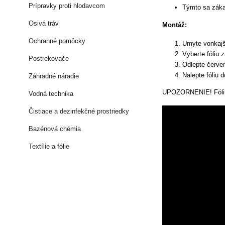
Prípravky proti hlodavcom
Týmto sa záka
Osivá tráv
Montáž:
Ochranné pomôcky
Umyte vonkajš
Vyberte fóliu 
Postrekovače
Odlepte červen
Nalepte fóliu 
Záhradné náradie
UPOZORNENIE! Fóliu le
Vodná technika
Čistiace a dezinfekčné prostriedky
Bazénová chémia
Textílie a fólie