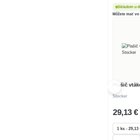
Skladom u d
Môžete mať vo š
Plašič vtá
Stocker
29
,13 €