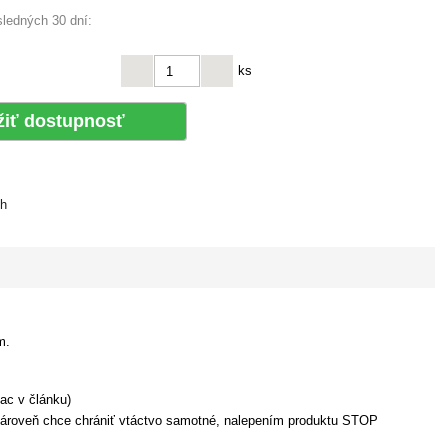
sledných 30 dní:
ks
žiť dostupnosť
ch
m.
ac v článku)
 zároveň chce chrániť vtáctvo samotné, nalepením produktu STOP