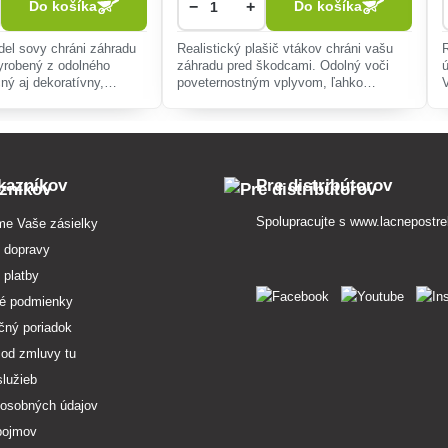
−
+
Do košíka
Do košíka
del sovy chráni záhradu
Realistický plašič vtákov chráni vašu
yrobený z odolného
záhradu pred škodcami. Odolný voči
čný aj dekoratívny,
poveternostným vplyvom, ľahko
ajšie použitie pre čisté a
premiestniteľný a inštalovateľný, účinne
redie.
odpudzuje vtáky bez chemikálií.
kazníkov
Pre distribútorov
Spolupracujte s
www.lacnepostre
me Vaše zásielky
 dopravy
 platby
é podmienky
čný poriadok
 od zmluvy tu
služieb
osobných údajov
pojmov