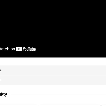
a
u
ukty