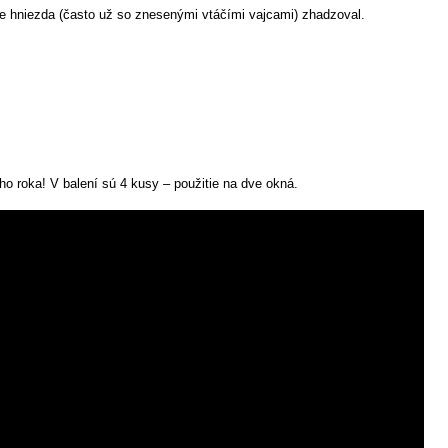
e hniezda (často už so znesenými vtáčími vajcami) zhadzoval.
ho roka! V balení sú 4 kusy – použitie na dve okná.