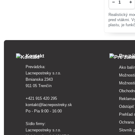
−
+
Realistický mo
pred vtákmi. V
plastu, je funk
ideálny na vonk
bezpečné prost
Kontakt
Pre zá
Prevádzka:
Ako balí
Lacnepostreky s.r.o.
Možnosti
Brnianska 2343
Možnosti
911 05 Trenčín
Obchodn
+421 915 420 295
Reklama
kontakt@lacnepostreky.sk
Odstúpiť
Po - Pia 9:00 - 16:00
Prehľad 
Ochrana 
Sídlo firmy:
Lacnepostreky s.r.o.
Slovník 