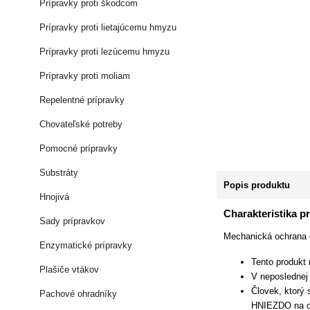
Prípravky proti škodcom
Prípravky proti lietajúcemu hmyzu
Prípravky proti lezúcemu hmyzu
Prípravky proti moliam
Repelentné prípravky
Chovateľské potreby
Pomocné prípravky
Substráty
Popis produktu
Hnojivá
Charakteristika p
Sady prípravkov
Mechanická ochrana 
Enzymatické prípravky
Tento produkt
Plašiče vtákov
V neposlednej
Človek, ktorý
Pachové ohradníky
HNIEZDO na ok