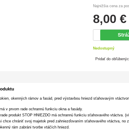
Najnižšia cena za po
8
,00 €
Strá
Nedostupný
Pridať do obľúbený
roduktu
okien, okenných rámov a fasád, pred výstavbou hniezd sťahovavým vtáctvo
 má v prvom rade ochrannú funkciu okna a fasády.
 rade produkt STOP HNIEZDO má ochrannú funkciu sťahovavého vtáctva. (vi
 si chce chrániť svoj majetok pred zahniezďovaním sťahovavého vtáctva, no
enný rám zabráni tvorbe vtáčích hniezd.