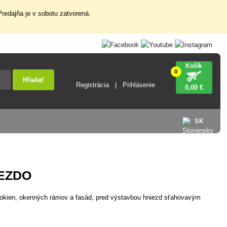
redajňa je v sobotu zatvorená.
Košík
0
Hľadať
Registrácia
Prihlásenie
0
,00 €
SK
EZDO
okien, okenných rámov a fasád, pred výstavbou hniezd sťahovavým