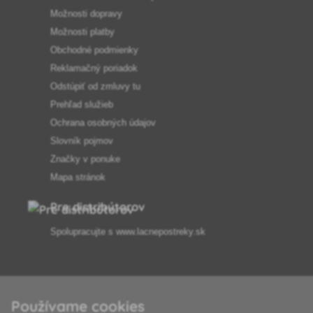
Možnosti dopravy
Možnosti platby
Obchodné podmienky
Reklamačný poriadok
Odstúpiť od zmluvy tu
Prehľad služieb
Ochrana osobných údajov
Slovník pojmov
Značky v ponuke
Mapa stránok
Pre distribútorov
Spolupracujte s
www.lacnepostreky.sk
Používame cookies
Vždy vám odborne poradíme