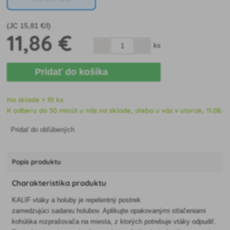
(JC
15
,81 €/l)
11
,86 €
ks
Pridať do košíka
Na sklade > 10 ks
K odberu do 30 minút u nás na sklade, alebo u vás v utorok, 11.08.
Pridať do obľúbených
Popis produktu
Charakteristika produktu
KALIF vtáky a holuby je repelentný postrek
zamedzujúci sadaniu holubov. Aplikujte opakovanými stlačeniami
kohútika rozprašovača na miesta, z ktorých potrebuje vtáky odpudiť.