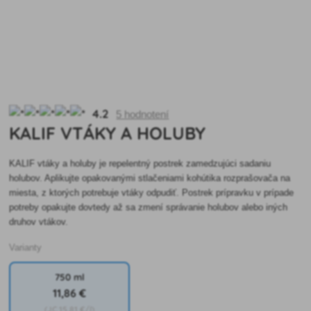
4.2
5 hodnotení
KALIF VTÁKY A HOLUBY
KALIF vtáky a holuby je repelentný postrek zamedzujúci sadaniu
holubov. Aplikujte opakovanými stlačeniami kohútika rozprašovača na
miesta, z ktorých potrebuje vtáky odpudiť. Postrek prípravku v prípade
potreby opakujte dovtedy až sa zmení správanie holubov alebo iných
druhov vtákov.
Varianty
750 ml
11
,86 €
(JC
15
,81 €/l)