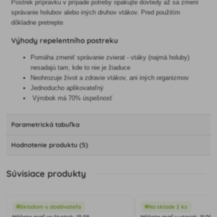
Postrek prípravku v prípade potreby opakujte dovtedy až sa zmení
správanie holubov alebo iných druhov vtákov. Pred použitím
dôkladne pretrepte.
Výhody repelentního postreku
Pomáha zmeniť správanie zvierat - vtáky (najmä holuby)
nesadajú tam, kde to nie je žiaduce
Neohrozuje život a zdravie vtákov, ani iných organizmov
Jednoducho aplikovateľný
Výrobok má 70% úspešnosť
Parametrická tabuľka
Hodnotenie produktu (5)
Súvisiace produkty
Skladom u dodávateľa
Na sklade 2 ks
Môžete mať vo štvrtok, 13.08.
Môžete mať v utorok, 11.08.