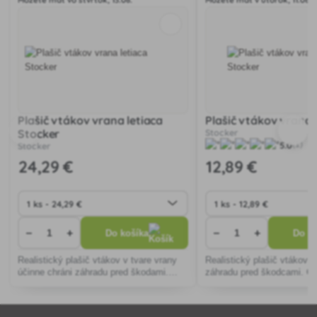
Plašič vtákov vrana letiaca
Plašič vtákov vrana 
Stocker
Stocker
5.0
(1)
Stocker
24
,29 €
12
,89 €
−
+
−
+
Do košíka
Do ko
Realistický plašič vtákov v tvare vrany
Realistický plašič vtákov 
účinne chráni záhradu pred škodami.
záhradu pred škodcami. Od
Vyrobený z odolného plastu, ľahko sa
poveternostným vplyvom, 
inštaluje na rôzne miesta.
premiestniteľný a inštalova
odpudzuje vtáky bez chemik