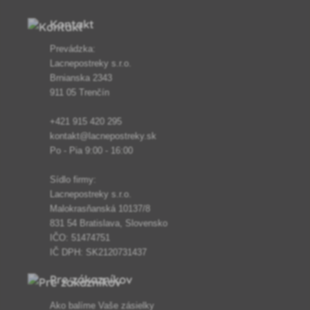
Kontakt
Prevádzka:
Lacnepostreky s.r.o.
Brnianska 2343
911 05 Trenčín
+421 915 420 295
kontakt@lacnepostreky.sk
Po - Pia 9:00 - 16:00
Sídlo firmy:
Lacnepostreky s.r.o.
Malokrasňanská 10137/8
831 54 Bratislava, Slovensko
IČO: 51474751
IČ DPH: SK2120731437
Pre zákazníkov
Ako balíme Vaše zásielky