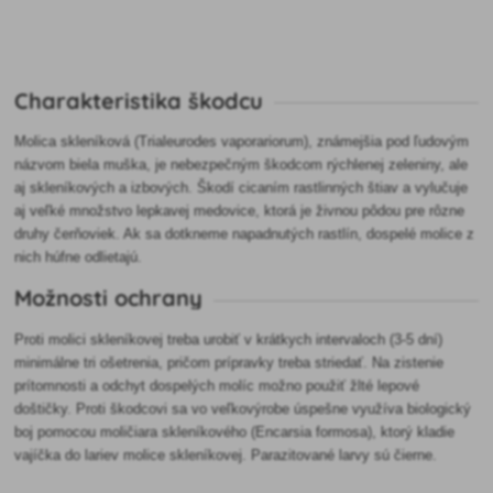
Charakteristika škodcu
Molica skleníková (Trialeurodes vaporariorum), známejšia pod ľudovým
názvom biela muška, je nebezpečným škodcom rýchlenej zeleniny, ale
aj skleníkových a izbových. Škodí cicaním rastlinných štiav a vylučuje
aj veľké množstvo lepkavej medovice, ktorá je živnou pôdou pre rôzne
druhy čerňoviek. Ak sa dotkneme napadnutých rastlín, dospelé molice z
nich húfne odlietajú.
Možnosti ochrany
Proti molici skleníkovej treba urobiť v krátkych intervaloch (3-5 dní)
minimálne tri ošetrenia, pričom prípravky treba striedať. Na zistenie
prítomnosti a odchyt dospelých molíc možno použiť žlté lepové
doštičky. Proti škodcovi sa vo veľkovýrobe úspešne využíva biologický
boj pomocou moličiara skleníkového (Encarsia formosa), ktorý kladie
vajíčka do lariev molice skleníkovej. Parazitované larvy sú čierne.