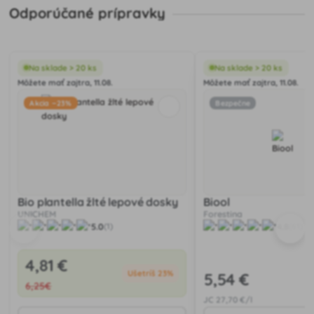
Odporúčané prípravky
Na sklade > 20 ks
Na sklade > 20 ks
Môžete mať zajtra, 11.08.
Môžete mať zajtra, 11.08.
Akcia −23%
Bezpečne
Bio plantella žlté lepové dosky
Biool
UNICHEM
Forestina
5.0
4.8
(1)
(61)
4
,81 €
Ušetríš 23%
5
,54 €
6
,25€
JC
27
,70 €/l