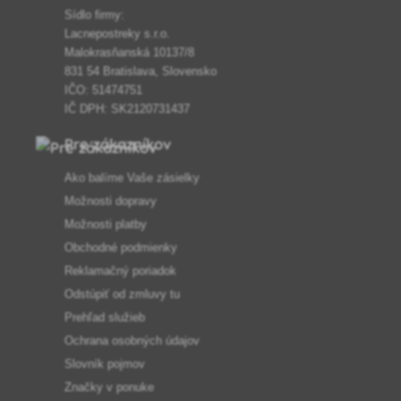
Sídlo firmy:
Lacnepostreky s.r.o.
Malokrasňanská 10137/8
831 54 Bratislava, Slovensko
IČO: 51474751
IČ DPH: SK2120731437
Pre zákazníkov
Ako balíme Vaše zásielky
Možnosti dopravy
Možnosti platby
Obchodné podmienky
Reklamačný poriadok
Odstúpiť od zmluvy tu
Prehľad služieb
Ochrana osobných údajov
Slovník pojmov
Značky v ponuke