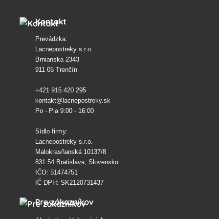
Kontakt
Prevádzka:
Lacnepostreky s.r.o.
Brnianska 2343
911 05 Trenčín
+421 915 420 295
kontakt@lacnepostreky.sk
Po - Pia 9:00 - 16:00
Sídlo firmy:
Lacnepostreky s.r.o.
Malokrasňanská 10137/8
831 54 Bratislava, Slovensko
IČO: 51474751
IČ DPH: SK2120731437
Pre zákazníkov