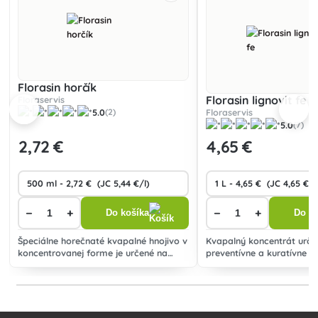
Florasin horčík
Florasin lignovit fe
Floraservis
5.0
Floraservis
(2)
5.0
(7)
2
,72 €
4
,65 €
−
+
−
+
Do košíka
Do ko
Špeciálne horečnaté kvapalné hnojivo v
Kvapalný koncentrát urče
koncentrovanej forme je určené na
preventívne a kuratívne o
výživu rôznych poľno. plodín,
nedostatku rastlinami as
predovšetkým na predchádzanie a
železa a liečenie chloróz.
liečenie nedostatku prístupného
horčíka.